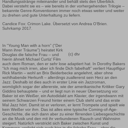
Handlungsstränge miteinander und behält stets den Überblick.
Dabei versteht sie es – wie bereits in der vorhergehenden Trilogie –
bekannte Genre-Konventionen immer noch etwas weiter und weiter
zu drehen und gute Unterhaltung zu liefern.
Candice Fox: Crimon Lake. Übersetzt von Andrea O’Brien.
Suhrkamp 2017.
In “Young Man with a horn” (“Der
Mann ihrer Träume”) heiratet Kirk
(c) dtv
Douglas die falsche Frau – und
hierin ähnelt Michael Curtiz’ Film
auch dem Roman, den er sehr lose adaptiert hat. In Dorothy Bakers
“Ich mag mich irren, aber ich finde Dich fabelhaft” verliert Hauptfigur
Rick Martin – wohl an Brix Beiderbecke angelehnt, aber ohne
wohlhabende Herkunft – allerdings zuallererst sein Herz an den
Jazz. Deshalb ist dies auch in erster Linie ein Jazzroman,
womöglich sogar der allererste, wie der amerikanische Kritiker Gary
Giddins behauptete – und er liegt nun in neuer Übersetzung vor.
Baker ist ein Weißer, ein Autodidakt am Klavier, der irgendwann mit
seinem Schwarzen Freund hinter einem Club steht und das erste
Mal Jazz hört. Damit ist er verloren, er lernt Trompete und spielt wie
kein Weißer vor ihm. Das ist alles eine typische Coming-of-Age-
Geschichte, die sich dann aber zu einer flirrenden Liebesgeschichte
an die Musik und den mit ihr verbundenen Rausch und Wahnsinn
steigert. Natürlich verstrickt sich Baker zwischen Kunst und
Kommerz, verliebt sich auch hier in die falsche Frau – aber die