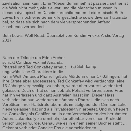
Zivilisation sein kann. Eine “Riesendummheit” ist passiert, seither ist
die Welt nicht mehr, wie sie war, und die Menschen müssen in
diesem dystopischen Dasein zurechtkommen. Leider mischt Beth
Lewis hier noch eine Serienkillergeschichte sowie diverse Traumata
bei, so dass sie sich nach dem vielversprechenden Anfang
zusehends verheddert.
Beth Lewis: Wolf Road. Übersetzt von Kerstin Fricke. Arctis Verlag
2017
Nach der Trilogie um Eden Archer
schickt Candice Fox mit Amanda
(c) Suhrkamp
Pharrell und Ted Conkaffey erneut
ungewöhnliche Charaktere in die
Krimi-Welt: Amanda Pharrell gilt als Mörderin einer 17-Jährigen, hat
ihre Strafe aber abgesessen. Ted Conkaffey wird verdächtigt, eine
13-Jährige vergewaltigt zu haben, wurde aber vorerst wieder frei
gelassen. Doch er hat seinen Job als Polizist verloren, seine Frau
hat ihn verlassen und ganz Australien hasst ihn. Dieser Hass
verbindet ihn nun wiederum mit Amanda Pharrell, die sich nach
Verbüßen ihrer Haftstrafe abermals im titelgebenden Crimson Lake
niedergelassen hat und als Privatdetektivin arbeitet. Und nun heuert
sie Conkaffey als Gehilfen an, in dem Verschwinden des berühmten
Autors Jake Scully zu ermitteln, der offenbar von einem Krokodil
verschlungen wurde. Genau wie es in einem seiner Bücher steht …
Gekonnt verbindet Candice Fox die verschiedenen