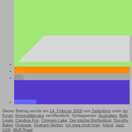
Dieser Beitrag wurde am
14. Februar 2018
von
Zeilenkino
unter
Im
Foyer
,
Kriminalliteratur
veröffentlicht. Schlagwörter:
Australien
,
Beth
Lewis
,
Candice Fox
,
Crimson Lake
,
Der irische Dorfpolizist
,
Dorothy
Baker
,
Dystopie
,
Graham Norton
,
Ich mag mich irren
,
Irland
,
Jazz
,
USA
,
Wolf Road
.