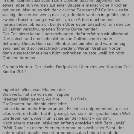
In dem kleinen südirischen Dorf Duneen passiert eigentlich nie
etwas, aber nun wurden auf einer Baustelle menschliche Knochen
gefunden. Also muss sich der dickliche Sergeant PJ Collins – es ist
wichtig, dass er ein wenig dick ist, jedenfalls wird es in gefühlt jeder
zweiten Beschreibung erwähnt – an die Arbeit machen und
herausfinden, ob es sich bei den Überresten tatsächlich um den vor
20 Jahren verschwundenen Tommy Burke handelt.
Der Fall bietet keine Überraschungen, dafür erfahren wir allerhand
Dorfklatsch und das Liebesleben von Collins nimmt neuen
Schwung. Dieses Buch soll offenbar anheimelnd und warmherzig
sein, niemand soll verschreckt werden. Warum Graham Norton
dann ausgerechnet einen Krimi schreiben musste, weiß ich nicht.
Quälend harmlos.
Graham Norton: Der irische Dorfpolizist. Übersetzt von Karolina Fell.
Kindler 2017.
Eigentlich alles, was Elka von der
Welt weiß, hat sie von dem Trapper
(c) Arctis
Kreagar Hallet gelernt. An ihre
Großmutter, bei der sie einst lebte,
hat sie kaum mehr Erinnerungen. Er hat sie aufgenommen, als sie
alles verloren hatte, hat ihr gezeigt, wie sie in der gnadenlosen Welt
überleben kann. Aber nun ist sie auf der Flucht – vor ihm.
Nach einem starken, eiskalten Anfang entwickelt sich Beth Lewis’
“Wolf Road” zu einem Abenteuerroman aus weiblicher Sicht, der
sehr deutlich macht, wie erbarmungslos das Leben fernab der