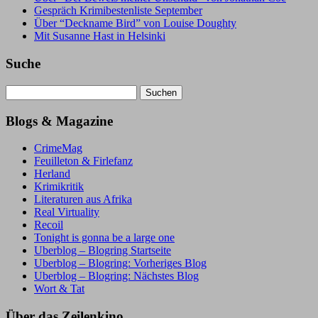
Gespräch Krimibestenliste September
Über “Deckname Bird” von Louise Doughty
Mit Susanne Hast in Helsinki
Suche
Suchen
nach:
Blogs & Magazine
CrimeMag
Feuilleton & Firlefanz
Herland
Krimikritik
Literaturen aus Afrika
Real Virtuality
Recoil
Tonight is gonna be a large one
Uberblog – Blogring Startseite
Uberblog – Blogring: Vorheriges Blog
Uberblog – Blogring: Nächstes Blog
Wort & Tat
Über das Zeilenkino