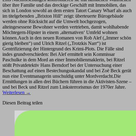
über ihre Familie und das dreckige Geschäft mit Immobilien, das
sich in London sowohl an dem ersten Tatort Canary Wharf als auch
im titelgebenden „Brixton Hill“ zeigt: überteuerte Bürogebäude
werden ohne Rücksicht auf die Umwelt hochgezogen,
alteingesessene Bewohner werden vertrieben, damit wohlhabende
Möchtegern-Hipster in einem ‚alternativen‘ Umfeld wohnen
können.Auch in den neuen Romanen von Rob Alef („Immer schön
gierig bleiben“) und Ulrich Ritzel („Trotzkis Narr“) ist
Gentrifizierung der Hintergrund des Krimi-Plots. Die Fälle sind
indes grundverschieden: Bei Alef ermittelt sein Kommissar
Paschulke in dem Mord an einer Immobilienmaklerin, bei Ritzel
stößt Privatdetektiv Hans Berndorf bei der Untersuchung einer
Beschattung auf einen Bestechungsskandal und bei Zoë Beck gerät
nun eine Eventmanagerin unschuldig unter Mordverdacht.Die
Ermittlungen in allen drei Büchern führen in die Aktivisten-Szene –
und bei Beck und Ritzel zum Linksterrorismus der 1970er Jahre.
Weiterlesen
→
Diesen Beitrag teilen