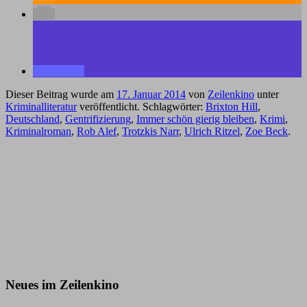
Dieser Beitrag wurde am
17. Januar 2014
von
Zeilenkino
unter
Kriminalliteratur
veröffentlicht. Schlagwörter:
Brixton Hill
,
Deutschland
,
Gentrifizierung
,
Immer schön gierig bleiben
,
Krimi
,
Kriminalroman
,
Rob Alef
,
Trotzkis Narr
,
Ulrich Ritzel
,
Zoe Beck
.
Neues im Zeilenkino