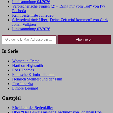
Linksammlung 04/2026
Verbrecherische Frauen (2) – „Sing mir vom Tod“ von Ivy
Pochoda
Krimibestenliste Juli 2026
Schwedenkrimi: Über „Deine Zeit wird kommen“ von Carl-
Johan Vallgren
Linksammlung 03/2026
Gib deine E-Mail-Adresse ein ...
Abonnieren
In Serie
Women in Crime
Hartl on Highsmith
Ross Thomas
Finnische Kriminalliteratur
Heinrich Steinfest und der Film
Jörg Juretzka
Elmore Leonard
Gastspiel
Rückkehr der Serienkiller
Über “Der Beweis meiner Unschuld” von Jonathan Coe