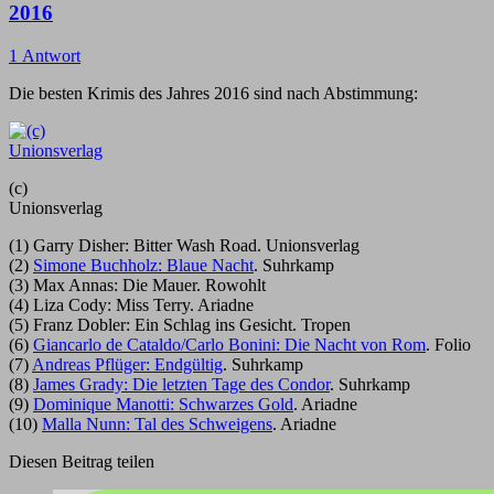
2016
1 Antwort
Die besten Krimis des Jahres 2016 sind nach Abstimmung:
(c)
Unionsverlag
(1) Garry Disher: Bitter Wash Road. Unionsverlag
(2)
Simone Buchholz: Blaue Nacht
. Suhrkamp
(3) Max Annas: Die Mauer. Rowohlt
(4) Liza Cody: Miss Terry. Ariadne
(5) Franz Dobler: Ein Schlag ins Gesicht. Tropen
(6)
Giancarlo de Cataldo/Carlo Bonini: Die Nacht von Rom
. Folio
(7)
Andreas Pflüger: Endgültig
. Suhrkamp
(8)
James Grady: Die letzten Tage des Condor
. Suhrkamp
(9)
Dominique Manotti: Schwarzes Gold
. Ariadne
(10)
Malla Nunn: Tal des Schweigens
. Ariadne
Diesen Beitrag teilen