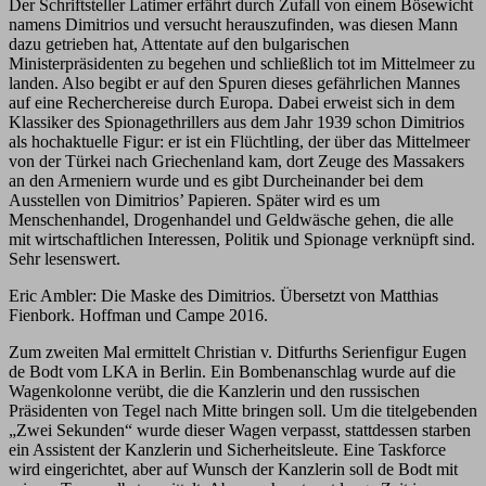
Der Schriftsteller Latimer erfährt durch Zufall von einem Bösewicht
namens Dimitrios und versucht herauszufinden, was diesen Mann
dazu getrieben hat, Attentate auf den bulgarischen
Ministerpräsidenten zu begehen und schließlich tot im Mittelmeer zu
landen. Also begibt er auf den Spuren dieses gefährlichen Mannes
auf eine Recherchereise durch Europa. Dabei erweist sich in dem
Klassiker des Spionagethrillers aus dem Jahr 1939 schon Dimitrios
als hochaktuelle Figur: er ist ein Flüchtling, der über das Mittelmeer
von der Türkei nach Griechenland kam, dort Zeuge des Massakers
an den Armeniern wurde und es gibt Durcheinander bei dem
Ausstellen von Dimitrios’ Papieren. Später wird es um
Menschenhandel, Drogenhandel und Geldwäsche gehen, die alle
mit wirtschaftlichen Interessen, Politik und Spionage verknüpft sind.
Sehr lesenswert.
Eric Ambler: Die Maske des Dimitrios. Übersetzt von Matthias
Fienbork. Hoffman und Campe 2016.
Zum zweiten Mal ermittelt Christian v. Ditfurths Serienfigur Eugen
de Bodt vom LKA in Berlin. Ein Bombenanschlag wurde auf die
Wagenkolonne verübt, die die Kanzlerin und den russischen
Präsidenten von Tegel nach Mitte bringen soll. Um die titelgebenden
„Zwei Sekunden“ wurde dieser Wagen verpasst, stattdessen starben
ein Assistent der Kanzlerin und Sicherheitsleute. Eine Taskforce
wird eingerichtet, aber auf Wunsch der Kanzlerin soll de Bodt mit