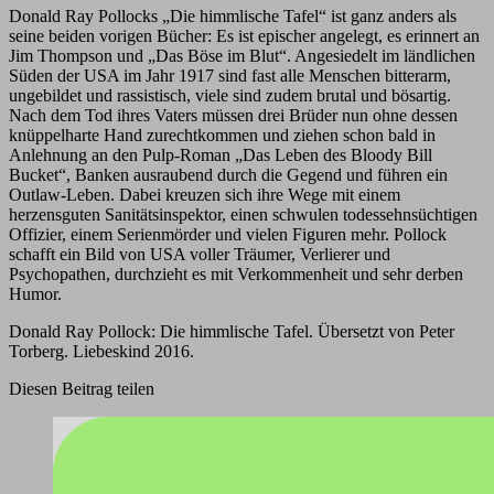
Donald Ray Pollocks „Die himmlische Tafel“ ist ganz anders als
seine beiden vorigen Bücher: Es ist epischer angelegt, es erinnert an
Jim Thompson und „Das Böse im Blut“. Angesiedelt im ländlichen
Süden der USA im Jahr 1917 sind fast alle Menschen bitterarm,
ungebildet und rassistisch, viele sind zudem brutal und bösartig.
Nach dem Tod ihres Vaters müssen drei Brüder nun ohne dessen
knüppelharte Hand zurechtkommen und ziehen schon bald in
Anlehnung an den Pulp-Roman „Das Leben des Bloody Bill
Bucket“, Banken ausraubend durch die Gegend und führen ein
Outlaw-Leben. Dabei kreuzen sich ihre Wege mit einem
herzensguten Sanitätsinspektor, einen schwulen todessehnsüchtigen
Offizier, einem Serienmörder und vielen Figuren mehr. Pollock
schafft ein Bild von USA voller Träumer, Verlierer und
Psychopathen, durchzieht es mit Verkommenheit und sehr derben
Humor.
Donald Ray Pollock: Die himmlische Tafel. Übersetzt von Peter
Torberg. Liebeskind 2016.
Diesen Beitrag teilen