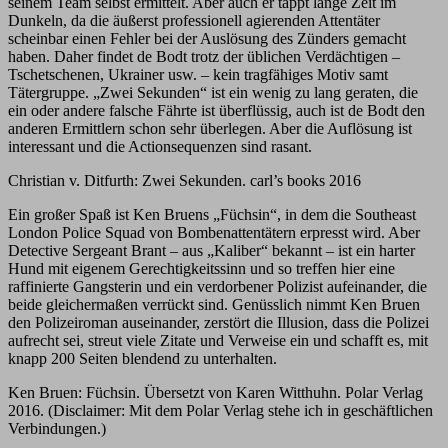
seinem Team selbst ermittelt. Aber auch er tappt lange Zeit im
Dunkeln, da die äußerst professionell agierenden Attentäter
scheinbar einen Fehler bei der Auslösung des Zünders gemacht
haben. Daher findet de Bodt trotz der üblichen Verdächtigen –
Tschetschenen, Ukrainer usw. – kein tragfähiges Motiv samt
Tätergruppe. „Zwei Sekunden“ ist ein wenig zu lang geraten, die
ein oder andere falsche Fährte ist überflüssig, auch ist de Bodt den
anderen Ermittlern schon sehr überlegen. Aber die Auflösung ist
interessant und die Actionsequenzen sind rasant.
Christian v. Ditfurth: Zwei Sekunden. carl’s books 2016
Ein großer Spaß ist Ken Bruens „Füchsin“, in dem die Southeast
London Police Squad von Bombenattentätern erpresst wird. Aber
Detective Sergeant Brant – aus „Kaliber“ bekannt – ist ein harter
Hund mit eigenem Gerechtigkeitssinn und so treffen hier eine
raffinierte Gangsterin und ein verdorbener Polizist aufeinander, die
beide gleichermaßen verrückt sind. Genüsslich nimmt Ken Bruen
den Polizeiroman auseinander, zerstört die Illusion, dass die Polizei
aufrecht sei, streut viele Zitate und Verweise ein und schafft es, mit
knapp 200 Seiten blendend zu unterhalten.
Ken Bruen: Füchsin. Übersetzt von Karen Witthuhn. Polar Verlag
2016. (Disclaimer: Mit dem Polar Verlag stehe ich in geschäftlichen
Verbindungen.)