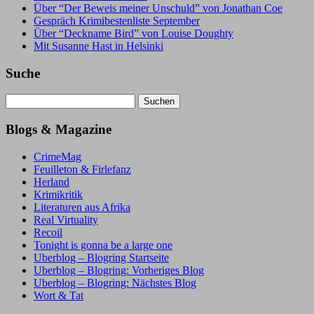
Über “Der Beweis meiner Unschuld” von Jonathan Coe
Gespräch Krimibestenliste September
Über “Deckname Bird” von Louise Doughty
Mit Susanne Hast in Helsinki
Suche
Suchen
nach:
Blogs & Magazine
CrimeMag
Feuilleton & Firlefanz
Herland
Krimikritik
Literaturen aus Afrika
Real Virtuality
Recoil
Tonight is gonna be a large one
Uberblog – Blogring Startseite
Uberblog – Blogring: Vorheriges Blog
Uberblog – Blogring: Nächstes Blog
Wort & Tat