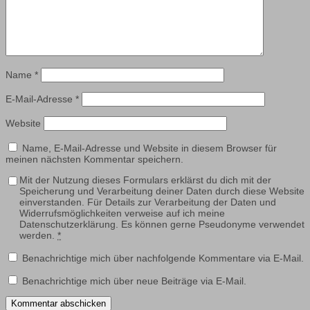
Name
*
E-Mail-Adresse
*
Website
Name, E-Mail-Adresse und Website in diesem Browser für
meinen nächsten Kommentar speichern.
Mit der Nutzung dieses Formulars erklärst du dich mit der
Speicherung und Verarbeitung deiner Daten durch diese Website
einverstanden. Für Details zur Verarbeitung der Daten und
Widerrufsmöglichkeiten verweise auf ich meine
Datenschutzerklärung. Es können gerne Pseudonyme verwendet
werden.
*
Benachrichtige mich über nachfolgende Kommentare via E-Mail.
Benachrichtige mich über neue Beiträge via E-Mail.