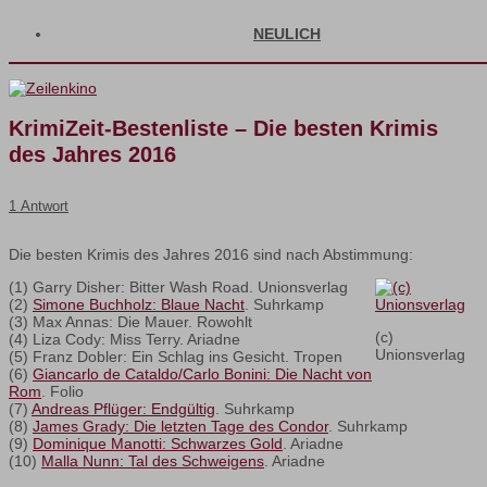
NEULICH
KrimiZeit-Bestenliste – Die besten Krimis
des Jahres 2016
1 Antwort
Die besten Krimis des Jahres 2016 sind nach Abstimmung:
(1) Garry Disher: Bitter Wash Road. Unionsverlag
(2)
Simone Buchholz: Blaue Nacht
. Suhrkamp
(3) Max Annas: Die Mauer. Rowohlt
(c)
(4) Liza Cody: Miss Terry. Ariadne
Unionsverlag
(5) Franz Dobler: Ein Schlag ins Gesicht. Tropen
(6)
Giancarlo de Cataldo/Carlo Bonini: Die Nacht von
Rom
. Folio
(7)
Andreas Pflüger: Endgültig
. Suhrkamp
(8)
James Grady: Die letzten Tage des Condor
. Suhrkamp
(9)
Dominique Manotti: Schwarzes Gold
. Ariadne
(10)
Malla Nunn: Tal des Schweigens
. Ariadne