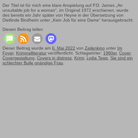
Der Titel ist für mich eine klare Anspielung auf P.D. James „An
unsuitable job for a woman“, im Original 1972 erschienen, wurde
des bereits ein Jahr später von Heyne in der Übersetzung von
Dietlinde Bindheim unter „Kein Job für eine Dame“ herausgebracht.
Diesen Beitrag teilen
Dieser Beitrag wurde am
6. Mai 2022
von
Zeilenkino
unter
Im
Foyer
,
Kriminalliteratur
veröffentlicht. Schlagwörter:
1980er
,
Cover
,
Covergestaltung
,
Covers in distress
,
Krimi
,
Lydia Tews
,
Sie sind ein
schlechter Bulle gnändige Frau
.