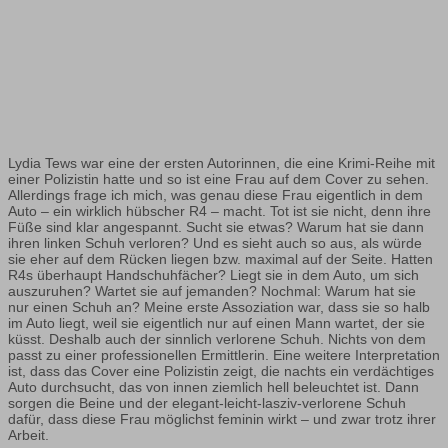
Lydia Tews war eine der ersten Autorinnen, die eine Krimi-Reihe mit
einer Polizistin hatte und so ist eine Frau auf dem Cover zu sehen.
Allerdings frage ich mich, was genau diese Frau eigentlich in dem
Auto – ein wirklich hübscher R4 – macht. Tot ist sie nicht, denn ihre
Füße sind klar angespannt. Sucht sie etwas? Warum hat sie dann
ihren linken Schuh verloren? Und es sieht auch so aus, als würde
sie eher auf dem Rücken liegen bzw. maximal auf der Seite. Hatten
R4s überhaupt Handschuhfächer? Liegt sie in dem Auto, um sich
auszuruhen? Wartet sie auf jemanden? Nochmal: Warum hat sie
nur einen Schuh an? Meine erste Assoziation war, dass sie so halb
im Auto liegt, weil sie eigentlich nur auf einen Mann wartet, der sie
küsst. Deshalb auch der sinnlich verlorene Schuh. Nichts von dem
passt zu einer professionellen Ermittlerin. Eine weitere Interpretation
ist, dass das Cover eine Polizistin zeigt, die nachts ein verdächtiges
Auto durchsucht, das von innen ziemlich hell beleuchtet ist. Dann
sorgen die Beine und der elegant-leicht-lasziv-verlorene Schuh
dafür, dass diese Frau möglichst feminin wirkt – und zwar trotz ihrer
Arbeit.