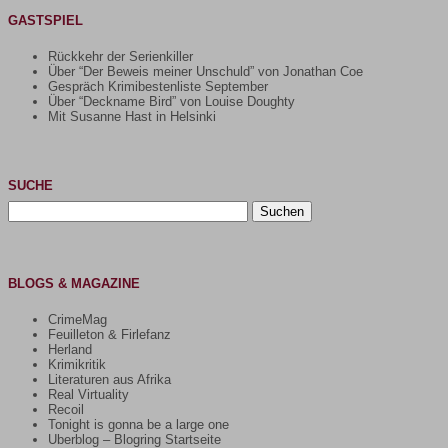
GASTSPIEL
Rückkehr der Serienkiller
Über “Der Beweis meiner Unschuld” von Jonathan Coe
Gespräch Krimibestenliste September
Über “Deckname Bird” von Louise Doughty
Mit Susanne Hast in Helsinki
SUCHE
Suchen
nach:
BLOGS & MAGAZINE
CrimeMag
Feuilleton & Firlefanz
Herland
Krimikritik
Literaturen aus Afrika
Real Virtuality
Recoil
Tonight is gonna be a large one
Uberblog – Blogring Startseite