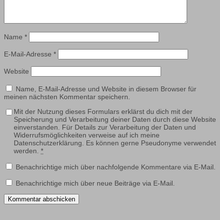
Name
*
E-Mail-Adresse
*
Website
Name, E-Mail-Adresse und Website in diesem Browser für
meinen nächsten Kommentar speichern.
Mit der Nutzung dieses Formulars erklärst du dich mit der
Speicherung und Verarbeitung deiner Daten durch diese Website
einverstanden. Für Details zur Verarbeitung der Daten und
Widerrufsmöglichkeiten verweise auf ich meine
Datenschutzerklärung. Es können gerne Pseudonyme verwendet
werden.
*
Benachrichtige mich über nachfolgende Kommentare via E-Mail.
Benachrichtige mich über neue Beiträge via E-Mail.