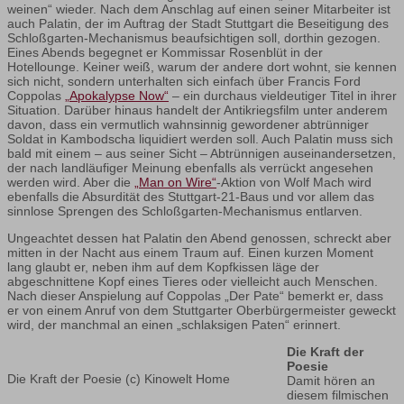
weinen“ wieder. Nach dem Anschlag auf einen seiner Mitarbeiter ist
auch Palatin, der im Auftrag der Stadt Stuttgart die Beseitigung des
Schloßgarten-Mechanismus beaufsichtigen soll, dorthin gezogen.
Eines Abends begegnet er Kommissar Rosenblüt in der
Hotellounge. Keiner weiß, warum der andere dort wohnt, sie kennen
sich nicht, sondern unterhalten sich einfach über Francis Ford
Coppolas
„Apokalypse Now“
– ein durchaus vieldeutiger Titel in ihrer
Situation. Darüber hinaus handelt der Antikriegsfilm unter anderem
davon, dass ein vermutlich wahnsinnig gewordener abtrünniger
Soldat in Kambodscha liquidiert werden soll. Auch Palatin muss sich
bald mit einem – aus seiner Sicht – Abtrünnigen auseinandersetzen,
der nach landläufiger Meinung ebenfalls als verrückt angesehen
werden wird. Aber die
„Man on Wire“
-Aktion von Wolf Mach wird
ebenfalls die Absurdität des Stuttgart-21-Baus und vor allem das
sinnlose Sprengen des Schloßgarten-Mechanismus entlarven.
Ungeachtet dessen hat Palatin den Abend genossen, schreckt aber
mitten in der Nacht aus einem Traum auf. Einen kurzen Moment
lang glaubt er, neben ihm auf dem Kopfkissen läge der
abgeschnittene Kopf eines Tieres oder vielleicht auch Menschen.
Nach dieser Anspielung auf Coppolas „Der Pate“ bemerkt er, dass
er von einem Anruf von dem Stuttgarter Oberbürgermeister geweckt
wird, der manchmal an einen „schlaksigen Paten“ erinnert.
Die Kraft der
Poesie
Die Kraft der Poesie (c) Kinowelt Home
Damit hören an
diesem filmischen