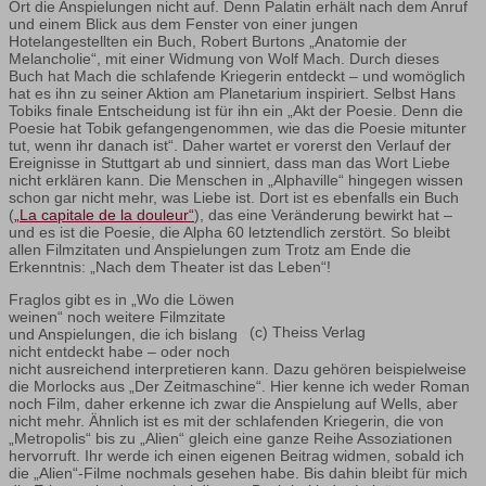
Ort die Anspielungen nicht auf. Denn Palatin erhält nach dem Anruf
und einem Blick aus dem Fenster von einer jungen
Hotelangestellten ein Buch, Robert Burtons „Anatomie der
Melancholie“, mit einer Widmung von Wolf Mach. Durch dieses
Buch hat Mach die schlafende Kriegerin entdeckt – und womöglich
hat es ihn zu seiner Aktion am Planetarium inspiriert. Selbst Hans
Tobiks finale Entscheidung ist für ihn ein „Akt der Poesie. Denn die
Poesie hat Tobik gefangengenommen, wie das die Poesie mitunter
tut, wenn ihr danach ist“. Daher wartet er vorerst den Verlauf der
Ereignisse in Stuttgart ab und sinniert, dass man das Wort Liebe
nicht erklären kann. Die Menschen in „Alphaville“ hingegen wissen
schon gar nicht mehr, was Liebe ist. Dort ist es ebenfalls ein Buch
(
„La capitale de la douleur“
), das eine Veränderung bewirkt hat –
und es ist die Poesie, die Alpha 60 letztendlich zerstört. So bleibt
allen Filmzitaten und Anspielungen zum Trotz am Ende die
Erkenntnis: „Nach dem Theater ist das Leben“!
Fraglos gibt es in „Wo die Löwen
weinen“ noch weitere Filmzitate
(c) Theiss Verlag
und Anspielungen, die ich bislang
nicht entdeckt habe – oder noch
nicht ausreichend interpretieren kann. Dazu gehören beispielweise
die Morlocks aus „Der Zeitmaschine“. Hier kenne ich weder Roman
noch Film, daher erkenne ich zwar die Anspielung auf Wells, aber
nicht mehr. Ähnlich ist es mit der schlafenden Kriegerin, die von
„Metropolis“ bis zu „Alien“ gleich eine ganze Reihe Assoziationen
hervorruft. Ihr werde ich einen eigenen Beitrag widmen, sobald ich
die „Alien“-Filme nochmals gesehen habe. Bis dahin bleibt für mich