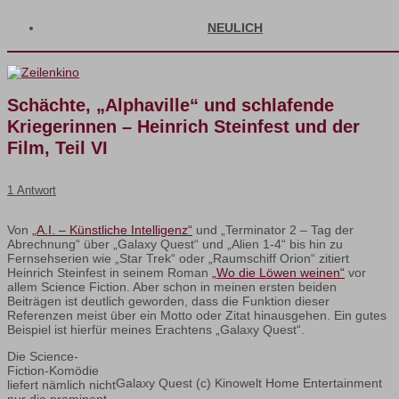
NEULICH
Schächte, „Alphaville“ und schlafende
Kriegerinnen – Heinrich Steinfest und der
Film, Teil VI
1 Antwort
Von
„A.I. – Künstliche Intelligenz“
und „Terminator 2 – Tag der
Abrechnung“ über „Galaxy Quest“ und „Alien 1-4“ bis hin zu
Fernsehserien wie „Star Trek“ oder „Raumschiff Orion“ zitiert
Heinrich Steinfest in seinem Roman
„Wo die Löwen weinen“
vor
allem Science Fiction. Aber schon in meinen ersten beiden
Beiträgen ist deutlich geworden, dass die Funktion dieser
Referenzen meist über ein Motto oder Zitat hinausgehen. Ein gutes
Beispiel ist hierfür meines Erachtens „Galaxy Quest“.
Die Science-
Fiction-Komödie
Galaxy Quest (c) Kinowelt Home Entertainment
liefert nämlich nicht
nur die prominent