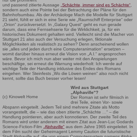
und passend zitierte Aussage
„Schächte, immer sind es Schächte“
,
sondern auch eine Pointe bei der Betrachtung der Pläne für den
Bahnhofsumbau. Als der Archäologe Mach die Modelle für Stuttgart
21 sieht, fühlt er sich in eine Serie wie „Raumschiff Enterprise“ oder
„Orion“ zurückversetzt. In „Galaxy Quest“ geht es nun gerade
darum, dass eine Fernsehserie für die Wirklichkeit, ja, für ein
historisches Dokument gehalten wird. Vielleicht sind die Macher von
Stuttgart 21 also auch der Versuchung erlegen, fiktionale
Möglichkeiten als realistisch zu sehen? Denn anscheinend wollen
sie „alles und jeden durch eine Computeranimation“ ersetzen –
womit darüber hinaus erneut die Vision von „A.I.“ angesprochen
wäre. Bevor ich mich nun aber weiter mit den Anspielungen
beschäftige, sei erneut die Warnung wiederholt: Ich werde auf
wichtige Teile der Handlung inklusive des Endes des Romans
eingehen. Wer Steinfests „Wo die Löwen weinen“ also noch nicht
kennt, sollte das Buch besser vorher lesen!
Wird aus Stuttgart
„Alphaville“?
(c) Kinowelt Home
Der Roman ist sehr filmisch in
drei Teile, einen Vor- sowie
Abspann eingeteilt. Jedem Teil sind mehrere Zitate als Motto
vorangestellt, die – wie das oben zitierte „Schächte …“ – die
Handlung pointieren, aber auch konnotieren. Der zweite Teil des
Romans wird unter anderem mit einem Zitat aus Jean-Luc Godards
Science-Fiction-Film
„Alphaville“
aus dem Jahre 1965 eingeleitet. In
dem Film sucht der Geheimagent Lemmy Caution die futuristische
Stadt Alphaville auf, die von einem Computersystem namens Alpha