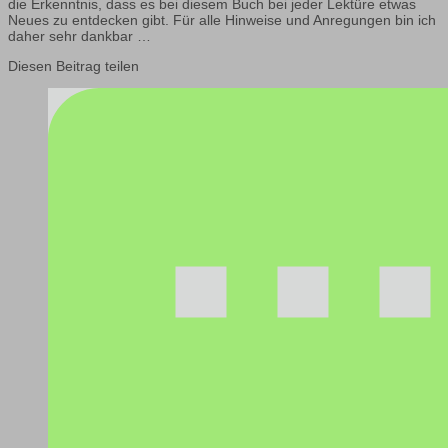
die Erkenntnis, dass es bei diesem Buch bei jeder Lektüre etwas
Neues zu entdecken gibt. Für alle Hinweise und Anregungen bin ich
daher sehr dankbar …
Diesen Beitrag teilen