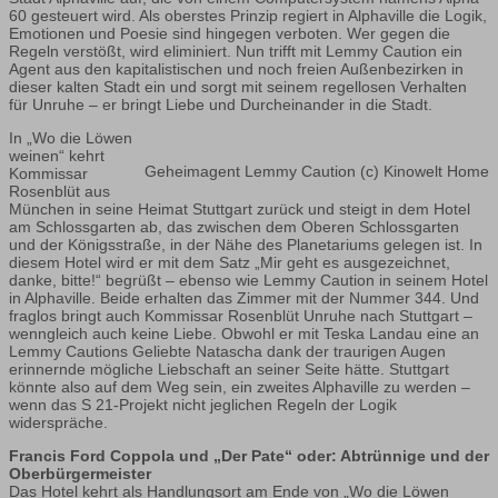
60 gesteuert wird. Als oberstes Prinzip regiert in Alphaville die Logik,
Emotionen und Poesie sind hingegen verboten. Wer gegen die
Regeln verstößt, wird eliminiert. Nun trifft mit Lemmy Caution ein
Agent aus den kapitalistischen und noch freien Außenbezirken in
dieser kalten Stadt ein und sorgt mit seinem regellosen Verhalten
für Unruhe – er bringt Liebe und Durcheinander in die Stadt.
In „Wo die Löwen
weinen“ kehrt
Geheimagent Lemmy Caution (c) Kinowelt Home
Kommissar
Rosenblüt aus
München in seine Heimat Stuttgart zurück und steigt in dem Hotel
am Schlossgarten ab, das zwischen dem Oberen Schlossgarten
und der Königsstraße, in der Nähe des Planetariums gelegen ist. In
diesem Hotel wird er mit dem Satz „Mir geht es ausgezeichnet,
danke, bitte!“ begrüßt – ebenso wie Lemmy Caution in seinem Hotel
in Alphaville. Beide erhalten das Zimmer mit der Nummer 344. Und
fraglos bringt auch Kommissar Rosenblüt Unruhe nach Stuttgart –
wenngleich auch keine Liebe. Obwohl er mit Teska Landau eine an
Lemmy Cautions Geliebte Natascha dank der traurigen Augen
erinnernde mögliche Liebschaft an seiner Seite hätte. Stuttgart
könnte also auf dem Weg sein, ein zweites Alphaville zu werden –
wenn das S 21-Projekt nicht jeglichen Regeln der Logik
widerspräche.
Francis Ford Coppola und „Der Pate“ oder: Abtrünnige und der
Oberbürgermeister
Das Hotel kehrt als Handlungsort am Ende von „Wo die Löwen