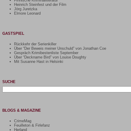
Finnische Kriminalliteratur
Heinrich Steinfest und der Film
Jörg Juretzka
Elmore Leonard
GASTSPIEL
Rückkehr der Serienkiller
Über “Der Beweis meiner Unschuld” von Jonathan Coe
Gespräch Krimibestenliste September
Über “Deckname Bird” von Louise Doughty
Mit Susanne Hast in Helsinki
SUCHE
Suchen
nach:
BLOGS & MAGAZINE
CrimeMag
Feuilleton & Firlefanz
Herland