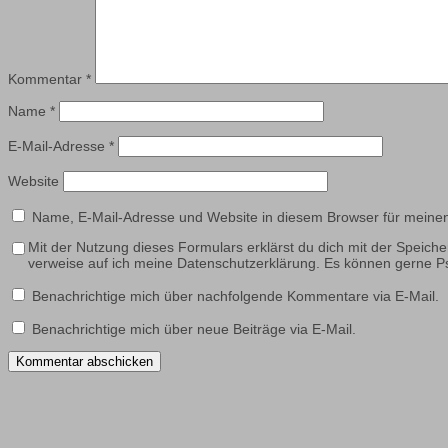
Kommentar
*
Name
*
E-Mail-Adresse
*
Website
Name, E-Mail-Adresse und Website in diesem Browser für meine
Mit der Nutzung dieses Formulars erklärst du dich mit der Speich
verweise auf ich meine Datenschutzerklärung. Es können gerne
Benachrichtige mich über nachfolgende Kommentare via E-Mail.
Benachrichtige mich über neue Beiträge via E-Mail.