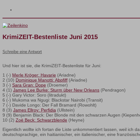
KrimiZEIT-Bestenliste Juni 2015
Schreibe eine Antwort
Und hier ist sie, die KrimiZEIT-Bestenliste für Juni:
1 (-)
Merle Kröger: Havarie
(Ariadne)
2 (10)
Dominique Manotti: Abpfiff
(Ariadne)
3 (-)
Sara Gran: Dope
(Droemer)
4 (1)
James Lee Burke: Sturm über New Orleans
(Pendragon)
5 (-) Gary Victor: Soro (litradukt)
6 (-) Mukoma wa Ngugi: Blackstar Nairobi (Transit)
7 (-) Davide Longo: Der Fall Bramard (Rowohlt)
8 (3)
James Ellroy: Perfidia
(Ullstein)
9 (9) Benjamin Black: Der Blonde mit den schwarzen Augen (Kiepenh
10 (2)
Zoë Beck: Schwarzblende
(Heyne)
Eigentlich wollte ich fortan die Liste unkommentiert lassen, weil ich
deutschsprachige, ein haitianischer, ein italienischer, eine französis