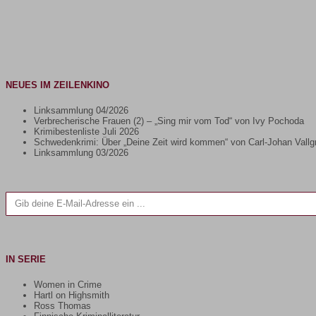
NEUES IM ZEILENKINO
Linksammlung 04/2026
Verbrecherische Frauen (2) – „Sing mir vom Tod“ von Ivy Pochoda
Krimibestenliste Juli 2026
Schwedenkrimi: Über „Deine Zeit wird kommen“ von Carl-Johan Vallg
Linksammlung 03/2026
Gib deine E-Mail-Adresse ein ...
IN SERIE
Women in Crime
Hartl on Highsmith
Ross Thomas