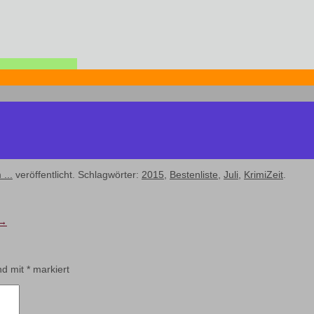
 ...
veröffentlicht. Schlagwörter:
2015
,
Bestenliste
,
Juli
,
KrimiZeit
.
→
ind mit
*
markiert