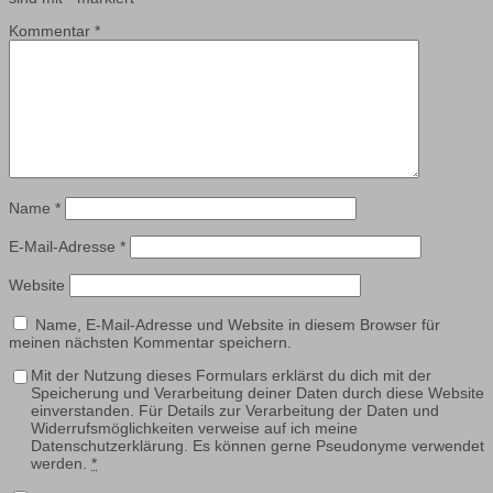
Kommentar
*
Name
*
E-Mail-Adresse
*
Website
Name, E-Mail-Adresse und Website in diesem Browser für
meinen nächsten Kommentar speichern.
Mit der Nutzung dieses Formulars erklärst du dich mit der
Speicherung und Verarbeitung deiner Daten durch diese Website
einverstanden. Für Details zur Verarbeitung der Daten und
Widerrufsmöglichkeiten verweise auf ich meine
Datenschutzerklärung. Es können gerne Pseudonyme verwendet
werden.
*