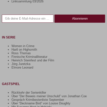
Linksammlung 03/2026
Gib deine E-Mail-Adresse ein ...
Abonnieren
IN SERIE
Women in Crime
Hartl on Highsmith
Ross Thomas
Finnische Kriminalliteratur
Heinrich Steinfest und der Film
Jörg Juretzka
Elmore Leonard
GASTSPIEL
Rückkehr der Serienkiller
Über “Der Beweis meiner Unschuld” von Jonathan Coe
Gespräch Krimibestenliste September
Über “Deckname Bird” von Louise Doughty
Mit Susanne Hast in Helsinki