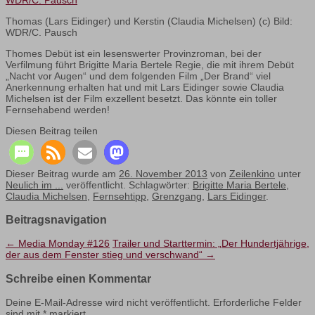
Thomas (Lars Eidinger) und Kerstin (Claudia Michelsen) (c) Bild:
WDR/C. Pausch
Thomes Debüt ist ein lesenswerter Provinzroman, bei der
Verfilmung führt Brigitte Maria Bertele Regie, die mit ihrem Debüt
„Nacht vor Augen“ und dem folgenden Film „Der Brand“ viel
Anerkennung erhalten hat und mit Lars Eidinger sowie Claudia
Michelsen ist der Film exzellent besetzt. Das könnte ein toller
Fernsehabend werden!
Diesen Beitrag teilen
Dieser Beitrag wurde am
26. November 2013
von
Zeilenkino
unter
Neulich im ...
veröffentlicht. Schlagwörter:
Brigitte Maria Bertele
,
Claudia Michelsen
,
Fernsehtipp
,
Grenzgang
,
Lars Eidinger
.
Beitragsnavigation
←
Media Monday #126
Trailer und Starttermin: „Der Hundertjährige,
der aus dem Fenster stieg und verschwand“
→
Schreibe einen Kommentar
Deine E-Mail-Adresse wird nicht veröffentlicht.
Erforderliche Felder
sind mit
*
markiert