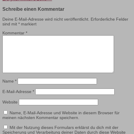
Schreibe einen Kommentar
Deine E-Mail-Adresse wird nicht veröffentlicht.
Erforderliche Felder
sind mit
*
markiert
Kommentar
*
Name
*
E-Mail-Adresse
*
Website
Name, E-Mail-Adresse und Website in diesem Browser für
meinen nächsten Kommentar speichern.
Mit der Nutzung dieses Formulars erklärst du dich mit der
Speicherung und Verarbeitung deiner Daten durch diese Website