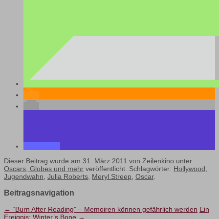
Dieser Beitrag wurde am
31. März 2011
von
Zeilenkino
unter
Oscars, Globes und mehr
veröffentlicht. Schlagwörter:
Hollywood
,
Jugendwahn
,
Julia Roberts
,
Meryl Streep
,
Oscar
.
Beitragsnavigation
←
“Burn After Reading” – Memoiren können gefährlich werden
Ein
Ereignis: Winter’s Bone
→