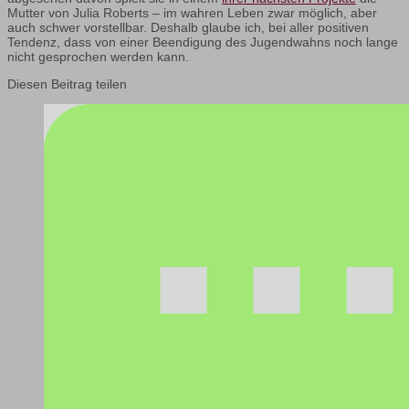
Mutter von Julia Roberts – im wahren Leben zwar möglich, aber
auch schwer vorstellbar. Deshalb glaube ich, bei aller positiven
Tendenz, dass von einer Beendigung des Jugendwahns noch lange
nicht gesprochen werden kann.
Diesen Beitrag teilen