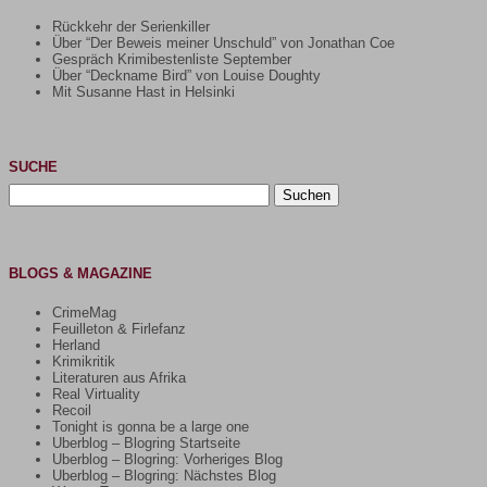
Rückkehr der Serienkiller
Über “Der Beweis meiner Unschuld” von Jonathan Coe
Gespräch Krimibestenliste September
Über “Deckname Bird” von Louise Doughty
Mit Susanne Hast in Helsinki
SUCHE
Suchen
nach:
BLOGS & MAGAZINE
CrimeMag
Feuilleton & Firlefanz
Herland
Krimikritik
Literaturen aus Afrika
Real Virtuality
Recoil
Tonight is gonna be a large one
Uberblog – Blogring Startseite
Uberblog – Blogring: Vorheriges Blog
Uberblog – Blogring: Nächstes Blog