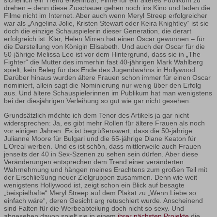
drehen – denn diese Zuschauer gehen noch ins Kino und laden die
Filme nicht im Internet. Aber auch wenn Meryl Streep erfolgreicher
war als „Angelina Jolie, Kristen Stewart oder Keira Knightley“ ist sie
doch die einzige Schauspielerin dieser Generation, die derart
erfolgreich ist. Klar, Helen Mirren hat einen Oscar gewonnen – für
die Darstellung von Königin Elisabeth. Und auch der Oscar für die
50-jährige Melissa Leo ist vor dem Hintergrund, dass sie in „The
Fighter“ die Mutter des immerhin fast 40-jährigen Mark Wahlberg
spielt, kein Beleg für das Ende des Jugendwahns in Hollywood.
Darüber hinaus wurden ältere Frauen schon immer für einen Oscar
nominiert, allein sagt die Nominierung nur wenig über den Erfolg
aus. Und ältere Schauspielerinnen im Publikum hat man wenigstens
bei der diesjährigen Verleihung so gut wie gar nicht gesehen.
Grundsätzlich möchte ich dem Tenor des Artikels ja gar nicht
widersprechen: Ja, es gibt mehr Rollen für ältere Frauen als noch
vor einigen Jahren. Es ist begrüßenswert, dass die 50-jährige
Julianne Moore für Bulgari und die 65-jährige Diane Keaton für
L’Oreal werben. Und es ist schön, dass mittlerweile auch Frauen
jenseits der 40 in Sex-Szenen zu sehen sein dürfen. Aber diese
Veränderungen entsprechen dem Trend einer veränderten
Wahrnehmung und hängen meines Erachtens zum großen Teil mit
der Erschließung neuer Zielgruppen zusammen. Denn wie weit
wenigstens Hollywood ist, zeigt schon ein Blick auf besagte
„beispielhafte“ Meryl Streep auf dem Plakat zu „Wenn Liebe so
einfach wäre“, deren Gesicht arg retuschiert wurde. Anscheinend
sind Falten für die Werbeabteilung doch nicht so sexy. Und
abgesehen davon spielt sie in einem
ihrer nächsten Projekte
die