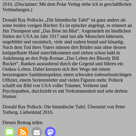
2016. (Disclaimer: Mit dem Polar Verlag stehe ich in geschäftlichen
Verbindungen.)
Donald Ray Pollocks „Die himmlische Tafel“ ist ganz anders als
seine beiden vorigen Bücher: Es ist epischer angelegt, es erinnert an
Jim Thompson und „Das Böse im Blut“. Angesiedelt im ländlichen
Süden der USA im Jahr 1917 sind fast alle Menschen bitterarm,
ungebildet und rassistisch, viele sind zudem brutal und bösartig.
Nach dem Tod ihres Vaters müssen drei Brüder nun ohne dessen
knüppelharte Hand zurechtkommen und ziehen schon bald in
Anlehnung an den Pulp-Roman „Das Leben des Bloody Bill
Bucket“, Banken ausraubend durch die Gegend und führen ein
Outlaw-Leben. Dabei kreuzen sich ihre Wege mit einem
herzensguten Sanitätsinspektor, einen schwulen todessehnsüchtigen
Offizier, einem Serienmörder und vielen Figuren mehr. Pollock
schafft ein Bild von USA voller Träumer, Verlierer und
Psychopathen, durchzieht es mit Verkommenheit und sehr derben
Humor.
Donald Ray Pollock: Die himmlische Tafel. Übersetzt von Peter
Torberg. Liebeskind 2016.
Diesen Beitrag teilen