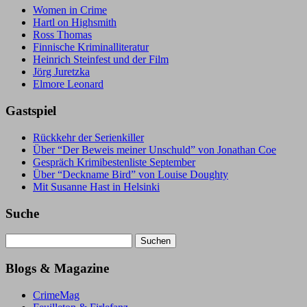
Women in Crime
Hartl on Highsmith
Ross Thomas
Finnische Kriminalliteratur
Heinrich Steinfest und der Film
Jörg Juretzka
Elmore Leonard
Gastspiel
Rückkehr der Serienkiller
Über “Der Beweis meiner Unschuld” von Jonathan Coe
Gespräch Krimibestenliste September
Über “Deckname Bird” von Louise Doughty
Mit Susanne Hast in Helsinki
Suche
Suchen
nach:
Blogs & Magazine
CrimeMag