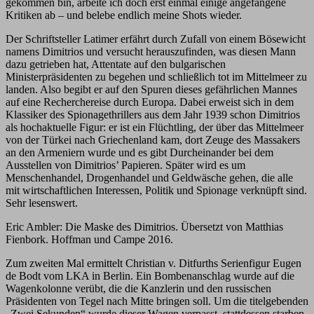
gekommen bin, arbeite ich doch erst einmal einige angefangene
Kritiken ab – und belebe endlich meine Shots wieder.
Der Schriftsteller Latimer erfährt durch Zufall von einem Bösewicht
namens Dimitrios und versucht herauszufinden, was diesen Mann
dazu getrieben hat, Attentate auf den bulgarischen
Ministerpräsidenten zu begehen und schließlich tot im Mittelmeer zu
landen. Also begibt er auf den Spuren dieses gefährlichen Mannes
auf eine Recherchereise durch Europa. Dabei erweist sich in dem
Klassiker des Spionagethrillers aus dem Jahr 1939 schon Dimitrios
als hochaktuelle Figur: er ist ein Flüchtling, der über das Mittelmeer
von der Türkei nach Griechenland kam, dort Zeuge des Massakers
an den Armeniern wurde und es gibt Durcheinander bei dem
Ausstellen von Dimitrios’ Papieren. Später wird es um
Menschenhandel, Drogenhandel und Geldwäsche gehen, die alle
mit wirtschaftlichen Interessen, Politik und Spionage verknüpft sind.
Sehr lesenswert.
Eric Ambler: Die Maske des Dimitrios. Übersetzt von Matthias
Fienbork. Hoffman und Campe 2016.
Zum zweiten Mal ermittelt Christian v. Ditfurths Serienfigur Eugen
de Bodt vom LKA in Berlin. Ein Bombenanschlag wurde auf die
Wagenkolonne verübt, die die Kanzlerin und den russischen
Präsidenten von Tegel nach Mitte bringen soll. Um die titelgebenden
„Zwei Sekunden“ wurde dieser Wagen verpasst, stattdessen starben