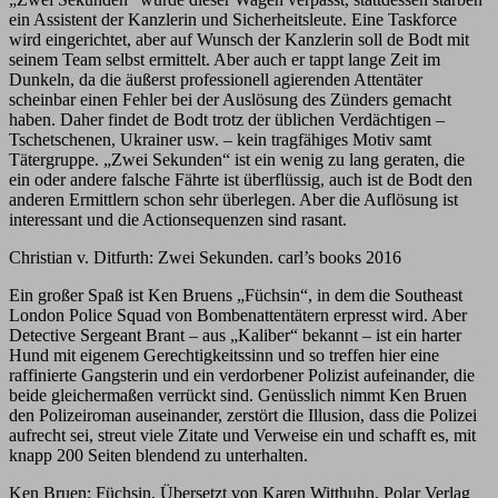
ein Assistent der Kanzlerin und Sicherheitsleute. Eine Taskforce
wird eingerichtet, aber auf Wunsch der Kanzlerin soll de Bodt mit
seinem Team selbst ermittelt. Aber auch er tappt lange Zeit im
Dunkeln, da die äußerst professionell agierenden Attentäter
scheinbar einen Fehler bei der Auslösung des Zünders gemacht
haben. Daher findet de Bodt trotz der üblichen Verdächtigen –
Tschetschenen, Ukrainer usw. – kein tragfähiges Motiv samt
Tätergruppe. „Zwei Sekunden“ ist ein wenig zu lang geraten, die
ein oder andere falsche Fährte ist überflüssig, auch ist de Bodt den
anderen Ermittlern schon sehr überlegen. Aber die Auflösung ist
interessant und die Actionsequenzen sind rasant.
Christian v. Ditfurth: Zwei Sekunden. carl’s books 2016
Ein großer Spaß ist Ken Bruens „Füchsin“, in dem die Southeast
London Police Squad von Bombenattentätern erpresst wird. Aber
Detective Sergeant Brant – aus „Kaliber“ bekannt – ist ein harter
Hund mit eigenem Gerechtigkeitssinn und so treffen hier eine
raffinierte Gangsterin und ein verdorbener Polizist aufeinander, die
beide gleichermaßen verrückt sind. Genüsslich nimmt Ken Bruen
den Polizeiroman auseinander, zerstört die Illusion, dass die Polizei
aufrecht sei, streut viele Zitate und Verweise ein und schafft es, mit
knapp 200 Seiten blendend zu unterhalten.
Ken Bruen: Füchsin. Übersetzt von Karen Witthuhn. Polar Verlag