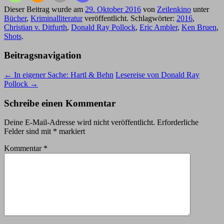
Dieser Beitrag wurde am
29. Oktober 2016
von
Zeilenkino
unter
Bücher
,
Kriminalliteratur
veröffentlicht. Schlagwörter:
2016
,
Christian v. Ditfurth
,
Donald Ray Pollock
,
Eric Ambler
,
Ken Bruen
,
Shots
.
Beitragsnavigation
←
In eigener Sache: Hartl & Behn
Lesereise von Donald Ray
Pollock
→
Schreibe einen Kommentar
Deine E-Mail-Adresse wird nicht veröffentlicht.
Erforderliche
Felder sind mit
*
markiert
Kommentar
*