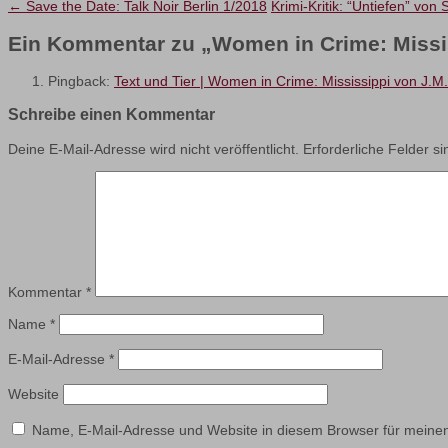
←
Save the Date: Talk Noir Berlin 1/2018
Krimi-Kritik: “Untiefen” vo
Ein Kommentar zu „
Women in Crime: Missi
Pingback:
Text und Tier | Women in Crime: Mississippi von J
Schreibe einen Kommentar
Deine E-Mail-Adresse wird nicht veröffentlicht.
Erforderliche Felder s
Kommentar
*
Name
*
E-Mail-Adresse
*
Website
Name, E-Mail-Adresse und Website in diesem Browser für meine