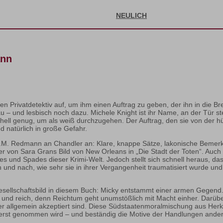
NEULICH
ann
en Privatdetektiv auf, um ihm einen Auftrag zu geben, der ihn in die Br
rau – und lesbisch noch dazu. Michele Knight ist ihr Name, an der Tür s
ell genug, um als weiß durchzugehen. Der Auftrag, den sie von der hüb
d natürlich in große Gefahr.
ich J.M. Redmann an Chandler an: Klare, knappe Sätze, lakonische Beme
r von Sara Grans Bild von New Orleans in „Die Stadt der Toten“. Auch in
 und Spades dieser Krimi-Welt. Jedoch stellt sich schnell heraus, das
ch und nach, wie sehr sie in ihrer Vergangenheit traumatisiert wurde und
esellschaftsbild in diesem Buch: Micky entstammt einer armen Gegend. D
d reich, denn Reichtum geht unumstößlich mit Macht einher. Darüber hi
er allgemein akzeptiert sind. Diese Südstaatenmoralmischung aus Herku
erst genommen wird – und beständig die Motive der Handlungen anderer 