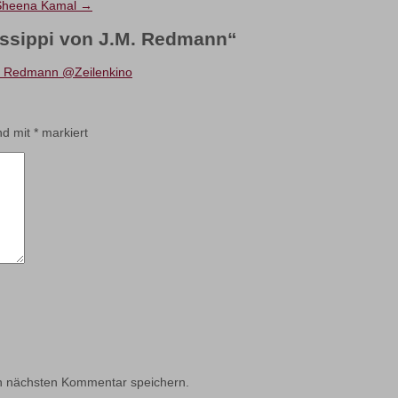
n Sheena Kamal
→
ssippi von J.M. Redmann
“
.M. Redmann @Zeilenkino
ind mit
*
markiert
n nächsten Kommentar speichern.