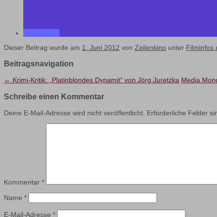
Dieser Beitrag wurde am
1. Juni 2012
von
Zeilenkino
unter
Filminfos 
Beitragsnavigation
←
Krimi-Kritik: „Platinblondes Dynamit“ von Jörg Juretzka
Media Mon
Schreibe einen Kommentar
Deine E-Mail-Adresse wird nicht veröffentlicht.
Erforderliche Felder s
Kommentar
*
Name
*
E-Mail-Adresse
*