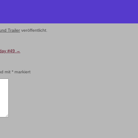
und Trailer
veröffentlicht.
day #49
→
ind mit
*
markiert