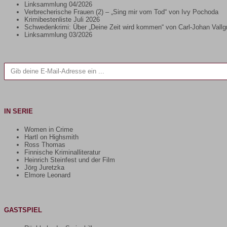
Linksammlung 04/2026
Verbrecherische Frauen (2) – „Sing mir vom Tod“ von Ivy Pochoda
Krimibestenliste Juli 2026
Schwedenkrimi: Über „Deine Zeit wird kommen“ von Carl-Johan Vallg
Linksammlung 03/2026
Gib deine E-Mail-Adresse ein ...
IN SERIE
Women in Crime
Hartl on Highsmith
Ross Thomas
Finnische Kriminalliteratur
Heinrich Steinfest und der Film
Jörg Juretzka
Elmore Leonard
GASTSPIEL