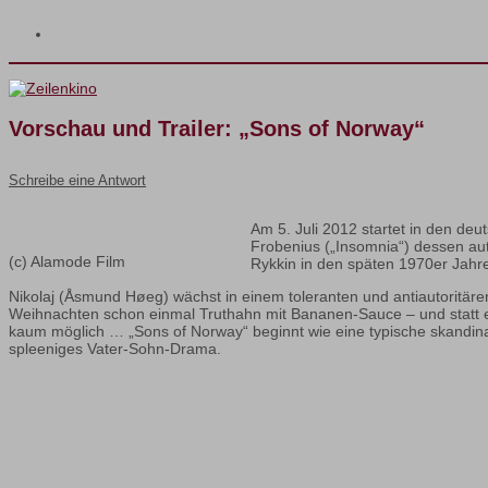
Vorschau und Trailer: „Sons of Norway“
Schreibe eine Antwort
Am 5. Juli 2012 startet in den de
Frobenius („Insomnia“) dessen aut
(c) Alamode Film
Rykkin in den späten 1970er Jahr
Nikolaj (Åsmund Høeg) wächst in einem toleranten und antiautoritäre
Weihnachten schon einmal Truthahn mit Bananen-Sauce – und statt e
kaum möglich … „Sons of Norway“ beginnt wie eine typische skandina
spleeniges Vater-Sohn-Drama.