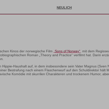
NEULICH
utschen Kinos der norwegische Film
„Sons of Norway“
, mit dem Regisse
obiographischen Roman „Theory and Practice“ verfilmt hat. Darin erzä
en.
n Hippie-Haushalt auf, in dem insbesondere sein Vater Magnus (Sven N
iner Bestrafung nach einem Flaschenwurf auf den Schuldirektor hält M
vische Komödie mit skurrilen Charakteren und trockenem Humor, aber s