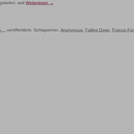
eliefert, weil
Weiterlesen
→
 ...
veröffentlicht. Schlagwörter:
Anonymous
,
Falling Down
,
Francis Fo