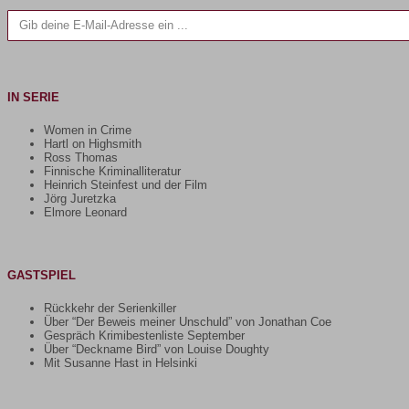
Gib deine E-Mail-Adresse ein ...
IN SERIE
Women in Crime
Hartl on Highsmith
Ross Thomas
Finnische Kriminalliteratur
Heinrich Steinfest und der Film
Jörg Juretzka
Elmore Leonard
GASTSPIEL
Rückkehr der Serienkiller
Über “Der Beweis meiner Unschuld” von Jonathan Coe
Gespräch Krimibestenliste September
Über “Deckname Bird” von Louise Doughty
Mit Susanne Hast in Helsinki