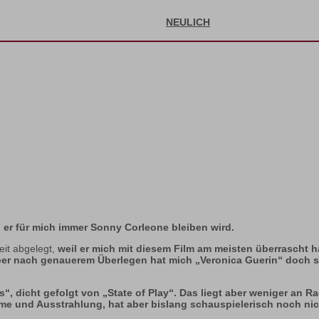
NEULICH
 er für mich immer Sonny Corleone bleiben wird.
eit abgelegt,
weil er mich mit diesem Film am meisten überrascht h
er nach genauerem Überlegen hat mich „Veronica Guerin“ doch st
is“, dicht gefolgt von „State of Play“. Das liegt aber weniger an 
e und Ausstrahlung, hat aber bislang schauspielerisch noch nicht