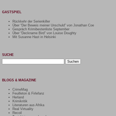
GASTSPIEL
Rückkehr der Serienkiller
Über “Der Beweis meiner Unschuld” von Jonathan Coe
Gespräch Krimibestenliste September
Über “Deckname Bird” von Louise Doughty
Mit Susanne Hast in Helsinki
SUCHE
Suchen
nach:
BLOGS & MAGAZINE
CrimeMag
Feuilleton & Firlefanz
Herland
Krimikritik
Literaturen aus Afrika
Real Virtuality
Recoil