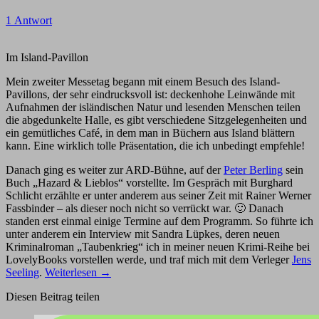
1 Antwort
Im Island-Pavillon
Mein zweiter Messetag begann mit einem Besuch des Island-
Pavillons, der sehr eindrucksvoll ist: deckenhohe Leinwände mit
Aufnahmen der isländischen Natur und lesenden Menschen teilen
die abgedunkelte Halle, es gibt verschiedene Sitzgelegenheiten und
ein gemütliches Café, in dem man in Büchern aus Island blättern
kann. Eine wirklich tolle Präsentation, die ich unbedingt empfehle!
Danach ging es weiter zur ARD-Bühne, auf der
Peter Berling
sein
Buch „Hazard & Lieblos“ vorstellte. Im Gespräch mit Burghard
Schlicht erzählte er unter anderem aus seiner Zeit mit Rainer Werner
Fassbinder – als dieser noch nicht so verrückt war. 🙂 Danach
standen erst einmal einige Termine auf dem Programm. So führte ich
unter anderem ein Interview mit Sandra Lüpkes, deren neuen
Kriminalroman „Taubenkrieg“ ich in meiner neuen Krimi-Reihe bei
LovelyBooks vorstellen werde, und traf mich mit dem Verleger
Jens
Seeling
.
Weiterlesen
→
Diesen Beitrag teilen