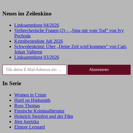
Neues im Zeilenkino
Linksammlung 04/2026
Verbrecherische Frauen (2) – „Sing mir vom Tod“ von Ivy
Pochoda
Krimibestenliste Juli 2026
Schwedenkrimi: Über „Deine Zeit wird kommen“ von Carl-
Johan Vallgren
Linksammlung 03/2026
Gib deine E-Mail-Adresse ein ...
Abonnieren
In Serie
Women in Crime
Hartl on Highsmith
Ross Thomas
Finnische Kriminalliteratur
Heinrich Steinfest und der Film
Jörg Juretzka
Elmore Leonard