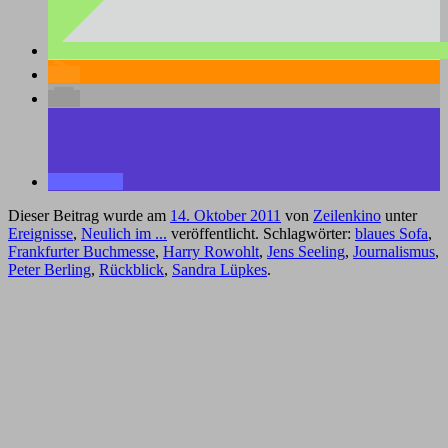
Dieser Beitrag wurde am
14. Oktober 2011
von
Zeilenkino
unter
Ereignisse
,
Neulich im ...
veröffentlicht. Schlagwörter:
blaues Sofa
,
Frankfurter Buchmesse
,
Harry Rowohlt
,
Jens Seeling
,
Journalismus
,
Peter Berling
,
Rückblick
,
Sandra Lüpkes
.