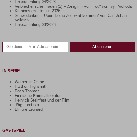
Linksammlung 04/2026
Verbrecherische Frauen (2) – „Sing mir vom Tod“ von Ivy Pochoda
Krimibestenliste Juli 2026
Schwedenkrimi: Über „Deine Zeit wird kommen“ von Carl-Johan
Vallgren
Linksammlung 03/2026
Gib deine E-Mail-Adresse ein ...
Abonnieren
IN SERIE
Women in Crime
Hartl on Highsmith
Ross Thomas
Finnische Kriminalliteratur
Heinrich Steinfest und der Film
Jörg Juretzka
Elmore Leonard
GASTSPIEL