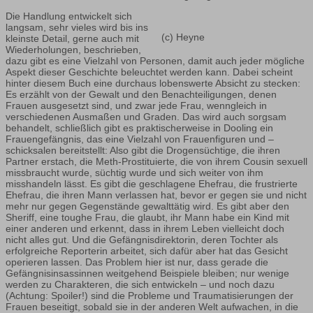
Die Handlung entwickelt sich
langsam, sehr vieles wird bis ins
(c) Heyne
kleinste Detail, gerne auch mit
Wiederholungen, beschrieben,
dazu gibt es eine Vielzahl von Personen, damit auch jeder mögliche
Aspekt dieser Geschichte beleuchtet werden kann. Dabei scheint
hinter diesem Buch eine durchaus lobenswerte Absicht zu stecken:
Es erzählt von der Gewalt und den Benachteiligungen, denen
Frauen ausgesetzt sind, und zwar jede Frau, wenngleich in
verschiedenen Ausmaßen und Graden. Das wird auch sorgsam
behandelt, schließlich gibt es praktischerweise in Dooling ein
Frauengefängnis, das eine Vielzahl von Frauenfiguren und –
schicksalen bereitstellt: Also gibt die Drogensüchtige, die ihren
Partner erstach, die Meth-Prostituierte, die von ihrem Cousin sexuell
missbraucht wurde, süchtig wurde und sich weiter von ihm
misshandeln lässt. Es gibt die geschlagene Ehefrau, die frustrierte
Ehefrau, die ihren Mann verlassen hat, bevor er gegen sie und nicht
mehr nur gegen Gegenstände gewalttätig wird. Es gibt aber den
Sheriff, eine toughe Frau, die glaubt, ihr Mann habe ein Kind mit
einer anderen und erkennt, dass in ihrem Leben vielleicht doch
nicht alles gut. Und die Gefängnisdirektorin, deren Tochter als
erfolgreiche Reporterin arbeitet, sich dafür aber hat das Gesicht
operieren lassen. Das Problem hier ist nur, dass gerade die
Gefängnisinsassinnen weitgehend Beispiele bleiben; nur wenige
werden zu Charakteren, die sich entwickeln – und noch dazu
(Achtung: Spoiler!) sind die Probleme und Traumatisierungen der
Frauen beseitigt, sobald sie in der anderen Welt aufwachen, in die