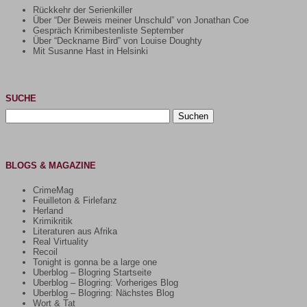
Rückkehr der Serienkiller
Über “Der Beweis meiner Unschuld” von Jonathan Coe
Gespräch Krimibestenliste September
Über “Deckname Bird” von Louise Doughty
Mit Susanne Hast in Helsinki
SUCHE
Suchen
nach:
BLOGS & MAGAZINE
CrimeMag
Feuilleton & Firlefanz
Herland
Krimikritik
Literaturen aus Afrika
Real Virtuality
Recoil
Tonight is gonna be a large one
Uberblog – Blogring Startseite
Uberblog – Blogring: Vorheriges Blog
Uberblog – Blogring: Nächstes Blog
Wort & Tat