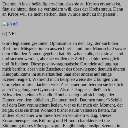
Energie. Als sie beiläufig erwähnt, dass sie an Krebsn erkrankt ist,
fügt sie hinzu, dass sie verhindern will, dass der Krebs streut. Denn
an Krebs will sie nicht sterben, dass ‚würde nicht zu ihr passen’.
(c) NFI
Goro legt einen gesunden Optimismus an den Tag, der auch den
Rest ihrer Mitspielerinnen auszeichnet – und ihrer Mannschaft sowie
dem Film den Namen gegeben hat. Sie wissen alle, dass sie alt sind
und sterben werden, aber sie wollen die Zeit bis dahin beweglich
und fit bleiben. Diese positiv-pragmatische Grundeinstellung hat
mich berührt, aber viele Zuschauer des überwiegend deutlich älteren
Kinopublikums im ausverkauften Saal aber anders auf einige
Szenen reagiert. Während mich beispielsweise die Übungen von
Goro eher rührten, lachten viele Zuschauer und feierten sie letztlich
auch für gelungene Gymnastik. Als die Truppe schließlich in
Schweden in einem Scandic Hotel absteigt und sich einige der
Damen von dem üblichen „Daumen hoch, Daumen runter“-Schild
auf dem Bett verunsichern ließen, war es für mich ein Moment, der
zeigte, dass sie ihren Wohnort bisher kaum verlassen hatten, für
andere Zuschauer war diese Szenen vor allem witzig. Dieses
Zusammenspiel aus Rührung und Humor charakterisiert die
Stimmung dieses Films ganz gut. Es gibt einige lustige Szenen, im