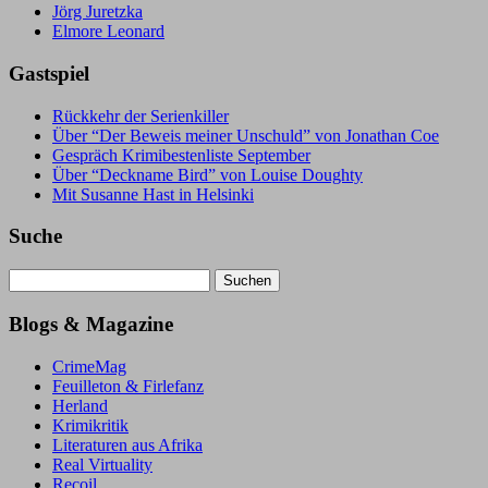
Jörg Juretzka
Elmore Leonard
Gastspiel
Rückkehr der Serienkiller
Über “Der Beweis meiner Unschuld” von Jonathan Coe
Gespräch Krimibestenliste September
Über “Deckname Bird” von Louise Doughty
Mit Susanne Hast in Helsinki
Suche
Suchen
nach:
Blogs & Magazine
CrimeMag
Feuilleton & Firlefanz
Herland
Krimikritik
Literaturen aus Afrika
Real Virtuality
Recoil