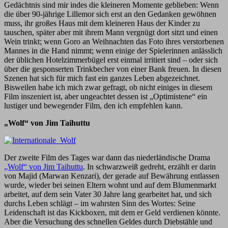
Gedächtnis sind mir indes die kleineren Momente geblieben: Wenn
die über 90-jährige Lillemor sich erst an den Gedanken gewöhnen
muss, ihr großes Haus mit dem kleineren Haus der Kinder zu
tauschen, später aber mit ihrem Mann vergnügt dort sitzt und einen
Wein trinkt; wenn Goro an Weihnachten das Foto ihres verstorbenen
Mannes in die Hand nimmt; wenn einige der Spielerinnen anlässlich
der üblichen Hotelzimmerbügel erst einmal irritiert sind – oder sich
über die gesponserten Trinkbecher von einer Bank freuen. In diesen
Szenen hat sich für mich fast ein ganzes Leben abgezeichnet.
Bisweilen habe ich mich zwar gefragt, ob nicht einiges in diesem
Film inszeniert ist, aber ungeachtet dessen ist „Optimistene“ ein
lustiger und bewegender Film, den ich empfehlen kann.
„Wolf“ von Jim Taihuttu
Der zweite Film des Tages war dann das niederländische Drama
„Wolf“ von Jim Taihuttu
. In schwarzweiß gedreht, erzählt er darin
von Majid (Marwan Kenzari), der gerade auf Bewährung entlassen
wurde, wieder bei seinen Eltern wohnt und auf dem Blumenmarkt
arbeitet, auf dem sein Vater 30 Jahre lang gearbeitet hat, und sich
durchs Leben schlägt – im wahrsten Sinn des Wortes: Seine
Leidenschaft ist das Kickboxen, mit dem er Geld verdienen könnte.
Aber die Versuchung des schnellen Geldes durch Diebstähle und