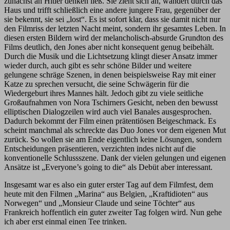
zunächst an Hitler denken ließ. Sie zieht sich an, wandert durch das
Haus und trifft schließlich eine andere jungere Frau, gegenüber der
sie bekennt, sie sei „lost“. Es ist sofort klar, dass sie damit nicht nur
den Filmriss der letzten Nacht meint, sondern ihr gesamtes Leben. In
diesen ersten Bildern wird der melancholisch-absurde Grundton des
Films deutlich, den Jones aber nicht konsequent genug beibehält.
Durch die Musik und die Lichtsetzung klingt dieser Ansatz immer
wieder durch, auch gibt es sehr schöne Bilder und weitere
gelungene schräge Szenen, in denen beispielsweise Ray mit einer
Katze zu sprechen versucht, die seine Schwägerin für die
Wiedergeburt ihres Mannes hält. Jedoch gibt zu viele seitliche
Großaufnahmen von Nora Tschirners Gesicht, neben den bewusst
elliptischen Dialogzeilen wird auch viel Banales ausgesprochen.
Dadurch bekommt der Film einen prätentiösen Beigeschmack. Es
scheint manchmal als schreckte das Duo Jones vor dem eigenen Mut
zurück. So wollen sie am Ende eigentlich keine Lösungen, sondern
Entscheidungen präsentieren, verzichten indes nicht auf die
konventionelle Schlussszene. Dank der vielen gelungen und eigenen
Ansätze ist „Everyone’s going to die“ als Debüt aber interessant.
Insgesamt war es also ein guter erster Tag auf dem Filmfest, dem
heute mit den Filmen „Marina“ aus Belgien, „Kraftidioten“ aus
Norwegen“ und „Monsieur Claude und seine Töchter“ aus
Frankreich hoffentlich ein guter zweiter Tag folgen wird. Nun gehe
ich aber erst einmal einen Tee trinken.