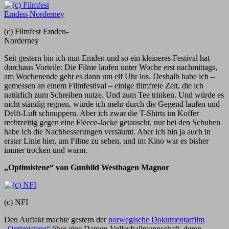
(c) Filmfest Emden-
Norderney
Seit gestern bin ich nun Emden und so ein kleineres Festival hat
durchaus Vorteile: Die Filme laufen unter Woche erst nachmittags,
am Wochenende geht es dann um elf Uhr los. Deshalb habe ich –
gemessen an einem Filmfestival – einige filmfreie Zeit, die ich
natürlich zum Schreiben nutze. Und zum Tee trinken. Und würde es
nicht ständig regnen, würde ich mehr durch die Gegend laufen und
Delft-Luft schnuppern. Aber ich zwar die T-Shirts im Koffer
rechtzeitig gegen eine Fleece-Jacke getauscht, nur bei den Schuhen
habe ich die Nachbesserungen versäumt. Aber ich bin ja auch in
erster Linie hier, um Filme zu sehen, und im Kino war es bisher
immer trocken und warm.
„Optimistene“ von Gunhild Westhagen Magnor
(c) NFI
Den Auftakt machte gestern der
norwegische Dokumentarfilm
„Optimistene“
über eine Damen-Volleyballmannschaft, deren