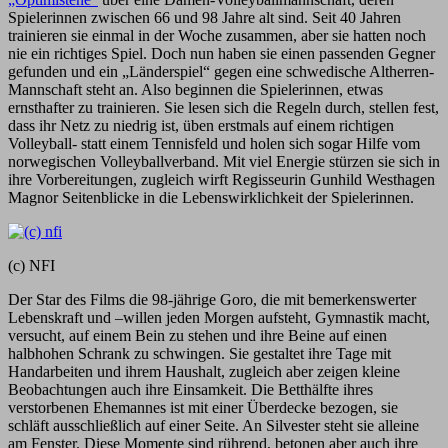
Spielerinnen zwischen 66 und 98 Jahre alt sind. Seit 40 Jahren
trainieren sie einmal in der Woche zusammen, aber sie hatten noch
nie ein richtiges Spiel. Doch nun haben sie einen passenden Gegner
gefunden und ein „Länderspiel“ gegen eine schwedische Altherren-
Mannschaft steht an. Also beginnen die Spielerinnen, etwas
ernsthafter zu trainieren. Sie lesen sich die Regeln durch, stellen fest,
dass ihr Netz zu niedrig ist, üben erstmals auf einem richtigen
Volleyball- statt einem Tennisfeld und holen sich sogar Hilfe vom
norwegischen Volleyballverband. Mit viel Energie stürzen sie sich in
ihre Vorbereitungen, zugleich wirft Regisseurin Gunhild Westhagen
Magnor Seitenblicke in die Lebenswirklichkeit der Spielerinnen.
(c) NFI
Der Star des Films die 98-jährige Goro, die mit bemerkenswerter
Lebenskraft und –willen jeden Morgen aufsteht, Gymnastik macht,
versucht, auf einem Bein zu stehen und ihre Beine auf einen
halbhohen Schrank zu schwingen. Sie gestaltet ihre Tage mit
Handarbeiten und ihrem Haushalt, zugleich aber zeigen kleine
Beobachtungen auch ihre Einsamkeit. Die Betthälfte ihres
verstorbenen Ehemannes ist mit einer Überdecke bezogen, sie
schläft ausschließlich auf einer Seite. An Silvester steht sie alleine
am Fenster. Diese Momente sind rührend, betonen aber auch ihre