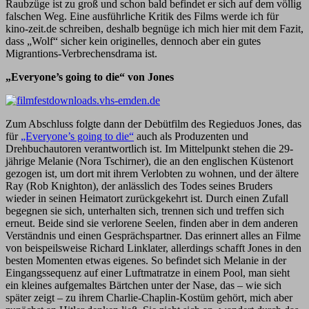
Raubzüge ist zu groß und schon bald befindet er sich auf dem völlig
falschen Weg. Eine ausführliche Kritik des Films werde ich für
kino-zeit.de schreiben, deshalb begnüge ich mich hier mit dem Fazit,
dass „Wolf“ sicher kein originelles, dennoch aber ein gutes
Migrantions-Verbrechensdrama ist.
„Everyone’s going to die“ von Jones
Zum Abschluss folgte dann der Debütfilm des Regieduos Jones, das
für
„Everyone’s going to die“
auch als Produzenten und
Drehbuchautoren verantwortlich ist. Im Mittelpunkt stehen die 29-
jährige Melanie (Nora Tschirner), die an den englischen Küstenort
gezogen ist, um dort mit ihrem Verlobten zu wohnen, und der ältere
Ray (Rob Knighton), der anlässlich des Todes seines Bruders
wieder in seinen Heimatort zurückgekehrt ist. Durch einen Zufall
begegnen sie sich, unterhalten sich, trennen sich und treffen sich
erneut. Beide sind sie verlorene Seelen, finden aber in dem anderen
Verständnis und einen Gesprächspartner. Das erinnert alles an Filme
von beispeilsweise Richard Linklater, allerdings schafft Jones in den
besten Momenten etwas eigenes. So befindet sich Melanie in der
Eingangssequenz auf einer Luftmatratze in einem Pool, man sieht
ein kleines aufgemaltes Bärtchen unter der Nase, das – wie sich
später zeigt – zu ihrem Charlie-Chaplin-Kostüm gehört, mich aber