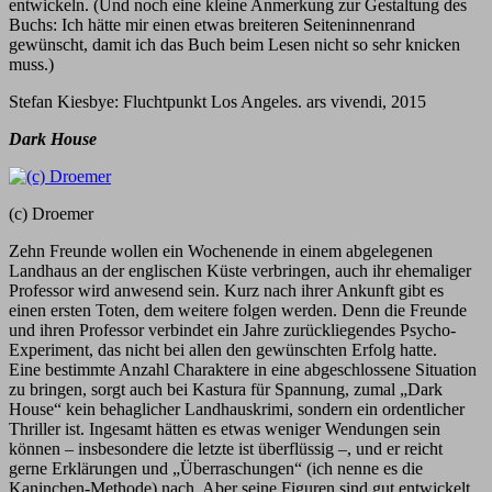
entwickeln. (Und noch eine kleine Anmerkung zur Gestaltung des
Buchs: Ich hätte mir einen etwas breiteren Seiteninnenrand
gewünscht, damit ich das Buch beim Lesen nicht so sehr knicken
muss.)
Stefan Kiesbye: Fluchtpunkt Los Angeles. ars vivendi, 2015
Dark House
(c) Droemer
Zehn Freunde wollen ein Wochenende in einem abgelegenen
Landhaus an der englischen Küste verbringen, auch ihr ehemaliger
Professor wird anwesend sein. Kurz nach ihrer Ankunft gibt es
einen ersten Toten, dem weitere folgen werden. Denn die Freunde
und ihren Professor verbindet ein Jahre zurückliegendes Psycho-
Experiment, das nicht bei allen den gewünschten Erfolg hatte.
Eine bestimmte Anzahl Charaktere in eine abgeschlossene Situation
zu bringen, sorgt auch bei Kastura für Spannung, zumal „Dark
House“ kein behaglicher Landhauskrimi, sondern ein ordentlicher
Thriller ist. Ingesamt hätten es etwas weniger Wendungen sein
können – insbesondere die letzte ist überflüssig –, und er reicht
gerne Erklärungen und „Überraschungen“ (ich nenne es die
Kaninchen-Methode) nach. Aber seine Figuren sind gut entwickelt,