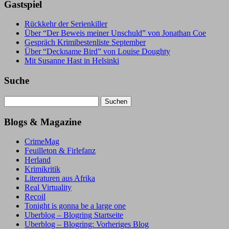
Gastspiel
Rückkehr der Serienkiller
Über “Der Beweis meiner Unschuld” von Jonathan Coe
Gespräch Krimibestenliste September
Über “Deckname Bird” von Louise Doughty
Mit Susanne Hast in Helsinki
Suche
Suchen
nach:
Blogs & Magazine
CrimeMag
Feuilleton & Firlefanz
Herland
Krimikritik
Literaturen aus Afrika
Real Virtuality
Recoil
Tonight is gonna be a large one
Uberblog – Blogring Startseite
Uberblog – Blogring: Vorheriges Blog