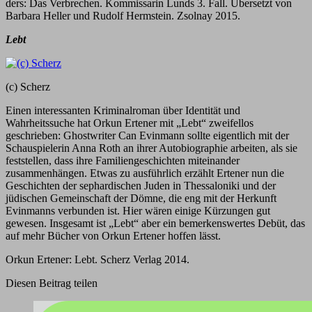
ders: Das Verbrechen. Kommissarin Lunds 3. Fall. Übersetzt von
Barbara Heller und Rudolf Hermstein. Zsolnay 2015.
Lebt
(c) Scherz
Einen interessanten Kriminalroman über Identität und
Wahrheitssuche hat Orkun Ertener mit „Lebt“ zweifellos
geschrieben: Ghostwriter Can Evinmann sollte eigentlich mit der
Schauspielerin Anna Roth an ihrer Autobiographie arbeiten, als sie
feststellen, dass ihre Familiengeschichten miteinander
zusammenhängen. Etwas zu ausführlich erzählt Ertener nun die
Geschichten der sephardischen Juden in Thessaloniki und der
jüdischen Gemeinschaft der Dömne, die eng mit der Herkunft
Evinmanns verbunden ist. Hier wären einige Kürzungen gut
gewesen. Insgesamt ist „Lebt“ aber ein bemerkenswertes Debüt, das
auf mehr Bücher von Orkun Ertener hoffen lässt.
Orkun Ertener: Lebt. Scherz Verlag 2014.
Diesen Beitrag teilen