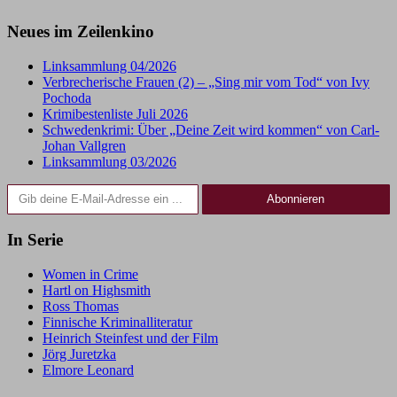
Neues im Zeilenkino
Linksammlung 04/2026
Verbrecherische Frauen (2) – „Sing mir vom Tod“ von Ivy
Pochoda
Krimibestenliste Juli 2026
Schwedenkrimi: Über „Deine Zeit wird kommen“ von Carl-
Johan Vallgren
Linksammlung 03/2026
Gib deine E-Mail-Adresse ein ...
Abonnieren
In Serie
Women in Crime
Hartl on Highsmith
Ross Thomas
Finnische Kriminalliteratur
Heinrich Steinfest und der Film
Jörg Juretzka
Elmore Leonard