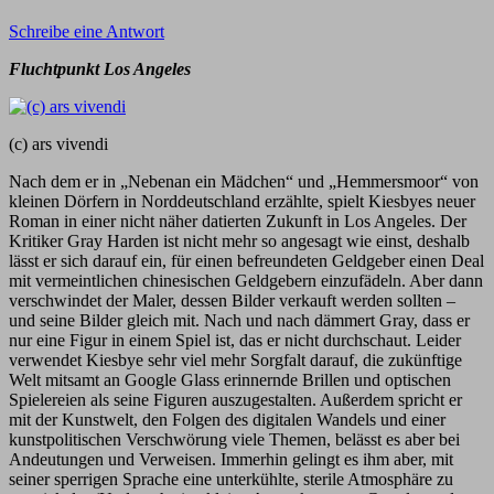
Schreibe eine Antwort
Fluchtpunkt Los Angeles
(c) ars vivendi
Nach dem er in „Nebenan ein Mädchen“ und „Hemmersmoor“ von
kleinen Dörfern in Norddeutschland erzählte, spielt Kiesbyes neuer
Roman in einer nicht näher datierten Zukunft in Los Angeles. Der
Kritiker Gray Harden ist nicht mehr so angesagt wie einst, deshalb
lässt er sich darauf ein, für einen befreundeten Geldgeber einen Deal
mit vermeintlichen chinesischen Geldgebern einzufädeln. Aber dann
verschwindet der Maler, dessen Bilder verkauft werden sollten –
und seine Bilder gleich mit. Nach und nach dämmert Gray, dass er
nur eine Figur in einem Spiel ist, das er nicht durchschaut. Leider
verwendet Kiesbye sehr viel mehr Sorgfalt darauf, die zukünftige
Welt mitsamt an Google Glass erinnernde Brillen und optischen
Spielereien als seine Figuren auszugestalten. Außerdem spricht er
mit der Kunstwelt, den Folgen des digitalen Wandels und einer
kunstpolitischen Verschwörung viele Themen, belässt es aber bei
Andeutungen und Verweisen. Immerhin gelingt es ihm aber, mit
seiner sperrigen Sprache eine unterkühlte, sterile Atmosphäre zu