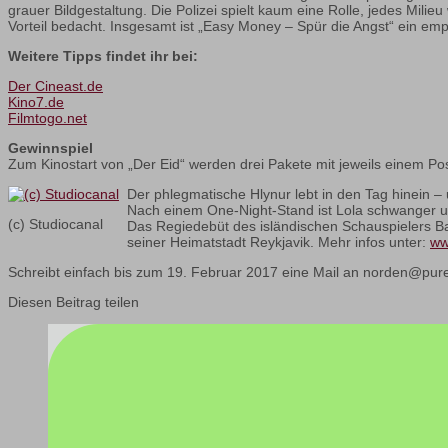
grauer Bildgestaltung. Die Polizei spielt kaum eine Rolle, jedes Mili
Vorteil bedacht. Insgesamt ist „Easy Money – Spür die Angst“ ein emp
Weitere Tipps findet ihr bei:
Der Cineast.de
Kino7.de
Filmtogo.net
Gewinnspiel
Zum Kinostart von „Der Eid“ werden drei Pakete mit jeweils einem Post
Der phlegmatische Hlynur lebt in den Tag hinein – 
Nach einem One-Night-Stand ist Lola schwanger u
(c) Studiocanal
Das Regiedebüt des isländischen Schauspielers Ba
seiner Heimatstadt Reykjavik. Mehr infos unter:
ww
Schreibt einfach bis zum 19. Februar 2017 eine Mail an norden@pureo
Diesen Beitrag teilen