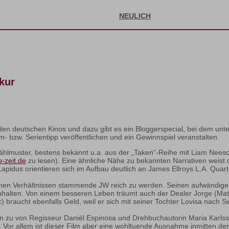
NEULICH
kur
 den deutschen Kinos und dazu gibt es ein Bloggerspecial, bei dem unt
m- bzw. Serientipp veröffentlichen und ein Gewinnspiel veranstalten.
rzählmuster, bestens bekannt u.a. aus der „Taken“-Reihe mit Liam Nees
o-zeit.de
zu lesen). Eine ähnliche Nähe zu bekannten Narrativen weist 
idus orientieren sich im Aufbau deutlich an James Ellroys L.A. Quar
hen Verhältnissen stammende JW reich zu werden. Seinen aufwändigen Leb
uhalten. Von einem besseren Leben träumt auch der Dealer Jorge (Mati
 braucht ebenfalls Geld, weil er sich mit seiner Tochter Lovisa nach S
en zu von Regisseur Daniél Espinosa und Drehbuchautorin Maria Karl
or allem ist dieser Film aber eine wohltuende Ausnahme inmitten der