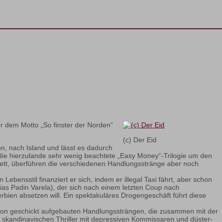
er dem Motto „So finster der Norden“
(c) Der Eid
on, nach Island und lässt es dadurch
die hierzulande sehr wenig beachtete „Easy Money“-Trilogie um den
tett, überführen die verschiedenen Handlungsstränge aber noch
ensstil finanziert er sich, indem er illegal Taxi fährt, aber schon
as Padin Varela), der sich nach einem letzten Coup nach
erbien absetzen will. Ein spektakuläres Drogengeschäft führt diese
sson geschickt aufgebauten Handlungssträngen, die zusammen mit der
 skandinavischen Thriller mit depressiven Kommissaren und düster-