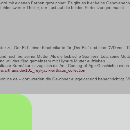
eu wird mit eigenen Farben gezeichnet. Es gibt es hier keine Ganoveneh
fehlenswerter Thriller, der Lust auf die beiden Fortsetzungen macht.
er zu „Der Eid“, einer Kinofreikarte für „Der Eid“ und eine DVD von „10
und noch bei seiner Mutter. Als die lesbische Spanierin Lola seine Mutt
nd will das Kind gemeinsam mit Hlynurs Mutter aufziehen …
ltasar Kormákur ist zugleich die Anti-Coming-of-Age-Geschichte eines
w.arthaus.de/101_reykjavik-arthaus_collection
nline.de – dort werden die Gewinner ausgelost und benachrichtigt. Vi