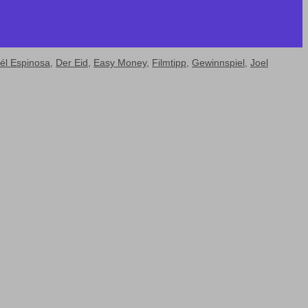
él Espinosa
,
Der Eid
,
Easy Money
,
Filmtipp
,
Gewinnspiel
,
Joel