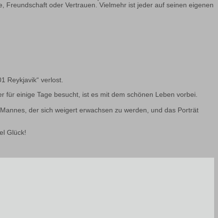
re, Freundschaft oder Vertrauen. Vielmehr ist jeder auf seinen eigenen
1 Reykjavik“ verlost.
er für einige Tage besucht, ist es mit dem schönen Leben vorbei.
 Mannes, der sich weigert erwachsen zu werden, und das Porträt
el Glück!