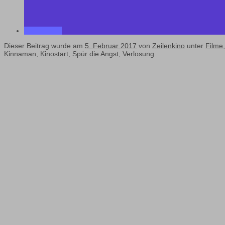
Dieser Beitrag wurde am
5. Februar 2017
von
Zeilenkino
unter
Filme
Kinnaman
,
Kinostart
,
Spür die Angst
,
Verlosung
.