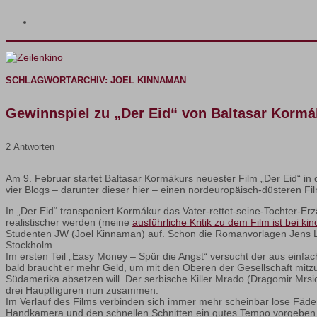
SCHLAGWORTARCHIV:
JOEL KINNAMAN
Gewinnspiel zu „Der Eid“ von Baltasar Kormá
2 Antworten
Am 9. Februar startet Baltasar Kormákurs neuester Film „Der Eid“ in
vier Blogs – darunter dieser hier – einen nordeuropäisch-düsteren Fil
In „Der Eid“ transponiert Kormákur das Vater-rettet-seine-Tochter-E
realistischer werden (meine
ausführliche Kritik zu dem Film ist bei kin
Studenten JW (Joel Kinnaman) auf. Schon die Romanvorlagen Jens Lap
Stockholm.
Im ersten Teil „Easy Money – Spür die Angst“ versucht der aus einfac
bald braucht er mehr Geld, um mit den Oberen der Gesellschaft mitz
Südamerika absetzen will. Der serbische Killer Mrado (Dragomir Mrsic)
drei Hauptfiguren nun zusammen.
Im Verlauf des Films verbinden sich immer mehr scheinbar lose Fäd
Handkamera und den schnellen Schnitten ein gutes Tempo vorgeben. V