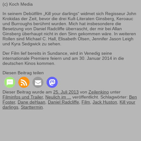
(c) Koch Media
In seinem Debütfilm „Kill your darlings“ widmet sich Regisseur John
Krokidas der Zeit, bevor die drei Kult-Literaten Ginsberg, Keroauc
und Burroughs berühmt wurden. Mich hat insbesondere die
Besetzung von Daniel Radcliffe überrascht, der mir bei Allan
Ginsberg überhaupt nicht in den Sinn gekommen wäre. In weiteren
Rollen sind Michael C. Hall, Elisabeth Olsen, Jennifer Jason Leigh
und Kyra Sedgwick zu sehen.
Der Film lief bereits in Sundance, wird in Venedig seine
internationale Premiere feiern und am 30. Januar 2014 in die
deutschen Kinos kommen.
Diesen Beitrag teilen
Dieser Beitrag wurde am
25. Juli 2013
von
Zeilenkino
unter
Filminfos und Trailer
,
Neulich im ...
veröffentlicht. Schlagwörter:
Ben
Foster
,
Dane deHaan
,
Daniel Radcliffe
,
Film
,
Jack Huston
,
Kill your
darlings
,
Starttermin
.