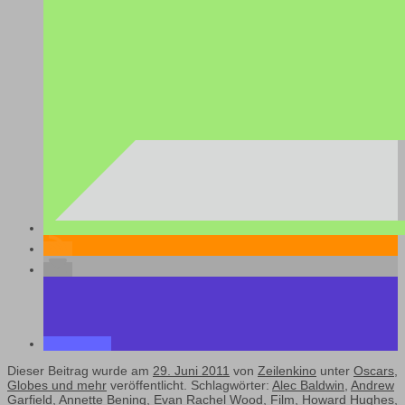
Dieser Beitrag wurde am
29. Juni 2011
von
Zeilenkino
unter
Oscars,
Globes und mehr
veröffentlicht. Schlagwörter:
Alec Baldwin
,
Andrew
Garfield
,
Annette Bening
,
Evan Rachel Wood
,
Film
,
Howard Hughes
,