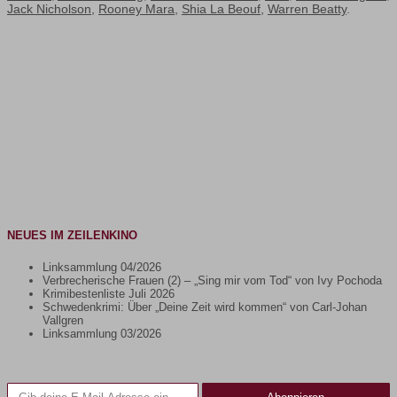
Jack Nicholson
,
Rooney Mara
,
Shia La Beouf
,
Warren Beatty
.
NEUES IM ZEILENKINO
Linksammlung 04/2026
Verbrecherische Frauen (2) – „Sing mir vom Tod“ von Ivy Pochoda
Krimibestenliste Juli 2026
Schwedenkrimi: Über „Deine Zeit wird kommen“ von Carl-Johan
Vallgren
Linksammlung 03/2026
Gib deine E-Mail-Adresse ein ...