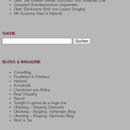
Über “Der Beweis meiner Unschuld” von Jonathan Coe
Gespräch Krimibestenliste September
Über “Deckname Bird” von Louise Doughty
Mit Susanne Hast in Helsinki
SUCHE
Suchen
nach:
BLOGS & MAGAZINE
CrimeMag
Feuilleton & Firlefanz
Herland
Krimikritik
Literaturen aus Afrika
Real Virtuality
Recoil
Tonight is gonna be a large one
Uberblog – Blogring Startseite
Uberblog – Blogring: Vorheriges Blog
Uberblog – Blogring: Nächstes Blog
Wort & Tat