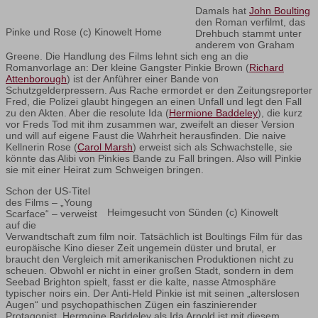
Damals hat
John Boulting
den Roman verfilmt, das
Pinke und Rose (c) Kinowelt Home
Drehbuch stammt unter
anderem von Graham
Greene. Die Handlung des Films lehnt sich eng an die
Romanvorlage an: Der kleine Gangster Pinkie Brown (
Richard
Attenborough
) ist der Anführer einer Bande von
Schutzgelderpressern. Aus Rache ermordet er den Zeitungsreporter
Fred, die Polizei glaubt hingegen an einen Unfall und legt den Fall
zu den Akten. Aber die resolute Ida (
Hermione Baddeley
), die kurz
vor Freds Tod mit ihm zusammen war, zweifelt an dieser Version
und will auf eigene Faust die Wahrheit herausfinden. Die naive
Kellnerin Rose (
Carol Marsh
) erweist sich als Schwachstelle, sie
könnte das Alibi von Pinkies Bande zu Fall bringen. Also will Pinkie
sie mit einer Heirat zum Schweigen bringen.
Schon der US-Titel
des Films – „Young
Heimgesucht von Sünden (c) Kinowelt
Scarface“ – verweist
auf die
Verwandtschaft zum film noir. Tatsächlich ist Boultings Film für das
europäische Kino dieser Zeit ungemein düster und brutal, er
braucht den Vergleich mit amerikanischen Produktionen nicht zu
scheuen. Obwohl er nicht in einer großen Stadt, sondern in dem
Seebad Brighton spielt, fasst er die kalte, nasse Atmosphäre
typischer noirs ein. Der Anti-Held Pinkie ist mit seinen „alterslosen
Augen“ und psychopathischen Zügen ein faszinierender
Protagonist, Hermoine Baddeley als Ida Arnold ist mit diesem