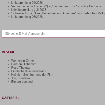
Linksammlung 04/2026
Verbrecherische Frauen (2) – „Sing mir vom Tod“ von Ivy Pochoda
Krimibestenliste Juli 2026
Schwedenkrimi: Über „Deine Zeit wird kommen“ von Carl-Johan Vallg
Linksammlung 03/2026
Gib deine E-Mail-Adresse ein ...
IN SERIE
Women in Crime
Hartl on Highsmith
Ross Thomas
Finnische Kriminalliteratur
Heinrich Steinfest und der Film
Jörg Juretzka
Elmore Leonard
GASTSPIEL