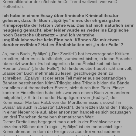
Kriminalliteratur der nächste heiße Trend weltweit, wer weiß.
Hoffentlich.
Ich habe in einem Essay über finnische Kriminalliteratur
gelesen, dass Ihr Buch „Epäilys“ eines der ehrgeizigsten
Krimiprojekte der letzten Jahre war. Das hat mich natürlich sehr
neugierig gemacht, aber leider wurde es weder ins Englische
noch Deutsche übersetzt – und ich verstehe
unglücklicherweise kein Finnisch. Können Sie mir etwas
darüber erzählen? Hat es Ähnlichkeiten mit „In der Falle“?
Ja, mein Buch „Epäilys“ („Der Zweifel“) hat hervorragende Kritiken
erhalten, aber es ist tatsächlich, zumindest bisher, in keine Sprache
übersetzt worden. Es hat eigentlich keine Ähnlichkeit mit dem
Roman „Ansa“ („In der Falle“). Ich finde es überhaupt nicht sinnvoll,
„dasselbe” Buch mehrmals zu lesen, geschweige denn zu
schreiben. „Epäilys“ ist der erste Teil meiner aus selbstständigen
Bänden bestehenden Krimi-Trilogie; eine Trilogie bilden die Bände
vor allem auf thematischer Ebene, nicht durch ihre Plots. Einige
konkrete Einzelheiten habe ich zwar von einem Buch zum anderen
mitgeführt, z.B. tritt eine der Hauptfiguren von „Epäilys“, der
Kommissar Markus Falck von der Mordkommission, sowohl in
„Ansa“ als auch in „Saasta“ („Dreck“), dem letzten Band der Trilogie,
in einer Nebenrolle auf, aber ansonsten handelt es sich sozusagen
um drei Tranchen derselben thematischen Welt.
Dieser Dreiteilung begegnet man auch in der Erzählweise der
einzelnen Bücher der Trilogie. „Epäilys“ ist ein mehrschichtiger
Kriminalroman, in dem die Ereignisse aus drei verschiedenen