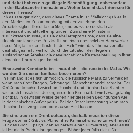
und dabei haben einige illegale Beschäftigung insbesondere
in der Baubranche thematisiert. Woher kommt das Interesse für
dieses Thema?
Ich wusste gar nicht, dass dieses Thema in ist. Vielleicht gab es in
den Medien im Zusammenhang mit der zunehmenden
Arbeitslosigkeit Berichte darüber, und es wurde deshalb als
interessant und aktuell empfunden. Zumal eine Ministerin
zurücktreten musste, als sie dabei ertappt wurde, dass sie eine
illegale ausländische Putzkraft und einen ebensolchen Handwerker
beschäftigte. In dem Buch „In der Falle“ wird das Thema vor allem
deshalb gestreift, weil ich durch die Situation der illegalen
ausländischen Arbeiter die gesellschaftliche Kasteneinteilung in ihrer
elendsten Form zeigen konnte.
Eine zweite Konstante ist – natürlich – die russische Mafia. Wie
würden Sie diesen Einfluss beschreiben?
In Finnland ist es fast unmöglich, die russische Mafia zu vermeiden,
wenn man über Drogen, Schmuggel, Menschenhandel schreibt. Der
Größenunterschied zwischen Russland und Finnland als Staaten
wie auch hinsichtlich der organisierten Kriminalität wird zwangsläufig
sichtbar. In gewisser Weise gelten hier dieselben Bedingungen wie
in der finnischen Außenpolitik: Bei der Beschlussfassung kann man
Russland nie vergessen oder außer Acht lassen.
Sie sind auch ein Drehbuchautor, deshalb muss ich diese
Frage stellen: Gibt es Pläne, ihre Kriminalromane zu verfilmen?
Für das Buch „Epäilys“ gab es bereits einen Filmvertrag, aber es ist
leider nie in Produktion gegangen. Bisher jedenfalls nicht. Die