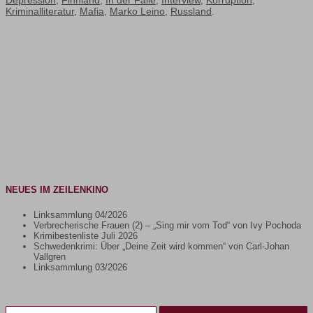
Depression
,
Finnland
,
In der Falle
,
Interview
,
Korruption
,
Kriminalliteratur
,
Mafia
,
Marko Leino
,
Russland
.
NEUES IM ZEILENKINO
Linksammlung 04/2026
Verbrecherische Frauen (2) – „Sing mir vom Tod“ von Ivy Pochoda
Krimibestenliste Juli 2026
Schwedenkrimi: Über „Deine Zeit wird kommen“ von Carl-Johan
Vallgren
Linksammlung 03/2026
Gib deine E-Mail-Adresse ein ...