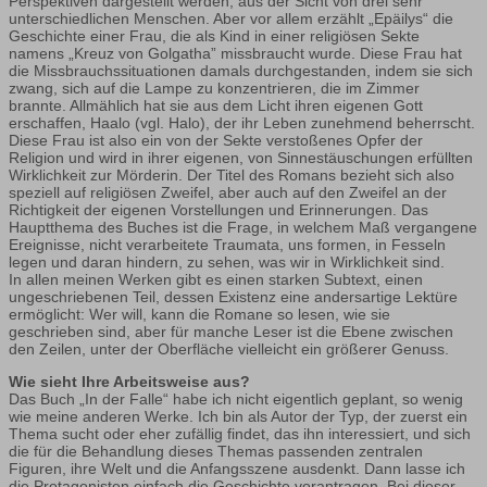
Perspektiven dargestellt werden, aus der Sicht von drei sehr
unterschiedlichen Menschen. Aber vor allem erzählt „Epäilys“ die
Geschichte einer Frau, die als Kind in einer religiösen Sekte
namens „Kreuz von Golgatha” missbraucht wurde. Diese Frau hat
die Missbrauchssituationen damals durchgestanden, indem sie sich
zwang, sich auf die Lampe zu konzentrieren, die im Zimmer
brannte. Allmählich hat sie aus dem Licht ihren eigenen Gott
erschaffen, Haalo (vgl. Halo), der ihr Leben zunehmend beherrscht.
Diese Frau ist also ein von der Sekte verstoßenes Opfer der
Religion und wird in ihrer eigenen, von Sinnestäuschungen erfüllten
Wirklichkeit zur Mörderin. Der Titel des Romans bezieht sich also
speziell auf religiösen Zweifel, aber auch auf den Zweifel an der
Richtigkeit der eigenen Vorstellungen und Erinnerungen. Das
Hauptthema des Buches ist die Frage, in welchem Maß vergangene
Ereignisse, nicht verarbeitete Traumata, uns formen, in Fesseln
legen und daran hindern, zu sehen, was wir in Wirklichkeit sind.
In allen meinen Werken gibt es einen starken Subtext, einen
ungeschriebenen Teil, dessen Existenz eine andersartige Lektüre
ermöglicht: Wer will, kann die Romane so lesen, wie sie
geschrieben sind, aber für manche Leser ist die Ebene zwischen
den Zeilen, unter der Oberfläche vielleicht ein größerer Genuss.
Wie sieht Ihre Arbeitsweise aus?
Das Buch „In der Falle“ habe ich nicht eigentlich geplant, so wenig
wie meine anderen Werke. Ich bin als Autor der Typ, der zuerst ein
Thema sucht oder eher zufällig findet, das ihn interessiert, und sich
die für die Behandlung dieses Themas passenden zentralen
Figuren, ihre Welt und die Anfangsszene ausdenkt. Dann lasse ich
die Protagonisten einfach die Geschichte vorantragen. Bei dieser