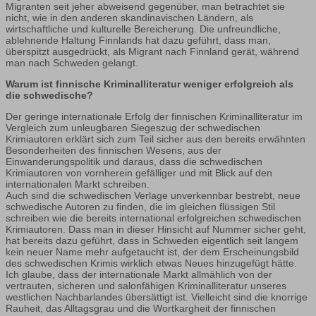
Migranten seit jeher abweisend gegenüber, man betrachtet sie
nicht, wie in den anderen skandinavischen Ländern, als
wirtschaftliche und kulturelle Bereicherung. Die unfreundliche,
ablehnende Haltung Finnlands hat dazu geführt, dass man,
überspitzt ausgedrückt, als Migrant nach Finnland gerät, während
man nach Schweden gelangt.
Warum ist finnische Kriminalliteratur weniger erfolgreich als
die schwedische?
Der geringe internationale Erfolg der finnischen Kriminalliteratur im
Vergleich zum unleugbaren Siegeszug der schwedischen
Krimiautoren erklärt sich zum Teil sicher aus den bereits erwähnten
Besonderheiten des finnischen Wesens, aus der
Einwanderungspolitik und daraus, dass die schwedischen
Krimiautoren von vornherein gefälliger und mit Blick auf den
internationalen Markt schreiben.
Auch sind die schwedischen Verlage unverkennbar bestrebt, neue
schwedische Autoren zu finden, die im gleichen flüssigen Stil
schreiben wie die bereits international erfolgreichen schwedischen
Krimiautoren. Dass man in dieser Hinsicht auf Nummer sicher geht,
hat bereits dazu geführt, dass in Schweden eigentlich seit langem
kein neuer Name mehr aufgetaucht ist, der dem Erscheinungsbild
des schwedischen Krimis wirklich etwas Neues hinzugefügt hätte.
Ich glaube, dass der internationale Markt allmählich von der
vertrauten, sicheren und salonfähigen Kriminalliteratur unseres
westlichen Nachbarlandes übersättigt ist. Vielleicht sind die knorrige
Rauheit, das Alltagsgrau und die Wortkargheit der finnischen