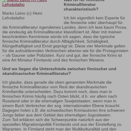
Kriminalliteratur
charakteristisch?
Marko Leino (c) Heini
Lehväslaiho
Ich bin eigentlich kein Experte für
die finnische oder überhaupt für
die Kriminalliteratur irgendeines Landes, denn ich lese kaum Prosa,
die eindeutig als Kriminalliteratur klassifiziert ist. Aber mit meinen
beschränkten Kenntnisse würde ich sagen, dass die typische
finnische Kriminalliteratur durch Alltäglichkeit, Schäbigkeit,
Klüngelhaftigkeit und Ernst geprägt ist. Diese vier Merkmale gelten
für die aufzuklärenden Verbrechen ebenso wie für die Protagonisten
– ob Gauner oder Polizisten. Kurz und gut, der finnische Krimi ist
eine Art Miniatur Finnlands und des finnischen Wesens.
Und wo liegen die Unterschiede zwischen finnischer und
skandinavischer Kriminalliteratur?
Ich glaube, dass gerade die oben genannten Merkmale die
finnische Kriminalliteratur vom Rest der skandinavischen
Krimifamilie unterscheiden. Dazu kommt noch, dass man in
finnischen Krimis häufig nach Osten blickt, d.h. vor allem nach
Russland oder in die ehemaligen Sowjetstaaten, wenn man in
einem Buch Verbrecher der sog. internationalen Ebene braucht.
Dagegen holen z.B. die schwedischen Krimiautoren ihre schweren
Jungs lieber aus dem Gebiet des ehemaligen Jugoslawien.
Zum Teil erklären sich die Schwerpunkte natürlich aus der
speziellen Migrationspolitik Finnlands und aus der Einstellung zu
Migranten. In Finnland steht man der Multikulturalität und den