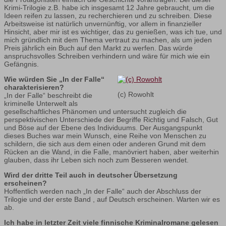
Krimi-Trilogie z.B. habe ich insgesamt 12 Jahre gebraucht, um die
Ideen reifen zu lassen, zu recherchieren und zu schreiben. Diese
Arbeitsweise ist natürlich unvernünftig, vor allem in finanzieller
Hinsicht, aber mir ist es wichtiger, das zu genießen, was ich tue, und
mich gründlich mit dem Thema vertraut zu machen, als um jeden
Preis jährlich ein Buch auf den Markt zu werfen. Das würde
anspruchsvolles Schreiben verhindern und wäre für mich wie ein
Gefängnis.
Wie würden Sie „In der Falle“
charakterisieren?
(c) Rowohlt
„In der Falle“ beschreibt die
kriminelle Unterwelt als
gesellschaftliches Phänomen und untersucht zugleich die
perspektivischen Unterschiede der Begriffe Richtig und Falsch, Gut
und Böse auf der Ebene des Individuums. Der Ausgangspunkt
dieses Buches war mein Wunsch, eine Reihe von Menschen zu
schildern, die sich aus dem einen oder anderen Grund mit dem
Rücken an die Wand, in die Falle, manövriert haben, aber weiterhin
glauben, dass ihr Leben sich noch zum Besseren wendet.
Wird der dritte Teil auch in deutscher Übersetzung
erscheinen?
Hoffentlich werden nach „In der Falle“ auch der Abschluss der
Trilogie und der erste Band , auf Deutsch erscheinen. Warten wir es
ab.
Ich habe in letzter Zeit viele finnische Kriminalromane gelesen