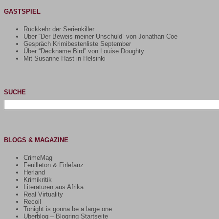
GASTSPIEL
Rückkehr der Serienkiller
Über “Der Beweis meiner Unschuld” von Jonathan Coe
Gespräch Krimibestenliste September
Über “Deckname Bird” von Louise Doughty
Mit Susanne Hast in Helsinki
SUCHE
Suchen
nach:
BLOGS & MAGAZINE
CrimeMag
Feuilleton & Firlefanz
Herland
Krimikritik
Literaturen aus Afrika
Real Virtuality
Recoil
Tonight is gonna be a large one
Uberblog – Blogring Startseite