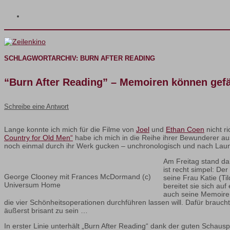
SCHLAGWORTARCHIV:
BURN AFTER READING
“Burn After Reading” – Memoiren können gef
Schreibe eine Antwort
Lange konnte ich mich für die Filme von
Joel
und
Ethan Coen
nicht r
Country for Old Men“
habe ich mich in die Reihe ihrer Bewunderer au
noch einmal durch ihr Werk gucken – unchronologisch und nach Lau
Am Freitag stand da
ist recht simpel: D
George Clooney mit Frances McDormand (c)
seine Frau Katie (Ti
Universum Home
bereitet sie sich au
auch seine Memoiren
die vier Schönheitsoperationen durchführen lassen will. Dafür brauc
äußerst brisant zu sein …
In erster Linie unterhält „Burn After Reading“ dank der guten Schausp