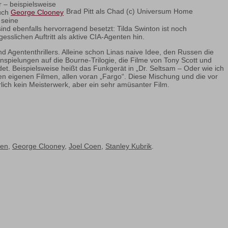
 – beispielsweise
Brad Pitt als Chad (c) Universum Home
Auch
George Clooney
 seine
ind ebenfalls hervorragend besetzt: Tilda Swinton ist noch
sslichen Auftritt als aktive CIA-Agenten hin.
 Agententhrillers. Alleine schon Linas naive Idee, den Russen die
nspielungen auf die Bourne-Trilogie, die Filme von Tony Scott und
et. Beispielsweise heißt das Funkgerät in „Dr. Seltsam – Oder wie ich
en eigenen Filmen, allen voran „Fargo“. Diese Mischung und die vor
rlich kein Meisterwerk, aber ein sehr amüsanter Film.
oen
,
George Clooney
,
Joel Coen
,
Stanley Kubrik
.