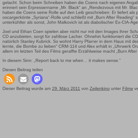
gelacht. Schon beim Schreiben haben die Coens nach eigenen Angaben
erinnert sein Erpressername „Mr. Black“ an „Rendezvous mit Mr. Black
haben die Coens seine Rolle auf den Leib geschrieben. Er liefert als
oscargerkönte „Syriana“-Rolle und schließt mit „Burn After Reading“ s
unterkühlter als sonst, John Malkovich ist als diabolischer Ex-CIA-A
Joel und Ethan Coen spielen aber nicht nur mit den Images ihrer Sch
CD anzubieten, sorgt für zahllose Lacher. Ohnehin funktioniert die 
natürlich Stanley Kubrick. So wohnt Harry Pfarrer in dem Haus mit de
lernte, die Bombe zu lieben“ CRM-114 und Alex erhält in „Uhrwerk O
allem im letzten Teil des Films geraffte Erzählweise macht „Burn Afte
In diesem Sinn: „Report back to me when… it makes sense.”
Diesen Beitrag teilen
Dieser Beitrag wurde am
29. März 2011
von
Zeilenkino
unter
Filme
ve