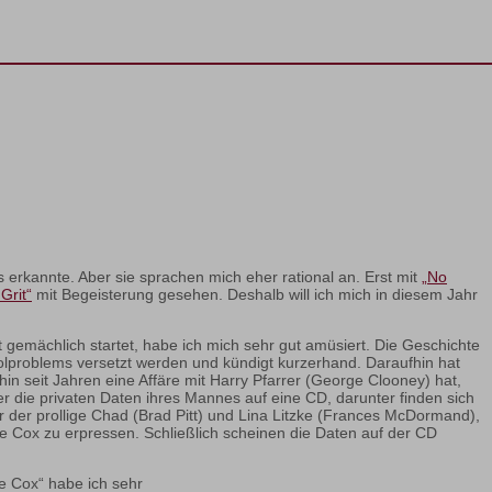
us erkannte. Aber sie sprachen mich eher rational an. Erst mit
„No
Grit“
mit Begeisterung gesehen. Deshalb will ich mich in diesem Jahr
gemächlich startet, habe ich mich sehr gut amüsiert. Die Geschichte
holproblems versetzt werden und kündigt kurzerhand. Daraufhin hat
hin seit Jahren eine Affäre mit Harry Pfarrer (George Clooney) hat,
her die privaten Daten ihres Mannes auf eine CD, darunter finden sich
r der prollige Chad (Brad Pitt) und Lina Litzke (Frances McDormand),
ne Cox zu erpressen. Schließlich scheinen die Daten auf der CD
ne Cox“ habe ich sehr