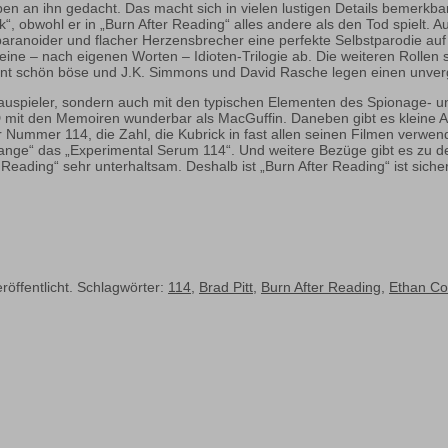
 an ihn gedacht. Das macht sich in vielen lustigen Details bemerkbar
“, obwohl er in „Burn After Reading“ alles andere als den Tod spielt. 
 paranoider und flacher Herzensbrecher eine perfekte Selbstparodie auf
eine – nach eigenen Worten – Idioten-Trilogie ab. Die weiteren Rollen s
gent schön böse und J.K. Simmons und David Rasche legen einen unverge
auspieler, sondern auch mit den typischen Elementen des Spionage- und
CD mit den Memoiren wunderbar als MacGuffin. Daneben gibt es kleine A
r Nummer 114, die Zahl, die Kubrick in fast allen seinen Filmen verwend
range“ das „Experimental Serum 114“. Und weitere Bezüge gibt es zu d
r Reading“ sehr unterhaltsam. Deshalb ist „Burn After Reading“ ist siche
röffentlicht. Schlagwörter:
114
,
Brad Pitt
,
Burn After Reading
,
Ethan C