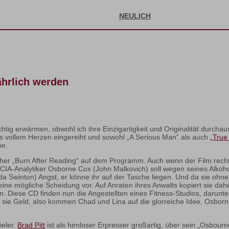
NEULICH
ährlich werden
ichtig erwärmen, obwohl ich ihre Einzigartigkeit und Originalität durcha
s vollem Herzen eingereiht und sowohl „A Serious Man“ als auch
„True 
ne.
her „Burn After Reading“ auf dem Programm. Auch wenn der Film recht 
er CIA-Analytiker Osborne Cox (John Malkovich) soll wegen seines Alko
lda Swinton) Angst, er könne ihr auf der Tasche liegen. Und da sie ohne
f eine mögliche Scheidung vor. Auf Anraten ihres Anwalts kopiert sie da
. Diese CD finden nun die Angestellten eines Fitness-Studios, darunte
ht sie Geld, also kommen Chad und Lina auf die glorreiche Idee, Osbor
ieler.
Brad Pitt
ist als hirnloser Erpresser großartig, über sein „Osbour