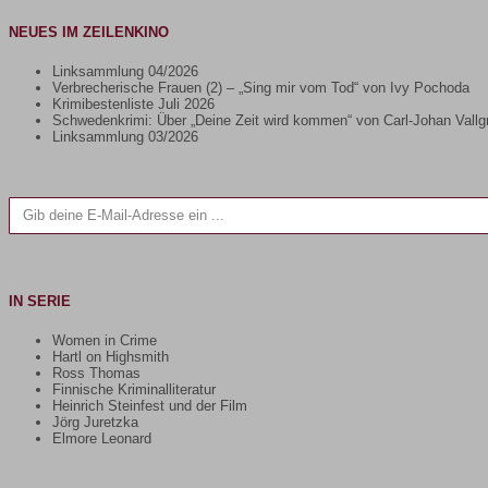
NEUES IM ZEILENKINO
Linksammlung 04/2026
Verbrecherische Frauen (2) – „Sing mir vom Tod“ von Ivy Pochoda
Krimibestenliste Juli 2026
Schwedenkrimi: Über „Deine Zeit wird kommen“ von Carl-Johan Vallg
Linksammlung 03/2026
Gib deine E-Mail-Adresse ein ...
IN SERIE
Women in Crime
Hartl on Highsmith
Ross Thomas
Finnische Kriminalliteratur
Heinrich Steinfest und der Film
Jörg Juretzka
Elmore Leonard