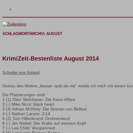
SCHLAGWORTARCHIV:
AUGUST
KrimiZeit-Bestenliste August 2014
Schreibe eine Antwort
Getreu des Mottos „besser spät als nie“ melde ich mich mit einem k
Die Platzierungen sind:
1 (1) Olen Steinhauer: Die Kairo-Affäre
2 (-) Mike Nicol: black heart
3 (4) Adrian McKinty: Die Sirenen von Belfast
4 (-) Nathan Larson: 2/14
5 (2) Tom Hillenbrand: Drohnenland
6 (-) Jim Nisbet: Der Krake auf meinem Kopf
7 (-) Lee Child: Wespennest
8 (6) Leonardo Padura: Ketzer