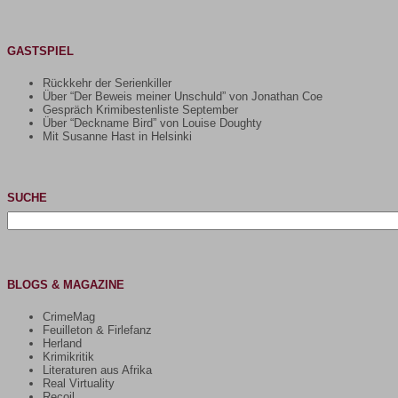
GASTSPIEL
Rückkehr der Serienkiller
Über “Der Beweis meiner Unschuld” von Jonathan Coe
Gespräch Krimibestenliste September
Über “Deckname Bird” von Louise Doughty
Mit Susanne Hast in Helsinki
SUCHE
Suchen
nach:
BLOGS & MAGAZINE
CrimeMag
Feuilleton & Firlefanz
Herland
Krimikritik
Literaturen aus Afrika
Real Virtuality
Recoil