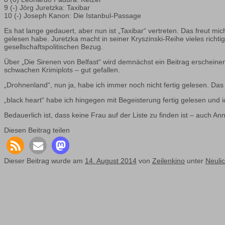
9 (-) Jörg Juretzka: Taxibar
10 (-) Joseph Kanon: Die Istanbul-Passage
Es hat lange gedauert, aber nun ist „Taxibar“ vertreten. Das freut mi
gelesen habe. Juretzka macht in seiner Kryszinski-Reihe vieles richti
gesellschaftspolitischen Bezug.
Über „Die Sirenen von Belfast“ wird demnächst ein Beitrag erscheine
schwachen Krimiplots – gut gefallen.
„Drohnenland“, nun ja, habe ich immer noch nicht fertig gelesen. Da
„black heart“ habe ich hingegen mit Begeisterung fertig gelesen und 
Bedauerlich ist, dass keine Frau auf der Liste zu finden ist – auch A
Diesen Beitrag teilen
Dieser Beitrag wurde am
14. August 2014
von
Zeilenkino
unter
Neulic