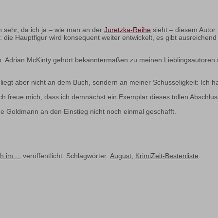
ch sehr, da ich ja – wie man an der
Juretzka-Reihe
sieht – diesem Autor
g: die Hauptfigur wird konsequent weiter entwickelt, es gibt ausreiche
n. Adrian McKinty gehört bekanntermaßen zu meinen Lieblingsautoren u
s liegt aber nicht an dem Buch, sondern an meiner Schusseligkeit: Ich 
ich freue mich, dass ich demnächst ein Exemplar dieses tollen Abschlus
nne Goldmann an den Einstieg nicht noch einmal geschafft.
h im ...
veröffentlicht. Schlagwörter:
August
,
KrimiZeit-Bestenliste
.