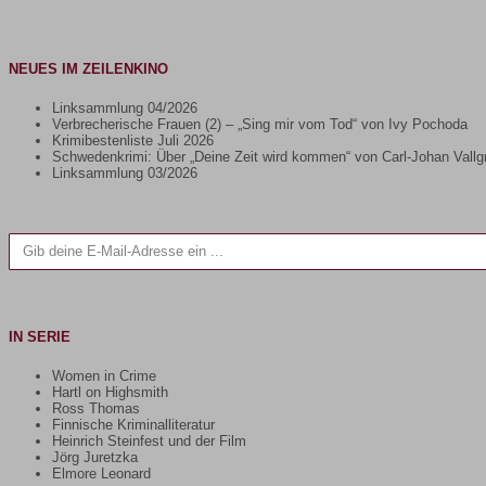
NEUES IM ZEILENKINO
Linksammlung 04/2026
Verbrecherische Frauen (2) – „Sing mir vom Tod“ von Ivy Pochoda
Krimibestenliste Juli 2026
Schwedenkrimi: Über „Deine Zeit wird kommen“ von Carl-Johan Vallg
Linksammlung 03/2026
Gib deine E-Mail-Adresse ein ...
IN SERIE
Women in Crime
Hartl on Highsmith
Ross Thomas
Finnische Kriminalliteratur
Heinrich Steinfest und der Film
Jörg Juretzka
Elmore Leonard