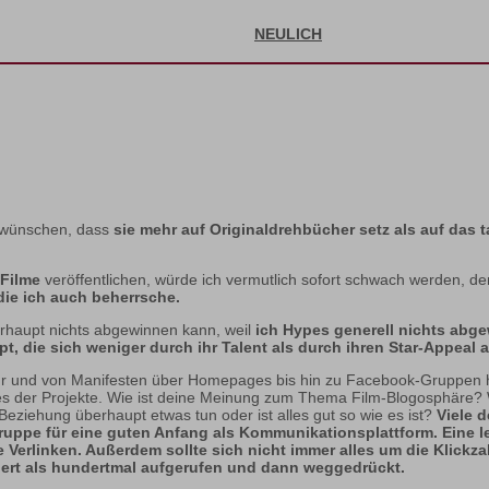
NEULICH
l wünschen, dass
sie mehr auf Originaldrehbücher setz als auf das
 Filme
veröffentlichen, würde ich vermutlich sofort schwach werden, d
 die ich auch beherrsche.
erhaupt nichts abgewinnen kann, weil
ich Hypes generell nichts abg
, die sich weniger durch ihr Talent als durch ihren Star-Appeal 
Jahr und von Manifesten über Homepages bis hin zu Facebook-Gruppen h
eines der Projekte. Wie ist deine Meinung zum Thema Film-Blogosphäre?
eziehung überhaupt etwas tun oder ist alles gut so wie es ist?
Viele d
Gruppe für eine guten Anfang als Kommunikationsplattform. Eine 
rlinken. Außerdem sollte sich nicht immer alles um die Klickzahl
iert als hundertmal aufgerufen und dann weggedrückt.