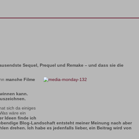
 tausendste Sequel, Prequel und Remake – und dass sie die
enn
manche Filme
ewinnen kann.
auszeichnen.
at sich da einiges
 Was wäre ein
er Ideen finde ich
lebendige Blog-Landschaft entsteht meiner Meinung nach aber
en drehen. Ich habe es jedenfalls lieber, ein Beitrag wird von