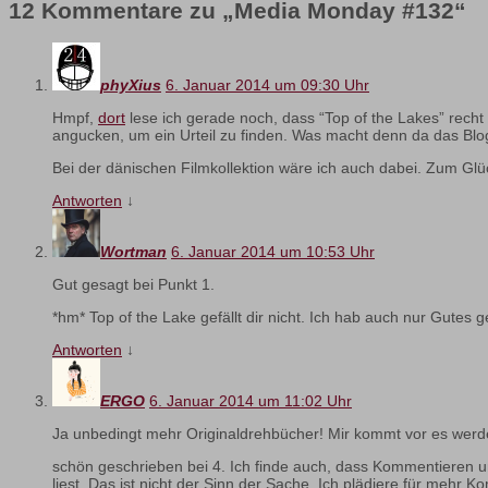
12 Kommentare zu „
Media Monday #132
“
phyXius
6. Januar 2014 um 09:30 Uhr
Hmpf,
dort
lese ich gerade noch, dass “Top of the Lakes” recht
angucken, um ein Urteil zu finden. Was macht denn da das Blo
Bei der dänischen Filmkollektion wäre ich auch dabei. Zum Glü
Antworten
↓
Wortman
6. Januar 2014 um 10:53 Uhr
Gut gesagt bei Punkt 1.
*hm* Top of the Lake gefällt dir nicht. Ich hab auch nur Gute
Antworten
↓
ERGO
6. Januar 2014 um 11:02 Uhr
Ja unbedingt mehr Originaldrehbücher! Mir kommt vor es werd
schön geschrieben bei 4. Ich finde auch, dass Kommentieren un
liest. Das ist nicht der Sinn der Sache. Ich plädiere für mehr 