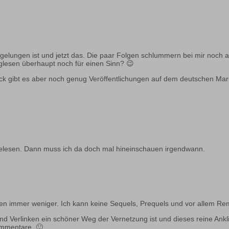
 gelungen ist und jetzt das. Die paar Folgen schlummern bei mir noch a
glesen überhaupt noch für einen Sinn? 😉
ck gibt es aber noch genug Veröffentlichungen auf dem deutschen Mark
s gelesen. Dann muss ich da doch mal hineinschauen irgendwann.
en immer weniger. Ich kann keine Sequels, Prequels und vor allem R
d Verlinken ein schöner Weg der Vernetzung ist und dieses reine Anklic
Kommentare. 🙂