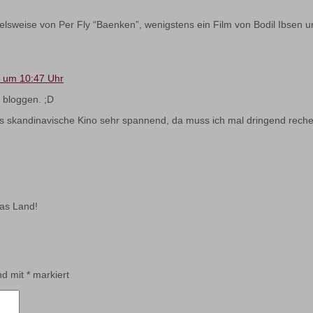
elsweise von Per Fly “Baenken”, wenigstens ein Film von Bodil Ibsen u
4 um 10:47 Uhr
s bloggen. ;D
das skandinavische Kino sehr spannend, da muss ich mal dringend recher
das Land!
ind mit
*
markiert