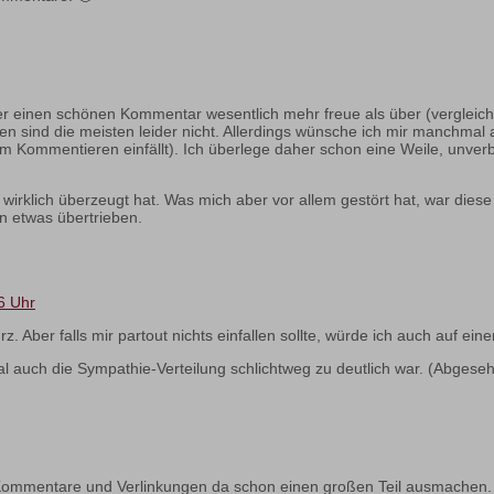
r einen schönen Kommentar wesentlich mehr freue als über (vergleich
 sind die meisten leider nicht. Allerdings wünsche ich mir manchmal a
m Kommentieren einfällt). Ich überlege daher schon eine Weile, unverbi
cht wirklich überzeugt hat. Was mich aber vor allem gestört hat, war d
n etwas übertrieben.
6 Uhr
. Aber falls mir partout nichts einfallen sollte, würde ich auch auf einen
mal auch die Sympathie-Verteilung schlichtweg zu deutlich war. (Abgeseh
mmentare und Verlinkungen da schon einen großen Teil ausmachen. Sind