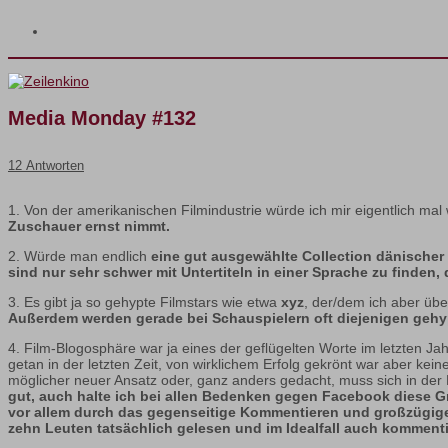
Media Monday #132
12 Antworten
1. Von der amerikanischen Filmindustrie würde ich mir eigentlich ma
Zuschauer ernst nimmt.
2. Würde man endlich
eine gut ausgewählte Collection dänischer
sind nur sehr schwer mit Untertiteln in einer Sprache zu finden,
3. Es gibt ja so gehypte Filmstars wie etwa
xyz
, der/dem ich aber üb
Außerdem werden gerade bei Schauspielern oft diejenigen gehypt
4. Film-Blogosphäre war ja eines der geflügelten Worte im letzten 
getan in der letzten Zeit, von wirklichem Erfolg gekrönt war aber k
möglicher neuer Ansatz oder, ganz anders gedacht, muss sich in der B
gut, auch halte ich bei allen Bedenken gegen Facebook diese 
vor allem durch das gegenseitige Kommentieren und großzügige Ve
zehn Leuten tatsächlich gelesen und im Idealfall auch komment