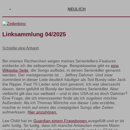
NEULICH
Linksammlung 04/2025
Schreibe eine Antwort
Bei meinen Recherchen wegen meines Serienkillers-Features
entdecke ich die seltsamsten Dinge. Beispielsweise gibt es
eine
Wikipdia-Seite
, die Songs auflistet, in denen Serienkiller genannt
werden. Der meistgenannte ist … Jeffrey Dahmer. Und zwar
zumindest in dieser Liste deutlich häufiger als Ted Bundy oder Jack
the Ripper. Fast 70 Lieder sind dort genannt. Ich war überrascht
davon, denn gefühlt ist Bundy der berühmtere Serienkiller. Aber
vielleicht gilt das nur weltweit – und in den USA ist es doch Dahmer?
Eine Frage, die ich interessanter finde als ich zugeben möchte.
Außerdem: Als ich Thomas Wörtche von dieser Liste erzählte,
machte er mich auf einen der creepigsten Songs aller Zeiten
aufmerksam.
Hier anzuhören.
Lee Child hat im
Guardian einem Fragebogen
ausgefüllt und er ist
sehr lustig. So lustig, dass ich manche Antworten meinem Mann
vorgelesen habe, der noch nicht einmal weiß, wer Lee Child ist.