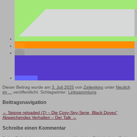
Dieser Beitrag wurde am
3. Juli 2025
von
Zeilenkino
unter
Neulich
im ...
veröffentlicht. Schlagwörter:
Linksammlung
.
Beitragsnavigation
←
Spione reloaded (2) – Die Cosy-Spy-Serie „Black Doves“
Abweichendes Verhalten – Der Talk
→
Schreibe einen Kommentar