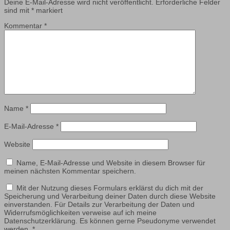
Deine E-Mail-Adresse wird nicht veröffentlicht.
Erforderliche Felder
sind mit
*
markiert
Kommentar
*
Name
*
E-Mail-Adresse
*
Website
Name, E-Mail-Adresse und Website in diesem Browser für
meinen nächsten Kommentar speichern.
Mit der Nutzung dieses Formulars erklärst du dich mit der
Speicherung und Verarbeitung deiner Daten durch diese Website
einverstanden. Für Details zur Verarbeitung der Daten und
Widerrufsmöglichkeiten verweise auf ich meine
Datenschutzerklärung. Es können gerne Pseudonyme verwendet
werden.
*