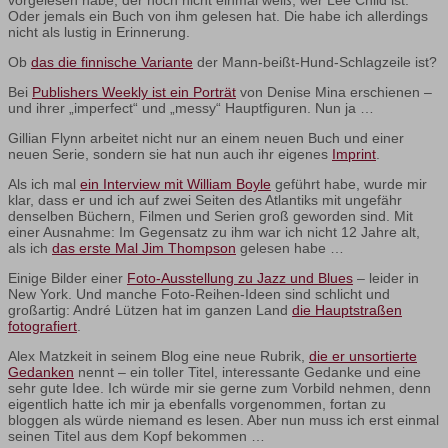
Oder jemals ein Buch von ihm gelesen hat. Die habe ich allerdings
nicht als lustig in Erinnerung.
Ob
das die finnische Variante
der Mann-beißt-Hund-Schlagzeile ist?
Bei
Publishers Weekly ist ein Porträt
von Denise Mina erschienen –
und ihrer „imperfect“ und „messy“ Hauptfiguren. Nun ja …
Gillian Flynn arbeitet nicht nur an einem neuen Buch und einer
neuen Serie, sondern sie hat nun auch ihr eigenes
Imprint
.
Als ich mal
ein Interview mit William Boyle
geführt habe, wurde mir
klar, dass er und ich auf zwei Seiten des Atlantiks mit ungefähr
denselben Büchern, Filmen und Serien groß geworden sind. Mit
einer Ausnahme: Im Gegensatz zu ihm war ich nicht 12 Jahre alt,
als ich
das erste Mal Jim Thompson
gelesen habe …
Einige Bilder einer
Foto-Ausstellung zu Jazz und Blues
– leider in
New York. Und manche Foto-Reihen-Ideen sind schlicht und
großartig: André Lützen hat im ganzen Land
die Hauptstraßen
fotografiert
.
Alex Matzkeit in seinem Blog eine neue Rubrik,
die er unsortierte
Gedanken
nennt – ein toller Titel, interessante Gedanke und eine
sehr gute Idee. Ich würde mir sie gerne zum Vorbild nehmen, denn
eigentlich hatte ich mir ja ebenfalls vorgenommen, fortan zu
bloggen als würde niemand es lesen. Aber nun muss ich erst einmal
seinen Titel aus dem Kopf bekommen …