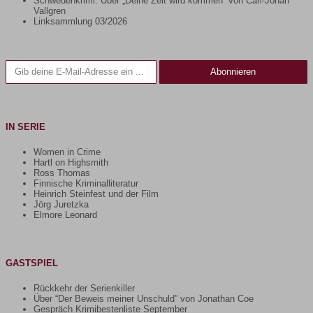
Schwedenkrimi: Über „Deine Zeit wird kommen“ von Carl-Johan
Vallgren
Linksammlung 03/2026
Gib deine E-Mail-Adresse ein ...
Abonnieren
IN SERIE
Women in Crime
Hartl on Highsmith
Ross Thomas
Finnische Kriminalliteratur
Heinrich Steinfest und der Film
Jörg Juretzka
Elmore Leonard
GASTSPIEL
Rückkehr der Serienkiller
Über “Der Beweis meiner Unschuld” von Jonathan Coe
Gespräch Krimibestenliste September