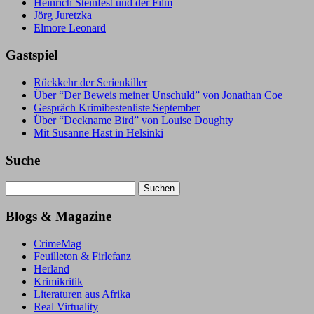
Heinrich Steinfest und der Film
Jörg Juretzka
Elmore Leonard
Gastspiel
Rückkehr der Serienkiller
Über “Der Beweis meiner Unschuld” von Jonathan Coe
Gespräch Krimibestenliste September
Über “Deckname Bird” von Louise Doughty
Mit Susanne Hast in Helsinki
Suche
Suchen
nach:
Blogs & Magazine
CrimeMag
Feuilleton & Firlefanz
Herland
Krimikritik
Literaturen aus Afrika
Real Virtuality