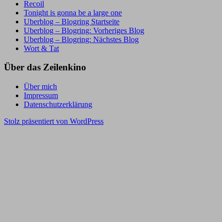
Recoil
Tonight is gonna be a large one
Uberblog – Blogring Startseite
Uberblog – Blogring: Vorheriges Blog
Uberblog – Blogring: Nächstes Blog
Wort & Tat
Über das Zeilenkino
Über mich
Impressum
Datenschutzerklärung
Stolz präsentiert von WordPress