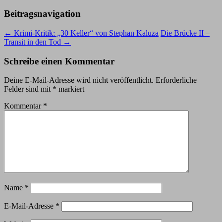
Beitragsnavigation
←
Krimi-Kritik: „30 Keller“ von Stephan Kaluza
Die Brücke II –
Transit in den Tod
→
Schreibe einen Kommentar
Deine E-Mail-Adresse wird nicht veröffentlicht.
Erforderliche
Felder sind mit
*
markiert
Kommentar
*
Name
*
E-Mail-Adresse
*