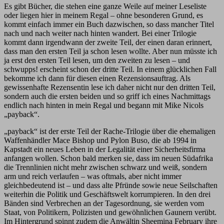
Es gibt Bücher, die stehen eine ganze Weile auf meiner Leseliste
oder liegen hier in meinem Regal – ohne besonderen Grund, es
kommt einfach immer ein Buch dazwischen, so dass mancher Titel
nach und nach weiter nach hinten wandert. Bei einer Trilogie
kommt dann irgendwann der zweite Teil, der einen daran erinnert,
dass man den ersten Teil ja schon lesen wollte. Aber nun müsste ich
ja erst den ersten Teil lesen, um den zweiten zu lesen – und
schwupps! erscheint schon der dritte Teil. In einem glücklichen Fall
bekomme ich dann für diesen einen Rezensionsauftrag. Als
gewissenhafte Rezensentin lese ich daher nicht nur den dritten Teil,
sondern auch die ersten beiden und so griff ich eines Nachmittags
endlich nach hinten in mein Regal und begann mit Mike Nicols
„payback“.
„payback“ ist der erste Teil der Rache-Trilogie über die ehemaligen
Waffenhändler Mace Bishop und Pylon Buso, die ab 1994 in
Kapstadt ein neues Leben in der Legalität einer Sicherheitsfirma
anfangen wollen. Schon bald merken sie, dass im neuen Südafrika
die Trennlinien nicht mehr zwischen schwarz und weiß, sondern
arm und reich verlaufen – was oftmals, aber nicht immer
gleichbedeutend ist – und dass alte Pfründe sowie neue Seilschaften
weiterhin die Politik und Geschäftswelt korrumpieren. In den drei
Bänden sind Verbrechen an der Tagesordnung, sie werden vom
Staat, von Politikern, Polizisten und gewöhnlichen Gaunern verübt.
Im Hintergrund spinnt zudem die Anwältin Sheemina February ihre