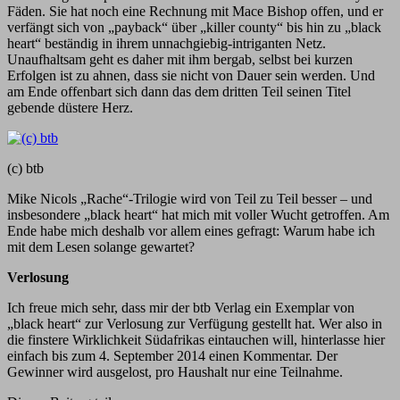
Fäden. Sie hat noch eine Rechnung mit Mace Bishop offen, und er
verfängt sich von „payback“ über „killer county“ bis hin zu „black
heart“ beständig in ihrem unnachgiebig-intriganten Netz.
Unaufhaltsam geht es daher mit ihm bergab, selbst bei kurzen
Erfolgen ist zu ahnen, dass sie nicht von Dauer sein werden. Und
am Ende offenbart sich dann das dem dritten Teil seinen Titel
gebende düstere Herz.
(c) btb
Mike Nicols „Rache“-Trilogie wird von Teil zu Teil besser – und
insbesondere „black heart“ hat mich mit voller Wucht getroffen. Am
Ende habe mich deshalb vor allem eines gefragt: Warum habe ich
mit dem Lesen solange gewartet?
Verlosung
Ich freue mich sehr, dass mir der btb Verlag ein Exemplar von
„black heart“ zur Verlosung zur Verfügung gestellt hat. Wer also in
die finstere Wirklichkeit Südafrikas eintauchen will, hinterlasse hier
einfach bis zum 4. September 2014 einen Kommentar. Der
Gewinner wird ausgelost, pro Haushalt nur eine Teilnahme.