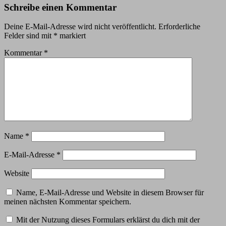
Schreibe einen Kommentar
Deine E-Mail-Adresse wird nicht veröffentlicht.
Erforderliche
Felder sind mit
*
markiert
Kommentar
*
Name
*
E-Mail-Adresse
*
Website
Name, E-Mail-Adresse und Website in diesem Browser für
meinen nächsten Kommentar speichern.
Mit der Nutzung dieses Formulars erklärst du dich mit der