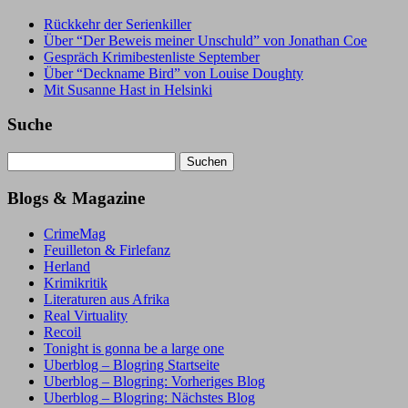
Rückkehr der Serienkiller
Über “Der Beweis meiner Unschuld” von Jonathan Coe
Gespräch Krimibestenliste September
Über “Deckname Bird” von Louise Doughty
Mit Susanne Hast in Helsinki
Suche
Suchen
nach:
Blogs & Magazine
CrimeMag
Feuilleton & Firlefanz
Herland
Krimikritik
Literaturen aus Afrika
Real Virtuality
Recoil
Tonight is gonna be a large one
Uberblog – Blogring Startseite
Uberblog – Blogring: Vorheriges Blog
Uberblog – Blogring: Nächstes Blog