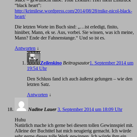
“black heart”:
http://krimilese.wordpress.com/2014/08/28/mike-nicol-black-
heart/
Die letzten Worte im Buch sind: „…ist erledigt, finito,
hinüber, Mann, ek se. Aus, vorbei. Sie wissen, was ich meine,
Mann? Ende der Fahnenstange.“ Und so ist es.
Antworten
↓
Zeilenkino
Beitragsautor
1. September 2014 um
19:54 Uhr
Den Schluss fand ich auch äußerst gelungen – wie den
letzten Satz.
Antworten
↓
Nadine Lauer
3. September 2014 um 18:09 Uhr
Huhu
Natürlich mache ich gerne bei diesem tollen Gewinnspiel mit.
Alleine der Buchtitel hat mich neugierig gemacht. Ich würde
sehr gerne dieses tolle Werk gewinnen. Ich würde ihm ein