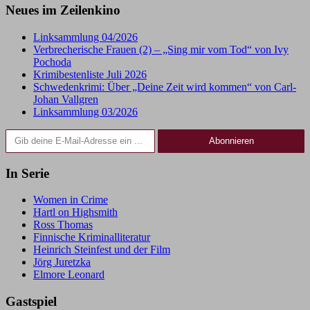
Neues im Zeilenkino
Linksammlung 04/2026
Verbrecherische Frauen (2) – „Sing mir vom Tod“ von Ivy
Pochoda
Krimibestenliste Juli 2026
Schwedenkrimi: Über „Deine Zeit wird kommen“ von Carl-
Johan Vallgren
Linksammlung 03/2026
Gib deine E-Mail-Adresse ein ...
Abonnieren
In Serie
Women in Crime
Hartl on Highsmith
Ross Thomas
Finnische Kriminalliteratur
Heinrich Steinfest und der Film
Jörg Juretzka
Elmore Leonard
Gastspiel