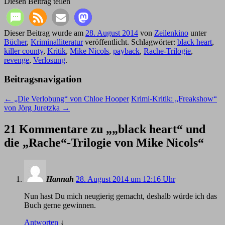
Diesen Beitrag teilen
Dieser Beitrag wurde am
28. August 2014
von
Zeilenkino
unter
Bücher
,
Kriminalliteratur
veröffentlicht. Schlagwörter:
black heart
,
killer county
,
Kritik
,
Mike Nicols
,
payback
,
Rache-Trilogie
,
revenge
,
Verlosung
.
Beitragsnavigation
←
„Die Verlobung“ von Chloe Hooper
Krimi-Kritik: „Freakshow“
von Jörg Juretzka
→
21 Kommentare zu „
„black heart“ und
die „Rache“-Trilogie von Mike Nicols
“
Hannah
28. August 2014 um 12:16 Uhr
Nun hast Du mich neugierig gemacht, deshalb würde ich das
Buch gerne gewinnen.
Antworten
↓