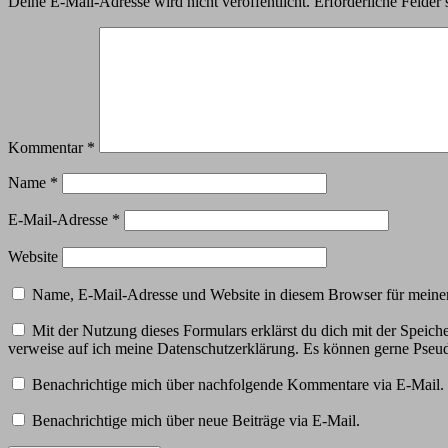
Deine E-Mail-Adresse wird nicht veröffentlicht.
Erforderliche Felder 
Kommentar
*
Name
*
E-Mail-Adresse
*
Website
Name, E-Mail-Adresse und Website in diesem Browser für meine
Mit der Nutzung dieses Formulars erklärst du dich mit der Speic
verweise auf ich meine Datenschutzerklärung. Es können gerne Ps
Benachrichtige mich über nachfolgende Kommentare via E-Mail.
Benachrichtige mich über neue Beiträge via E-Mail.