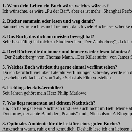
1. Wenn dein Leben ein Buch wäre, welches wäre es?
Ich wünschte, es wäre „Pu der Bär“, aber es ist mehr „Shanghai Perf
2. Bücher sammeln oder lesen und weg damit?
Sammeln würde ich es nicht nennen, da ich viele Bücher verschenk
3. Das Buch, das dich am meisten bewegt hat?
Sehr beschäftigt hat mich zu Studienzeiten „Der Zauberberg“, da ich e
4. Drei Bücher, die du immer und immer wieder lesen könntest?
„Der Zauberberg“ von Thomas Mann, „Der Killer stirbt“ von James S
5. Welches Buch würdest du gerne einmal verfilmt sehen?
Da ich beruflich viel über Literaturverfilmungen schreibe, werde ich 
geschehen einfach so“ von Taiye Selasi als Film vorstellen.
6. Lieblingsdetektiv/-ermittler?
Seit Jahren gehört mein Herz Philip Marlowe.
7. Was liegt momentan auf deinem Nachttisch?
Ha, ich habe gar kein Nachtisch und lese auch nicht im Bett. Meine 
Doctorow, der achte Band der „Peanuts“ und „Nichsolson: A Biograp
8. Optimales Ambiente für die Lektüre eines guten Buches?
Angenehm warm, ruhig und gemütlich. Deshalb lese ich am liebsten 