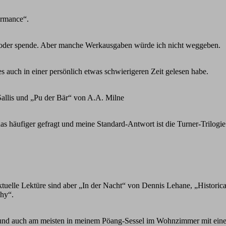
ormance“.
e oder spende. Aber manche Werkausgaben würde ich nicht weggeben.
s auch in einer persönlich etwas schwierigeren Zeit gelesen habe.
allis und „Pu der Bär“ von A.A. Milne
das häufiger gefragt und meine Standard-Antwort ist die Turner-Trilogi
aktuelle Lektüre sind aber „In der Nacht“ von Dennis Lehane, „Histori
hy“.
und auch am meisten in meinem Pöang-Sessel im Wohnzimmer mit einer 