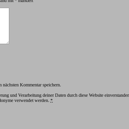
sind mit
*
markiert
n nächsten Kommentar speichern.
herung und Verarbeitung deiner Daten durch diese Website einverstande
eudonyme verwendet werden.
*