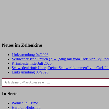
Neues im Zeilenkino
Linksammlung 04/2026
Verbrecherische Frauen (2) – „Sing mir vom Tod“ von Ivy Po
Krimibestenliste Juli 2026
Schwedenkrimi: Über „Deine Zeit wird kommen“ von Carl-Joh
Linksammlung 03/2026
Gib deine E-Mail-Adresse ein ...
In Serie
Women in Crime
Hartl on Highsmith