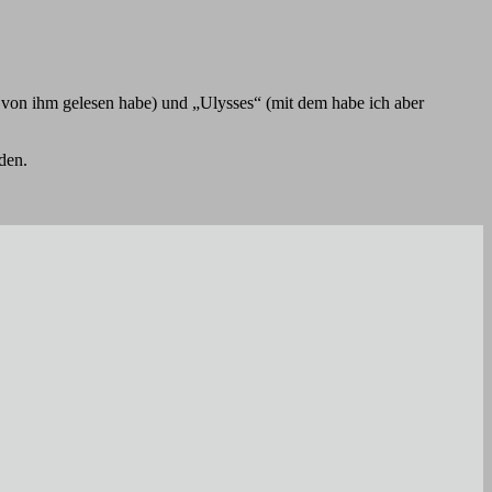
 von ihm gelesen habe) und „Ulysses“ (mit dem habe ich aber
den.