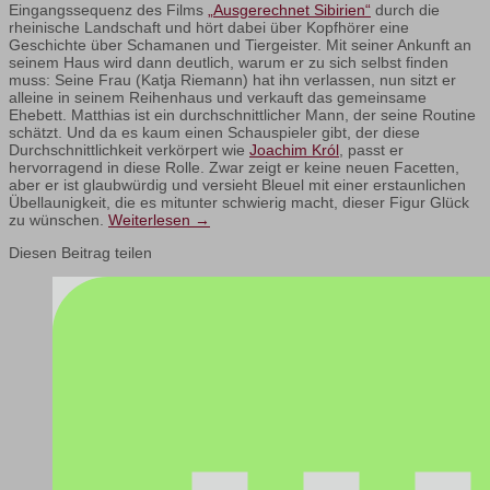
Eingangssequenz des Films
„Ausgerechnet Sibirien“
durch die
rheinische Landschaft und hört dabei über Kopfhörer eine
Geschichte über Schamanen und Tiergeister. Mit seiner Ankunft an
seinem Haus wird dann deutlich, warum er zu sich selbst finden
muss: Seine Frau (Katja Riemann) hat ihn verlassen, nun sitzt er
alleine in seinem Reihenhaus und verkauft das gemeinsame
Ehebett. Matthias ist ein durchschnittlicher Mann, der seine Routine
schätzt. Und da es kaum einen Schauspieler gibt, der diese
Durchschnittlichkeit verkörpert wie
Joachim Król
, passt er
hervorragend in diese Rolle. Zwar zeigt er keine neuen Facetten,
aber er ist glaubwürdig und versieht Bleuel mit einer erstaunlichen
Übellaunigkeit, die es mitunter schwierig macht, dieser Figur Glück
zu wünschen.
Weiterlesen
→
Diesen Beitrag teilen