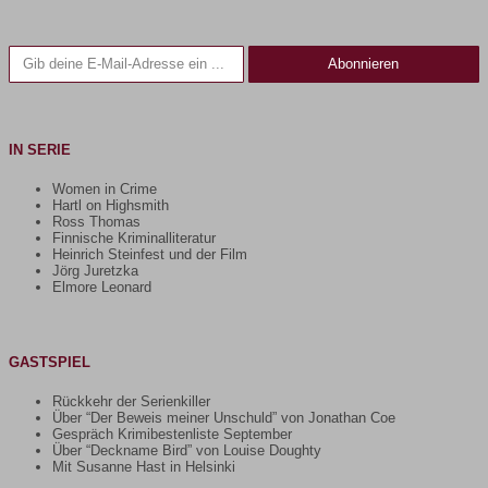
Gib deine E-Mail-Adresse ein ...
Abonnieren
IN SERIE
Women in Crime
Hartl on Highsmith
Ross Thomas
Finnische Kriminalliteratur
Heinrich Steinfest und der Film
Jörg Juretzka
Elmore Leonard
GASTSPIEL
Rückkehr der Serienkiller
Über “Der Beweis meiner Unschuld” von Jonathan Coe
Gespräch Krimibestenliste September
Über “Deckname Bird” von Louise Doughty
Mit Susanne Hast in Helsinki