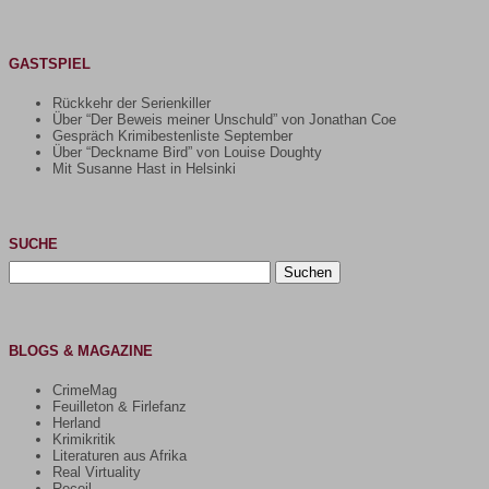
GASTSPIEL
Rückkehr der Serienkiller
Über “Der Beweis meiner Unschuld” von Jonathan Coe
Gespräch Krimibestenliste September
Über “Deckname Bird” von Louise Doughty
Mit Susanne Hast in Helsinki
SUCHE
Suchen
nach:
BLOGS & MAGAZINE
CrimeMag
Feuilleton & Firlefanz
Herland
Krimikritik
Literaturen aus Afrika
Real Virtuality
Recoil