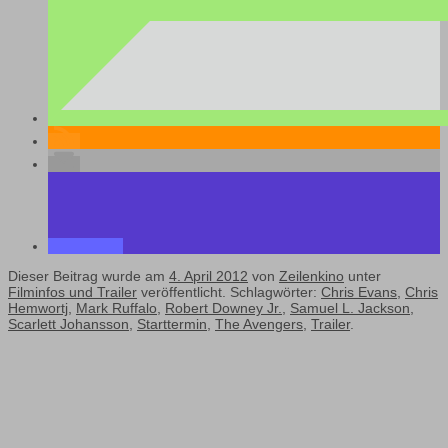
Dieser Beitrag wurde am
4. April 2012
von
Zeilenkino
unter
Filminfos und Trailer
veröffentlicht. Schlagwörter:
Chris Evans
,
Chris
Hemwortj
,
Mark Ruffalo
,
Robert Downey Jr.
,
Samuel L. Jackson
,
Scarlett Johansson
,
Starttermin
,
The Avengers
,
Trailer
.