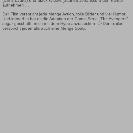
(Chris Evans) und Black Widow (Scarlett Johansson) den Kampf
aufnehmen …
Der Film verspricht jede Menge Action, tolle Bilder und viel Humor.
Und immerhin hat es die Adaption der Comic-Serie „The Avengers“
sogar geschafft, mich mit dem Hype anzustecken. 🙂 Der Trailer
verspricht jedenfalls auch eine Menge Spaß: