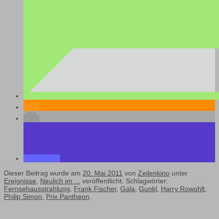
Dieser Beitrag wurde am
20. Mai 2011
von
Zeilenkino
unter
Ereignisse
,
Neulich im ...
veröffentlicht. Schlagwörter:
Fernsehausstrahlung
,
Frank Fischer
,
Gala
,
Gunkl
,
Harry Rowohlt
,
Philip Simon
,
Prix Pantheon
.