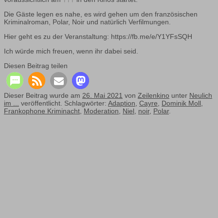
Die Gäste legen es nahe, es wird gehen um den französischen
Kriminalroman, Polar, Noir und natürlich Verfilmungen.
Hier geht es zu der Veranstaltung: https://fb.me/e/Y1YFsSQH
Ich würde mich freuen, wenn ihr dabei seid.
Diesen Beitrag teilen
Dieser Beitrag wurde am
26. Mai 2021
von
Zeilenkino
unter
Neulich
im ...
veröffentlicht. Schlagwörter:
Adaption
,
Cayre
,
Dominik Moll
,
Frankophone Kriminacht
,
Moderation
,
Niel
,
noir
,
Polar
.