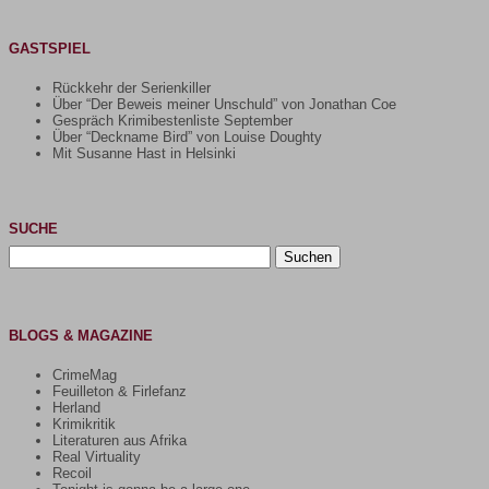
GASTSPIEL
Rückkehr der Serienkiller
Über “Der Beweis meiner Unschuld” von Jonathan Coe
Gespräch Krimibestenliste September
Über “Deckname Bird” von Louise Doughty
Mit Susanne Hast in Helsinki
SUCHE
Suchen
nach:
BLOGS & MAGAZINE
CrimeMag
Feuilleton & Firlefanz
Herland
Krimikritik
Literaturen aus Afrika
Real Virtuality
Recoil