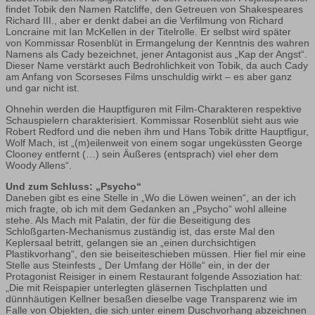
findet Tobik den Namen Ratcliffe, den Getreuen von Shakespeares
Richard III., aber er denkt dabei an die Verfilmung von Richard
Loncraine mit Ian McKellen in der Titelrolle. Er selbst wird später
von Kommissar Rosenblüt in Ermangelung der Kenntnis des wahren
Namens als Cady bezeichnet, jener Antagonist aus „Kap der Angst“.
Dieser Name verstärkt auch Bedrohlichkeit von Tobik, da auch Cady
am Anfang von Scorseses Films unschuldig wirkt – es aber ganz
und gar nicht ist.
Ohnehin werden die Hauptfiguren mit Film-Charakteren respektive
Schauspielern charakterisiert. Kommissar Rosenblüt sieht aus wie
Robert Redford und die neben ihm und Hans Tobik dritte Hauptfigur,
Wolf Mach, ist „(m)eilenweit von einem sogar ungeküssten George
Clooney entfernt (…) sein Äußeres (entsprach) viel eher dem
Woody Allens“.
Und zum Schluss: „Psycho“
Daneben gibt es eine Stelle in „Wo die Löwen weinen“, an der ich
mich fragte, ob ich mit dem Gedanken an „Psycho“ wohl alleine
stehe. Als Mach mit Palatin, der für die Beseitigung des
Schloßgarten-Mechanismus zuständig ist, das erste Mal den
Keplersaal betritt, gelangen sie an „einen durchsichtigen
Plastikvorhang“, den sie beiseiteschieben müssen. Hier fiel mir eine
Stelle aus Steinfests „ Der Umfang der Hölle“ ein, in der der
Protagonist Reisiger in einem Restaurant folgende Assoziation hat:
„Die mit Reispapier unterlegten gläsernen Tischplatten und
dünnhäutigen Kellner besaßen dieselbe vage Transparenz wie im
Falle von Objekten, die sich unter einem Duschvorhang abzeichnen