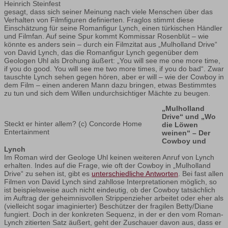
Heinrich Steinfest
gesagt, dass sich seiner Meinung nach viele Menschen über das
Verhalten von Filmfiguren definierten. Fraglos stimmt diese
Einschätzung für seine Romanfigur Lynch, einen türkischen Händler
und Filmfan. Auf seine Spur kommt Kommissar Rosenblüt – wie
könnte es anders sein – durch ein Filmzitat aus „Mulholland Drive“
von David Lynch, das die Romanfigur Lynch gegenüber dem
Geologen Uhl als Drohung äußert: „You will see me one more time,
if you do good. You will see me two more times, if you do bad“. Zwar
tauschte Lynch sehen gegen hören, aber er will – wie der Cowboy in
dem Film – einen anderen Mann dazu bringen, etwas Bestimmtes
zu tun und sich dem Willen undurchsichtiger Mächte zu beugen.
„Mulholland
Drive“ und „Wo
Steckt er hinter allem? (c) Concorde Home
die Löwen
Entertainment
weinen“ – Der
Cowboy und
Lynch
Im Roman wird der Geologe Uhl keinen weiteren Anruf von Lynch
erhalten. Indes auf die Frage, wie oft der Cowboy in „Mulholland
Drive“ zu sehen ist, gibt es
unterschiedliche Antworten
. Bei fast allen
Filmen von David Lynch sind zahllose Interpretationen möglich, so
ist beispielsweise auch nicht eindeutig, ob der Cowboy tatsächlich
im Auftrag der geheimnisvollen Strippenzieher arbeitet oder eher als
(vielleicht sogar imaginierter) Beschützer der fragilen Betty/Diane
fungiert. Doch in der konkreten Sequenz, in der er den vom Roman-
Lynch zitierten Satz äußert, geht der Zuschauer davon aus, dass er