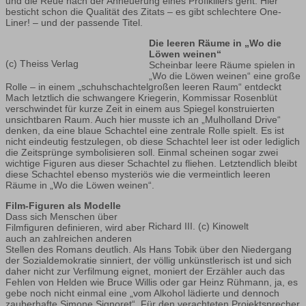
und die Reue nach der Anheuerung eines Profikillers geht. Hier
besticht schon die Qualität des Zitats – es gibt schlechtere One-
Liner! – und der passende Titel.
Die leeren Räume in „Wo die
Löwen weinen“
(c) Theiss Verlag
Scheinbar leere Räume spielen in
„Wo die Löwen weinen“ eine große
Rolle – in einem „schuhschachtelgroßen leeren Raum“ entdeckt
Mach letztlich die schwangere Kriegerin, Kommissar Rosenblüt
verschwindet für kurze Zeit in einem aus Spiegel konstruierten
unsichtbaren Raum. Auch hier musste ich an „Mulholland Drive“
denken, da eine blaue Schachtel eine zentrale Rolle spielt. Es ist
nicht eindeutig festzulegen, ob diese Schachtel leer ist oder lediglich
die Zeitsprünge symbolisieren soll. Einmal scheinen sogar zwei
wichtige Figuren aus dieser Schachtel zu fliehen. Letztendlich bleibt
diese Schachtel ebenso mysteriös wie die vermeintlich leeren
Räume in „Wo die Löwen weinen“.
Film-Figuren als Modelle
Dass sich Menschen über
Richard III. (c) Kinowelt
Filmfiguren definieren, wird aber
auch an zahlreichen anderen
Stellen des Romans deutlich. Als Hans Tobik über den Niedergang
der Sozialdemokratie sinniert, der völlig unkünstlerisch ist und sich
daher nicht zur Verfilmung eignet, moniert der Erzähler auch das
Fehlen von Helden wie Bruce Willis oder gar Heinz Rühmann, ja, es
gebe noch nicht einmal eine „vom Alkohol lädierte und dennoch
zauberhafte Simone Signoret“. Für den verachteten Projektsprecher