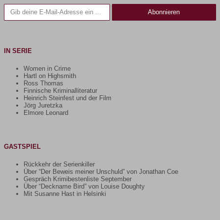
Gib deine E-Mail-Adresse ein ...
Abonnieren
IN SERIE
Women in Crime
Hartl on Highsmith
Ross Thomas
Finnische Kriminalliteratur
Heinrich Steinfest und der Film
Jörg Juretzka
Elmore Leonard
GASTSPIEL
Rückkehr der Serienkiller
Über “Der Beweis meiner Unschuld” von Jonathan Coe
Gespräch Krimibestenliste September
Über “Deckname Bird” von Louise Doughty
Mit Susanne Hast in Helsinki