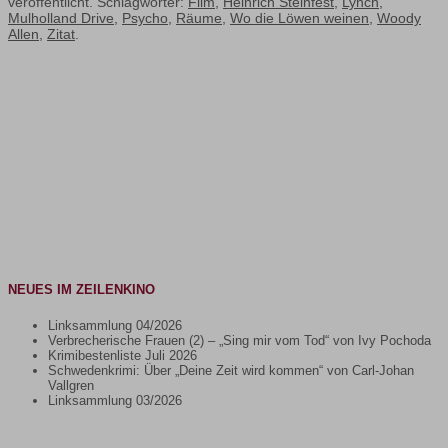
veröffentlicht. Schlagwörter:
Film
,
Heinrich Steinfest
,
Lynch
,
Mulholland Drive
,
Psycho
,
Räume
,
Wo die Löwen weinen
,
Woody
Allen
,
Zitat
.
NEUES IM ZEILENKINO
Linksammlung 04/2026
Verbrecherische Frauen (2) – „Sing mir vom Tod“ von Ivy Pochoda
Krimibestenliste Juli 2026
Schwedenkrimi: Über „Deine Zeit wird kommen“ von Carl-Johan
Vallgren
Linksammlung 03/2026