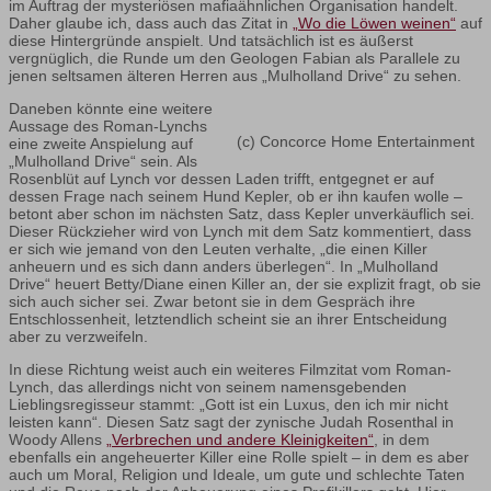
im Auftrag der mysteriösen mafiaähnlichen Organisation handelt.
Daher glaube ich, dass auch das Zitat in
„Wo die Löwen weinen“
auf
diese Hintergründe anspielt. Und tatsächlich ist es äußerst
vergnüglich, die Runde um den Geologen Fabian als Parallele zu
jenen seltsamen älteren Herren aus „Mulholland Drive“ zu sehen.
Daneben könnte eine weitere
Aussage des Roman-Lynchs
(c) Concorce Home Entertainment
eine zweite Anspielung auf
„Mulholland Drive“ sein. Als
Rosenblüt auf Lynch vor dessen Laden trifft, entgegnet er auf
dessen Frage nach seinem Hund Kepler, ob er ihn kaufen wolle –
betont aber schon im nächsten Satz, dass Kepler unverkäuflich sei.
Dieser Rückzieher wird von Lynch mit dem Satz kommentiert, dass
er sich wie jemand von den Leuten verhalte, „die einen Killer
anheuern und es sich dann anders überlegen“. In „Mulholland
Drive“ heuert Betty/Diane einen Killer an, der sie explizit fragt, ob sie
sich auch sicher sei. Zwar betont sie in dem Gespräch ihre
Entschlossenheit, letztendlich scheint sie an ihrer Entscheidung
aber zu verzweifeln.
In diese Richtung weist auch ein weiteres Filmzitat vom Roman-
Lynch, das allerdings nicht von seinem namensgebenden
Lieblingsregisseur stammt: „Gott ist ein Luxus, den ich mir nicht
leisten kann“. Diesen Satz sagt der zynische Judah Rosenthal in
Woody Allens
„Verbrechen und andere Kleinigkeiten“
, in dem
ebenfalls ein angeheuerter Killer eine Rolle spielt – in dem es aber
auch um Moral, Religion und Ideale, um gute und schlechte Taten