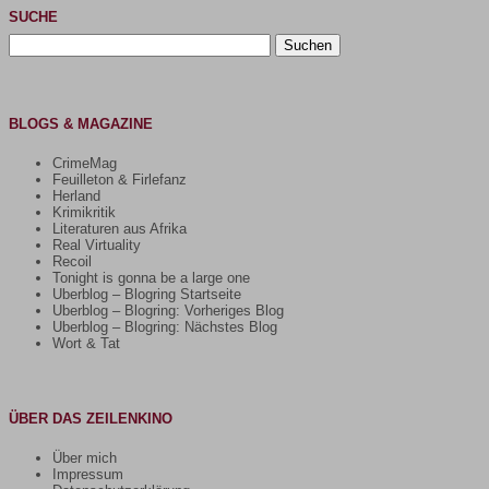
SUCHE
Suchen
nach:
BLOGS & MAGAZINE
CrimeMag
Feuilleton & Firlefanz
Herland
Krimikritik
Literaturen aus Afrika
Real Virtuality
Recoil
Tonight is gonna be a large one
Uberblog – Blogring Startseite
Uberblog – Blogring: Vorheriges Blog
Uberblog – Blogring: Nächstes Blog
Wort & Tat
ÜBER DAS ZEILENKINO
Über mich
Impressum