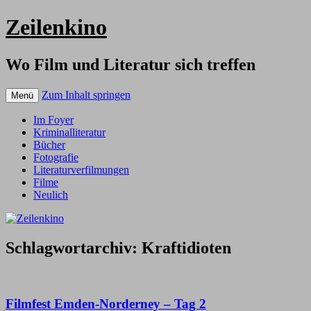
Zeilenkino
Wo Film und Literatur sich treffen
Zum Inhalt springen
Menü
Im Foyer
Kriminalliteratur
Bücher
Fotografie
Literaturverfilmungen
Filme
Neulich
Schlagwortarchiv:
Kraftidioten
Filmfest Emden-Norderney – Tag 2