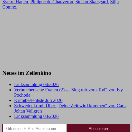
Sverre Hagen
,
Philippe de Chauveron
,
Stellan Skarsgard
,
Stijn
Coninx
.
Neues im Zeilenkino
Linksammlung 04/2026
Verbrecherische Frauen (2) – „Sing mir vom Tod“ von Ivy
Pochoda
Krimibestenliste Juli 2026
Schwedenkrimi: Über „Deine Zeit wird kommen“ von Carl-
Johan Vallgren
Linksammlung 03/2026
Gib deine E-Mail-Adresse ein ...
Abonnieren