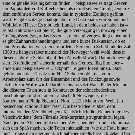
eine originelle Kleinigkeit zu finden – beispielsweise trägt Greven
ein Papptablett voll Kaffeebecher, als er mit seinen Gefolgsleuten zu
dem entführten Serben kommt, das in typischer Zeitlupe gefilmt
wird. Es gibt witzige Dialoge über die Diskrepanz von Sonne und
Wohlfahrt (These: Es gibt kein Land, in dem beides zu haben ist –
selbst Kalifornien ist pleite), die gute Versorgung in norwegischen
Gefängnissen (sogar das Essen ist, niemand vergewaltigt einen und
es gibt Zahnarztbehandlungen) und eine kurze Diskussion, ob es
eine Provokation war, den ermordeten Serben an Schild mit der Zahl
1389 zu hängen (aber niemand der Norweger weiß wohl, dass in
diesem Jahr die Schlacht auf dem Amselfeld war). Dadurch bewegt
sich „Kraftidioten“ sicher innerhalb des Genres, fügt ihm aber –
anders als beispielsweise „Jackpot“ – eigene Ideen hinzu. Dazu
gehört auch der Einsatz von Nils’ Schneemobil, das vom
Arbeitsplatz zum Ort der Einsamkeit und des Rückzugs sowie
letztlich zur Waffe wird. Darüber hinaus setzt Hans Petter Moland
die düsteren Taten stets in Kontrast zu der schneebedeckten,
unschuldigen und schönen Landschaft Norwegens, die
Kameramann Philip Øgaard („Nord“, „Ein Mann von Welt“) in
bestechend schöne Bilder fasst. Die beste Idee ist aber, dem
internationalen Verleihtitel gemäß, tatsächlich die ‚Reihenfolge des
Verschwindens’ dem Film als Strukturprinzip zugrunde zu legen.
Nach jedem Ableben gibt es einen Zwischentitel – und so kann man
sich den Spaß machen, die Toten mitzuzählen (wie die Frau hinter
mir) – muss man aber nicht. Ich habe jedenfalls herzlich gelacht bei