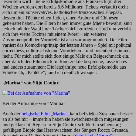
lesen sein wird – neue Erfolgskomödie aus Frankreich (in drei
Wochen wurden dort bereits 5,6 Millionen Tickets verkauft) dreht
sich um ein konservatives, katholisches französisches Ehepaar,
dessen drei Töchter einen Juden, einen Araber und Chinesen
geheiratet haben. Die Eltern haben immer gute Miene bewahrt, sind
jedoch mit der Wahl ihrer Töchter nicht zufrieden. Und nun verlobt
sich ihre vierte Tochter mit einem Ivorer – ein weiterer
Zusammenprall der Vorurteile ist also vorprogrammiert. Der Film
variiert das Komödienprinzip der letzten Jahren – Spiel mit political
correctness, culture clash und Vorurteilen – und potentiert es immer
mehr. Für mich stellte sich dort einige Male ein Beigeschmack ein,
aber da ich den Film noch für kino-zeit.de bespreche, fasse ich es
mal anders zusammen: Die letztjährige neue Erfolgskomödie aus
Frankreich, „Paulette“, fand ich deutlich witziger.
„Marina“ von Stijn Coninx
Bei der Aufnahme von “Marina”
Auch der
belgische Film „Marina“
kam bei vielen Zuschauer besser
an als bei mir – immerhin haben sie zwischenzeitlich mitgesungen
und geklatscht. Regisseur Stijn Coninx schildert in seinem arg
gefälligen Biopic das Heranwachsen des Sängers Rocco Granada
(gespielt von Matteo Simoni), der mit
dem Lied „Marina“