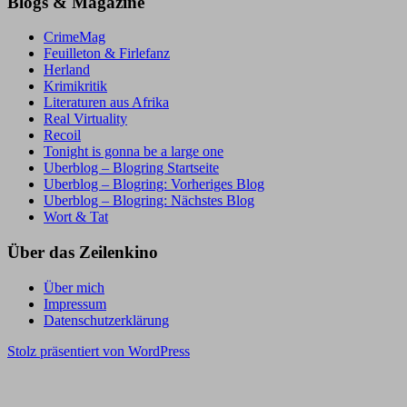
Blogs & Magazine
CrimeMag
Feuilleton & Firlefanz
Herland
Krimikritik
Literaturen aus Afrika
Real Virtuality
Recoil
Tonight is gonna be a large one
Uberblog – Blogring Startseite
Uberblog – Blogring: Vorheriges Blog
Uberblog – Blogring: Nächstes Blog
Wort & Tat
Über das Zeilenkino
Über mich
Impressum
Datenschutzerklärung
Stolz präsentiert von WordPress