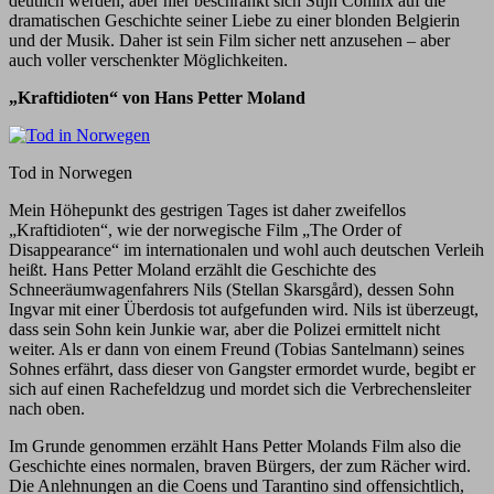
deutlich werden, aber hier beschränkt sich Stijn Coninx auf die
dramatischen Geschichte seiner Liebe zu einer blonden Belgierin
und der Musik. Daher ist sein Film sicher nett anzusehen – aber
auch voller verschenkter Möglichkeiten.
„Kraftidioten“ von Hans Petter Moland
Tod in Norwegen
Mein Höhepunkt des gestrigen Tages ist daher zweifellos
„Kraftidioten“, wie der norwegische Film „The Order of
Disappearance“ im internationalen und wohl auch deutschen Verleih
heißt. Hans Petter Moland erzählt die Geschichte des
Schneeräumwagenfahrers Nils (Stellan Skarsgård), dessen Sohn
Ingvar mit einer Überdosis tot aufgefunden wird. Nils ist überzeugt,
dass sein Sohn kein Junkie war, aber die Polizei ermittelt nicht
weiter. Als er dann von einem Freund (Tobias Santelmann) seines
Sohnes erfährt, dass dieser von Gangster ermordet wurde, begibt er
sich auf einen Rachefeldzug und mordet sich die Verbrechensleiter
nach oben.
Im Grunde genommen erzählt Hans Petter Molands Film also die
Geschichte eines normalen, braven Bürgers, der zum Rächer wird.
Die Anlehnungen an die Coens und Tarantino sind offensichtlich,