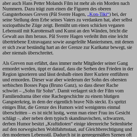
aber auch Hans Petter Molands Film ist mehr als ein Morden nach
Nummern. Dazu trägt zum einen die Figuren des oberen
Gangsterbosses Greven (Pål Sverre Hagen,
„Kon-Tiki“
) bei, der
seine Stellung dem Erbe seines Vaters zu verdanken hat, aber selbst
soziopathische Züge zeigt. Bemüht um einen schicken veganen
Lebensstil mit Karottensaft und Kunst an den Wänden, bricht die
Gewalt aus ihm heraus. Pål Sverre Hagen verleiht ihm eine leicht
übertriebene Extravaganz sowie ausgefeilte Manierismen, mit denen
er sich zwar beständig hart an der Grenze zur Karikatur bewegt, sie
aber niemals überschreitet.
Als Greven nun erfährt, dass immer mehr Mitglieder seiner Gang
ermordet werden, tippt er darauf, dass die Serben den Frieden in der
Region ignorieren und lässt deshalb einen ihrer Kuriere entführen
und ermorden. Dieser war aber wiederum der Sohn des obersten
serbischen Bosses Papa (Bruno Ganz), so dass dieser Rache
schwört – „Sohn für Sohn“. Damit verlagert sich der Film vom
Familiendrama über eine Rachegeschichte zu einem blutigen
Gangsterkrieg, in dem der eigentlich brave Nils steckt. Es spritzt
einiges Blut, die Grenze des Humors wird wenigstens einmal
überschritten – es ist nicht lustig, wenn man einer Frau ins Gesicht
schlägt –, aber neben dem typisch skandinavischen, schwarzen,
derben Humor besitzt „Kraftidioten“ einige ideenreiche Seitenhiebe
auf den norwegischen Wohlfahrtsstaat, auf Gleichberechtigung und
den modernen Lebensstil. Dadurch ist in genregemäßen Szenen oft