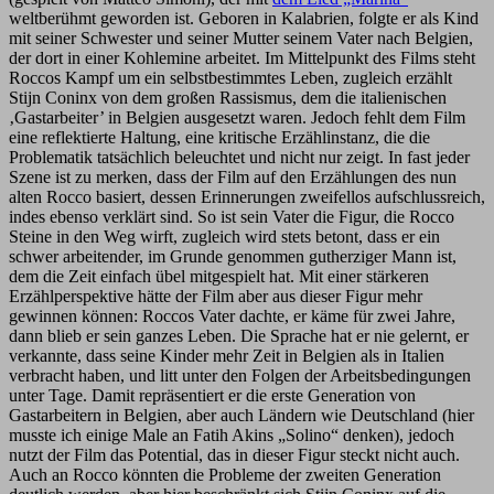
weltberühmt geworden ist. Geboren in Kalabrien, folgte er als Kind
mit seiner Schwester und seiner Mutter seinem Vater nach Belgien,
der dort in einer Kohlemine arbeitet. Im Mittelpunkt des Films steht
Roccos Kampf um ein selbstbestimmtes Leben, zugleich erzählt
Stijn Coninx von dem großen Rassismus, dem die italienischen
‚Gastarbeiter’ in Belgien ausgesetzt waren. Jedoch fehlt dem Film
eine reflektierte Haltung, eine kritische Erzählinstanz, die die
Problematik tatsächlich beleuchtet und nicht nur zeigt. In fast jeder
Szene ist zu merken, dass der Film auf den Erzählungen des nun
alten Rocco basiert, dessen Erinnerungen zweifellos aufschlussreich,
indes ebenso verklärt sind. So ist sein Vater die Figur, die Rocco
Steine in den Weg wirft, zugleich wird stets betont, dass er ein
schwer arbeitender, im Grunde genommen gutherziger Mann ist,
dem die Zeit einfach übel mitgespielt hat. Mit einer stärkeren
Erzählperspektive hätte der Film aber aus dieser Figur mehr
gewinnen können: Roccos Vater dachte, er käme für zwei Jahre,
dann blieb er sein ganzes Leben. Die Sprache hat er nie gelernt, er
verkannte, dass seine Kinder mehr Zeit in Belgien als in Italien
verbracht haben, und litt unter den Folgen der Arbeitsbedingungen
unter Tage. Damit repräsentiert er die erste Generation von
Gastarbeitern in Belgien, aber auch Ländern wie Deutschland (hier
musste ich einige Male an Fatih Akins „Solino“ denken), jedoch
nutzt der Film das Potential, das in dieser Figur steckt nicht auch.
Auch an Rocco könnten die Probleme der zweiten Generation