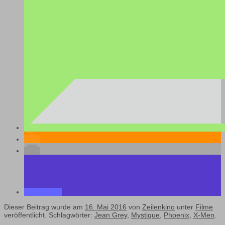
Dieser Beitrag wurde am
16. Mai 2016
von
Zeilenkino
unter
Filme
veröffentlicht. Schlagwörter:
Jean Grey
,
Mystique
,
Phoenix
,
X-Men
.