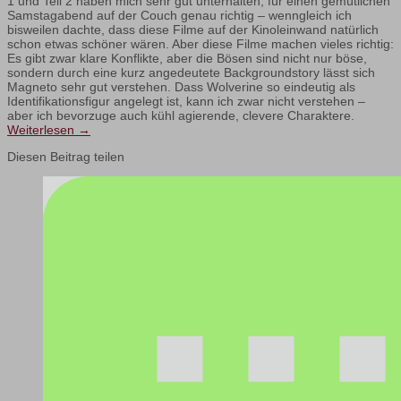
1 und Teil 2 haben mich sehr gut unterhalten, für einen gemütlichen
Samstagabend auf der Couch genau richtig – wenngleich ich
bisweilen dachte, dass diese Filme auf der Kinoleinwand natürlich
schon etwas schöner wären. Aber diese Filme machen vieles richtig:
Es gibt zwar klare Konflikte, aber die Bösen sind nicht nur böse,
sondern durch eine kurz angedeutete Backgroundstory lässt sich
Magneto sehr gut verstehen. Dass Wolverine so eindeutig als
Identifikationsfigur angelegt ist, kann ich zwar nicht verstehen –
aber ich bevorzuge auch kühl agierende, clevere Charaktere.
Weiterlesen
→
Diesen Beitrag teilen