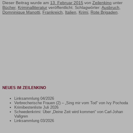
Dieser Beitrag wurde am
13. Februar 2015
von
Zeilenkino
unter
Bücher
,
Kriminalliteratur
veröffentlicht. Schlagwörter:
Ausbruch
,
Domninique Manotti
,
Frankreich
,
Italien
,
Krimi
,
Rote Brigaden
.
NEUES IM ZEILENKINO
Linksammlung 04/2026
Verbrecherische Frauen (2) – „Sing mir vom Tod“ von Ivy Pochoda
Krimibestenliste Juli 2026
Schwedenkrimi: Über „Deine Zeit wird kommen“ von Carl-Johan
Vallgren
Linksammlung 03/2026