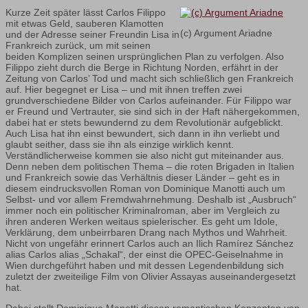
Kurze Zeit später lässt Carlos Filippo
mit etwas Geld, sauberen Klamotten
(c) Argument Ariadne
und der Adresse seiner Freundin Lisa in
Frankreich zurück, um mit seinen
beiden Komplizen seinen ursprünglichen Plan zu verfolgen. Also
Filippo zieht durch die Berge in Richtung Norden, erfährt in der
Zeitung von Carlos’ Tod und macht sich schließlich gen Frankreich
auf. Hier begegnet er Lisa – und mit ihnen treffen zwei
grundverschiedene Bilder von Carlos aufeinander. Für Filippo war
er Freund und Vertrauter, sie sind sich in der Haft nähergekommen,
dabei hat er stets bewundernd zu dem Revolutionär aufgeblickt.
Auch Lisa hat ihn einst bewundert, sich dann in ihn verliebt und
glaubt seither, dass sie ihn als einzige wirklich kennt.
Verständlicherweise kommen sie also nicht gut miteinander aus.
Denn neben dem politischen Thema – die roten Brigaden in Italien
und Frankreich sowie das Verhältnis dieser Länder – geht es in
diesem eindrucksvollen Roman von Dominique Manotti auch um
Selbst- und vor allem Fremdwahrnehmung. Deshalb ist „Ausbruch“
immer noch ein politischer Kriminalroman, aber im Vergleich zu
ihren anderen Werken weitaus spielerischer. Es geht um Idole,
Verklärung, dem unbeirrbaren Drang nach Mythos und Wahrheit.
Nicht von ungefähr erinnert Carlos auch an Ilich Ramírez Sánchez
alias Carlos alias „Schakal“, der einst die OPEC-Geiselnahme in
Wien durchgeführt haben und mit dessen Legendenbildung sich
zuletzt der zweiteilige Film von Olivier Assayas auseinandergesetzt
hat.
Dabei stellt Dominique Manotti diesen romantischen Konzepten von