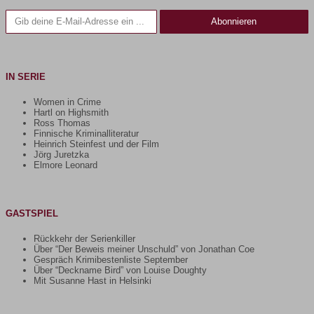
Gib deine E-Mail-Adresse ein ...
Abonnieren
IN SERIE
Women in Crime
Hartl on Highsmith
Ross Thomas
Finnische Kriminalliteratur
Heinrich Steinfest und der Film
Jörg Juretzka
Elmore Leonard
GASTSPIEL
Rückkehr der Serienkiller
Über “Der Beweis meiner Unschuld” von Jonathan Coe
Gespräch Krimibestenliste September
Über “Deckname Bird” von Louise Doughty
Mit Susanne Hast in Helsinki