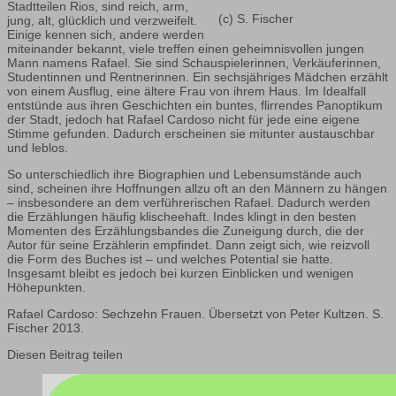
Stadtteilen Rios, sind reich, arm,
(c) S. Fischer
jung, alt, glücklich und verzweifelt.
Einige kennen sich, andere werden
miteinander bekannt, viele treffen einen geheimnisvollen jungen
Mann namens Rafael. Sie sind Schauspielerinnen, Verkäuferinnen,
Studentinnen und Rentnerinnen. Ein sechsjähriges Mädchen erzählt
von einem Ausflug, eine ältere Frau von ihrem Haus. Im Idealfall
entstünde aus ihren Geschichten ein buntes, flirrendes Panoptikum
der Stadt, jedoch hat Rafael Cardoso nicht für jede eine eigene
Stimme gefunden. Dadurch erscheinen sie mitunter austauschbar
und leblos.
So unterschiedlich ihre Biographien und Lebensumstände auch
sind, scheinen ihre Hoffnungen allzu oft an den Männern zu hängen
– insbesondere an dem verführerischen Rafael. Dadurch werden
die Erzählungen häufig klischeehaft. Indes klingt in den besten
Momenten des Erzählungsbandes die Zuneigung durch, die der
Autor für seine Erzählerin empfindet. Dann zeigt sich, wie reizvoll
die Form des Buches ist – und welches Potential sie hatte.
Insgesamt bleibt es jedoch bei kurzen Einblicken und wenigen
Höhepunkten.
Rafael Cardoso: Sechzehn Frauen. Übersetzt von Peter Kultzen. S.
Fischer 2013.
Diesen Beitrag teilen