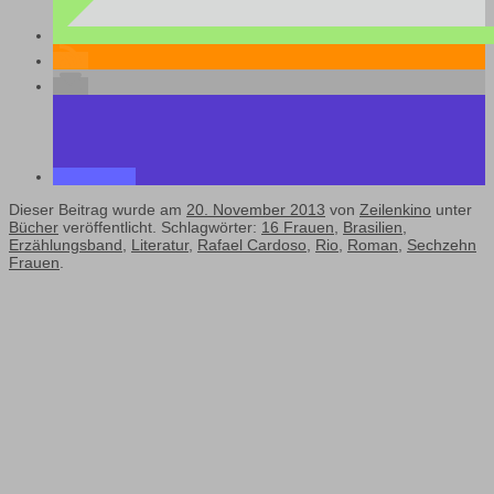
Dieser Beitrag wurde am
20. November 2013
von
Zeilenkino
unter
Bücher
veröffentlicht. Schlagwörter:
16 Frauen
,
Brasilien
,
Erzählungsband
,
Literatur
,
Rafael Cardoso
,
Rio
,
Roman
,
Sechzehn
Frauen
.