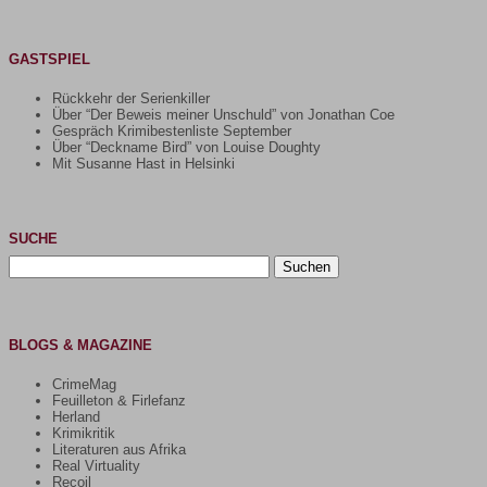
GASTSPIEL
Rückkehr der Serienkiller
Über “Der Beweis meiner Unschuld” von Jonathan Coe
Gespräch Krimibestenliste September
Über “Deckname Bird” von Louise Doughty
Mit Susanne Hast in Helsinki
SUCHE
Suchen
nach:
BLOGS & MAGAZINE
CrimeMag
Feuilleton & Firlefanz
Herland
Krimikritik
Literaturen aus Afrika
Real Virtuality
Recoil