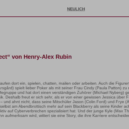
NEULICH
ect“ von Henry-Alex Rubin
 kaufen dort ein, spielen, chatten, mailen oder arbeiten. Auch die Figur
rsgård) spielt lieber Poker als mit seiner Frau Cindy (Paula Patton) z
hilfegruppe und hat dort einen verständigen Zuhörer (Michael Nyberg) 
ik. Deshalb freut er sich sehr, als er von einer gewissen Jessica über F
r – und ahnt nicht, dass seine Mitschüler Jason (Colin Ford) und Frye (A
 selbst am Abendbrottisch mehr auf sein Blackberry als seine Kinder ac
tektiv auf Cyberverbrechen spezialisiert hat. Und der junge Kyle (Max T
aufmerksam wird, wittert sie eine Story, die ihre Karriere entscheid