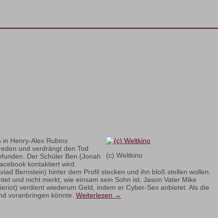
en in Henry-Alex Rubins
u reden und verdrängt den Tod
(c) Weltkino
gefunden. Der Schüler Ben (Jonah
acebook kontaktiert wird.
viad Bernstein) hinter dem Profil stecken und ihn bloß stellen wollen.
htet und nicht merkt, wie einsam sein Sohn ist. Jason Vater Mike
hieriot) verdient wiederum Geld, indem er Cyber-Sex anbietet. Als die
end voranbringen könnte.
Weiterlesen
→