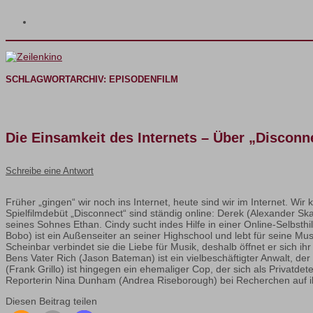
SCHLAGWORTARCHIV:
EPISODENFILM
Die Einsamkeit des Internets – Über „Disconn
Schreibe eine Antwort
Früher „gingen“ wir noch ins Internet, heute sind wir im Internet. Wir
Spielfilmdebüt „Disconnect“ sind ständig online: Derek (Alexander Ska
seines Sohnes Ethan. Cindy sucht indes Hilfe in einer Online-Selbst
Bobo) ist ein Außenseiter an seiner Highschool und lebt für seine Mus
Scheinbar verbindet sie die Liebe für Musik, deshalb öffnet er sich ih
Bens Vater Rich (Jason Bateman) ist ein vielbeschäftigter Anwalt, der
(Frank Grillo) ist hingegen ein ehemaliger Cop, der sich als Privatde
Reporterin Nina Dunham (Andrea Riseborough) bei Recherchen auf ihn 
Diesen Beitrag teilen