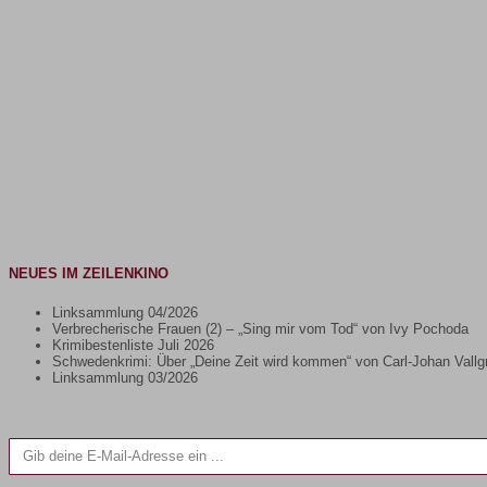
NEUES IM ZEILENKINO
Linksammlung 04/2026
Verbrecherische Frauen (2) – „Sing mir vom Tod“ von Ivy Pochoda
Krimibestenliste Juli 2026
Schwedenkrimi: Über „Deine Zeit wird kommen“ von Carl-Johan Vallg
Linksammlung 03/2026
Gib deine E-Mail-Adresse ein ...