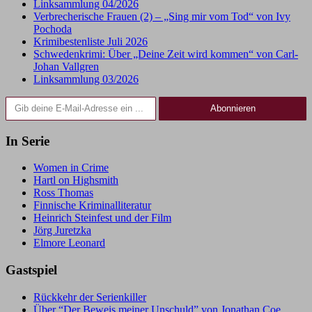
Linksammlung 04/2026
Verbrecherische Frauen (2) – „Sing mir vom Tod“ von Ivy
Pochoda
Krimibestenliste Juli 2026
Schwedenkrimi: Über „Deine Zeit wird kommen“ von Carl-
Johan Vallgren
Linksammlung 03/2026
Gib deine E-Mail-Adresse ein ...
Abonnieren
In Serie
Women in Crime
Hartl on Highsmith
Ross Thomas
Finnische Kriminalliteratur
Heinrich Steinfest und der Film
Jörg Juretzka
Elmore Leonard
Gastspiel
Rückkehr der Serienkiller
Über “Der Beweis meiner Unschuld” von Jonathan Coe