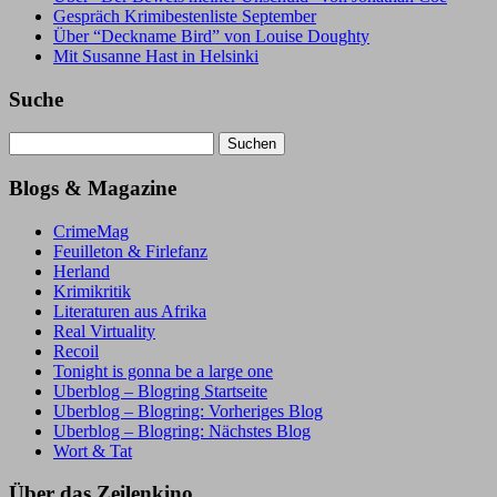
Gespräch Krimibestenliste September
Über “Deckname Bird” von Louise Doughty
Mit Susanne Hast in Helsinki
Suche
Suchen
nach:
Blogs & Magazine
CrimeMag
Feuilleton & Firlefanz
Herland
Krimikritik
Literaturen aus Afrika
Real Virtuality
Recoil
Tonight is gonna be a large one
Uberblog – Blogring Startseite
Uberblog – Blogring: Vorheriges Blog
Uberblog – Blogring: Nächstes Blog
Wort & Tat
Über das Zeilenkino