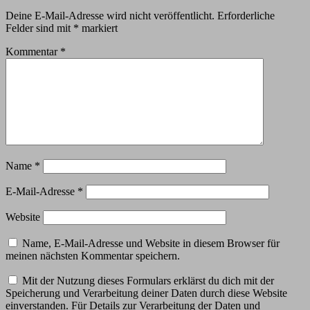
Deine E-Mail-Adresse wird nicht veröffentlicht.
Erforderliche
Felder sind mit
*
markiert
Kommentar
*
Name
*
E-Mail-Adresse
*
Website
Name, E-Mail-Adresse und Website in diesem Browser für
meinen nächsten Kommentar speichern.
Mit der Nutzung dieses Formulars erklärst du dich mit der
Speicherung und Verarbeitung deiner Daten durch diese Website
einverstanden. Für Details zur Verarbeitung der Daten und