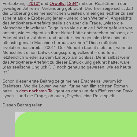
Fortsetzung
„2010“
und
Orwells „1984“
mit den Realitäten in den
jeweiligen Jahren in Verbindung gebracht. Und hier zeige sich, „daß
die Eroberung des menschlichen Geistes um einiges leichter zu sein
scheint als die Eroberung jener «unendlichen Weiten»“. Angesichts
des Antikythera-Artefakts stelle sich aber die Frage, „wieso die
Menschheit in weiterer Folge in so viele dunkle Löcher gefallen war,
anstatt, wie es eigentlich ihrer Natur hätte entsprechen müssen, die
Erkenntnis fortzuführen und aus der einen genialen Maschine die
nächste geniale Maschine herauszuziehen.“ Diese mögliche
Evolution beschreibt „2001“: Der Monolith taucht stets auf, wenn die
Menschheit einen Entwicklungssprung vollzieht – und führt
letztendlich wieder zu dem Embryo am Schluss. Denn selbst wenn
das Antikythera-Artefakt zu dieser Entwicklung geführt hätte, wäre
„das seelische Unglück (…) noch genau so gewesen, wie es heute
ist.“
Schon dieser erste Beitrag zeigt meines Erachtens, warum ich
Steinfests „Wo die Löwen weinen“ für seinen filmischsten Roman
halte. In
dem nächsten Teil
geht es dann um den Einfluss von David
Lynch – und die Frage, ob auch „Psycho“ eine Rolle spielt.
Diesen Beitrag teilen