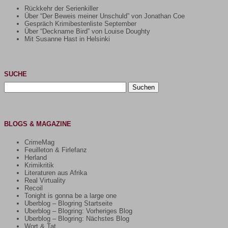
Rückkehr der Serienkiller
Über “Der Beweis meiner Unschuld” von Jonathan Coe
Gespräch Krimibestenliste September
Über “Deckname Bird” von Louise Doughty
Mit Susanne Hast in Helsinki
SUCHE
Suchen
nach:
BLOGS & MAGAZINE
CrimeMag
Feuilleton & Firlefanz
Herland
Krimikritik
Literaturen aus Afrika
Real Virtuality
Recoil
Tonight is gonna be a large one
Uberblog – Blogring Startseite
Uberblog – Blogring: Vorheriges Blog
Uberblog – Blogring: Nächstes Blog
Wort & Tat