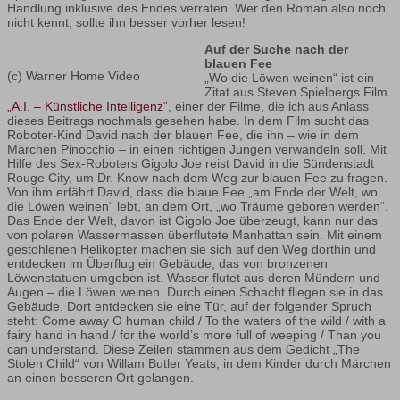
Handlung inklusive des Endes verraten. Wer den Roman also noch
nicht kennt, sollte ihn besser vorher lesen!
Auf der Suche nach der
blauen Fee
(c) Warner Home Video
„Wo die Löwen weinen“ ist ein
Zitat aus Steven Spielbergs Film
„A.I. – Künstliche Intelligenz“
, einer der Filme, die ich aus Anlass
dieses Beitrags nochmals gesehen habe. In dem Film sucht das
Roboter-Kind David nach der blauen Fee, die ihn – wie in dem
Märchen Pinocchio – in einen richtigen Jungen verwandeln soll. Mit
Hilfe des Sex-Roboters Gigolo Joe reist David in die Sündenstadt
Rouge City, um Dr. Know nach dem Weg zur blauen Fee zu fragen.
Von ihm erfährt David, dass die blaue Fee „am Ende der Welt, wo
die Löwen weinen“ lebt, an dem Ort, „wo Träume geboren werden“.
Das Ende der Welt, davon ist Gigolo Joe überzeugt, kann nur das
von polaren Wassermassen überflutete Manhattan sein. Mit einem
gestohlenen Helikopter machen sie sich auf den Weg dorthin und
entdecken im Überflug ein Gebäude, das von bronzenen
Löwenstatuen umgeben ist. Wasser flutet aus deren Mündern und
Augen – die Löwen weinen. Durch einen Schacht fliegen sie in das
Gebäude. Dort entdecken sie eine Tür, auf der folgender Spruch
steht: Come away O human child / To the waters of the wild / with a
fairy hand in hand / for the world’s more full of weeping / Than you
can understand. Diese Zeilen stammen aus dem Gedicht „The
Stolen Child“ von Willam Butler Yeats, in dem Kinder durch Märchen
an einen besseren Ort gelangen.