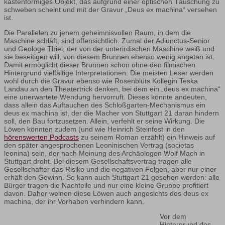
kastenförmiges Objekt, das aufgrund einer optischen Täuschung zu
schweben scheint und mit der Gravur „Deus ex machina“ versehen
ist.
Die Parallelen zu jenem geheimnisvollen Raum, in dem die
Maschine schläft, sind offensichtlich. Zumal der Adiunctus-Senior
und Geologe Thiel, der von der unterirdischen Maschine weiß und
sie beseitigen will, von diesem Brunnen ebenso wenig angetan ist.
Damit ermöglicht dieser Brunnen schon ohne den filmischen
Hintergrund vielfältige Interpretationen. Die meisten Leser werden
wohl durch die Gravur ebenso wie Rosenblüts Kollegin Teska
Landau an den Theatertrick denken, bei dem ein „deus ex machina“
eine unerwartete Wendung hervorruft. Dieses könnte andeuten,
dass allein das Auftauchen des Schloßgarten-Mechanismus ein
deus ex machina ist, der die Macher von Stuttgart 21 daran hindern
soll, den Bau fortzusetzen. Allein, verfehlt er seine Wirkung. Die
Löwen könnten zudem (und wie Heinrich Steinfest in den
hörenswerten Podcasts
zu seinem Roman erzählt) ein Hinweis auf
den später angesprochenen Leoninischen Vertrag (societas
leonina) sein, der nach Meinung des Archäologen Wolf Mach in
Stuttgart droht. Bei diesem Gesellschaftsvertrag tragen alle
Gesellschafter das Risiko und die negativen Folgen, aber nur einer
erhält den Gewinn. So kann auch Stuttgart 21 gesehen werden: alle
Bürger tragen die Nachteile und nur eine kleine Gruppe profitiert
davon. Daher weinen diese Löwen auch angesichts des deus ex
machina, der ihr Vorhaben verhindern kann.
Vor dem
Hintergrund des