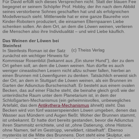
Für David erfüllt sich dieses Versprechen nicht. Statt der blauen Fee
begegnet er seinem Schöpfer Prof. Hobby, der ihn nach dem Abbild
seines verstorbene Sohnes geschaffen hat und als erfolgreichen
Modellversuch sieht. Mittlerweile hat er eine ganze Baureihe von
Kinder-Robotern produziert, die einsamen Elternpaaren Liebe
schenken sollen. An dem Ort, an dem die Löwen weinen, verlieren
die Menschen also ihre Individualität – und wird Liebe käuflich.
Das Weinen der Löwen bei
Steinfest
(c) Theiss Verlag
In Steinfests Roman ist der Satz
zunächst ein wichtiger Hinweis für
Kommissar Rosenblüt (bekannt aus „Ein sturer Hund“), der zu dem
Ort gehen soll, an dem die Löwen weinen. Nun dürfte es auch
weniger cineastischen Lesern nicht allzu schwer fallen, hierbei an
einen Brunnen mit Löwenfiguren zu denken. Tatsächlich erweist sich
der Ort, an dem in Stuttgart die Löwen weinen, als ein Brunnen im
Garten der Adiunctus-Burschenschaft. Er besteht aus einem ovalen
Becken, das auf einer Fläche steht, die beinahe gleich groß wie der
unterirdische Raum unter dem Planetarium ist, in dem der
Schloßgarten-Mechanismus (ein geheimnisvolles, unbewegliches
Artefakt, das dem
Antikythera-Mechanismus
ähnelt) steht. Das
Becken wird von fünf wasserspeienden Löwen umgeben, denen das
Wasser aus Mündern und Augen fließt. Woher der Brunnen stammt,
ist unbekannt. Er hatte dort bereits gestanden, bevor die Adiunctus
ihren Stammsitz errichtete, und ist „ohne Datierung, ohne Historie,
ohne Namen, tief im Gestrüpp, verwildert, rätselhaft“. Ebenso
mysteriös ist die Mitte des Brunnens. Dort steht eine Skulptur, ein