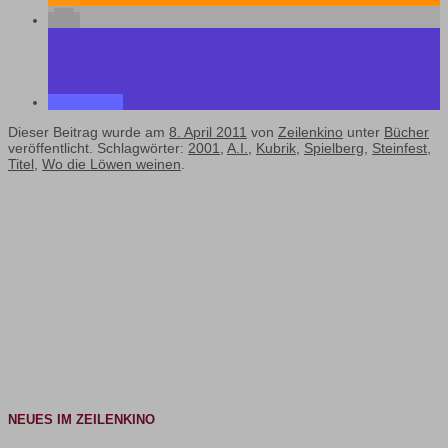
Dieser Beitrag wurde am
8. April 2011
von
Zeilenkino
unter
Bücher
veröffentlicht. Schlagwörter:
2001
,
A.I.
,
Kubrik
,
Spielberg
,
Steinfest
,
Titel
,
Wo die Löwen weinen
.
NEUES IM ZEILENKINO