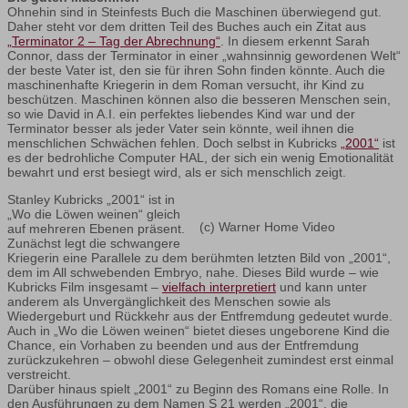
Ohnehin sind in Steinfests Buch die Maschinen überwiegend gut.
Daher steht vor dem dritten Teil des Buches auch ein Zitat aus
„Terminator 2 – Tag der Abrechnung“
. In diesem erkennt Sarah
Connor, dass der Terminator in einer „wahnsinnig gewordenen Welt“
der beste Vater ist, den sie für ihren Sohn finden könnte. Auch die
maschinenhafte Kriegerin in dem Roman versucht, ihr Kind zu
beschützen. Maschinen können also die besseren Menschen sein,
so wie David in A.I. ein perfektes liebendes Kind war und der
Terminator besser als jeder Vater sein könnte, weil ihnen die
menschlichen Schwächen fehlen. Doch selbst in Kubricks
„2001“
ist
es der bedrohliche Computer HAL, der sich ein wenig Emotionalität
bewahrt und erst besiegt wird, als er sich menschlich zeigt.
Stanley Kubricks „2001“ ist in
„Wo die Löwen weinen“ gleich
(c) Warner Home Video
auf mehreren Ebenen präsent.
Zunächst legt die schwangere
Kriegerin eine Parallele zu dem berühmten letzten Bild von „2001“,
dem im All schwebenden Embryo, nahe. Dieses Bild wurde – wie
Kubricks Film insgesamt –
vielfach interpretiert
und kann unter
anderem als Unvergänglichkeit des Menschen sowie als
Wiedergeburt und Rückkehr aus der Entfremdung gedeutet wurde.
Auch in „Wo die Löwen weinen“ bietet dieses ungeborene Kind die
Chance, ein Vorhaben zu beenden und aus der Entfremdung
zurückzukehren – obwohl diese Gelegenheit zumindest erst einmal
verstreicht.
Darüber hinaus spielt „2001“ zu Beginn des Romans eine Rolle. In
den Ausführungen zu dem Namen S 21 werden „2001“, die