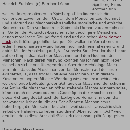
Heinrich Steinfest (c) Bernhard Adam
Spielberg-Films
eröffnen sich
weitere Interpretationen. In Spielbergs-Film finden sich die
weinenden Löwen an dem Ort, an dem Menschen aus Hochmut
und aufgrund der Machbarkeit sämtliche moralische und ethische
Bedenken außen vor lassen. In Steinfests Roman versammeln sich
im Garten der Adiunctus-Burschenschaft auch jene Menschen,
denen moralische Skrupel fremd sind und die schon
dem Namen
nach
als Erfüllungsgehilfen taugen. Sie wollen ihr Vorhaben um
jeden Preis umsetzen – und haben noch nicht einmal einen Grund
dafür. Mit der Anspielung auf „A.I.“ verweist Steinfest darüber hinaus
auf die Empfindsamkeit der Maschinen und den Hochmut der
Menschen. Nach deren Meinung könnten Maschinen nicht lieben,
sie sehen sich ihnen übergeordnet. Aber der Archäologe Mach
vermutet, dass die Maschinen vor den Menschen auf der Erde
existierten, ja, dass sogar Gott eine Maschine war. In diesem
Zusammenhang erhält eine Wendung wie deus ex machina eine
weitreichende Bedeutung: der Gott aus der Maschine, der schon in
der Antike die Menschen an höher stehende Mächte erinnern sollte,
könnte auch ein wundersames Geschöpf in der Maschine sein. In
diese Richtung deutet auch der Epilog des Romans, in dem die
schwangere Kriegerin, die der Schloßgarten-Mechanismus
beherbergt, die Menschen belächelt, weil sie sich „ausschließlich
selbst die Fähigkeit zu lieben zuordnen“. Aber schon in „A.I.“ wird
deutlich, dass diese Ausschließlichkeit nicht zwangsläufig gegeben
ist.
Die guten Maschinen