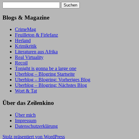
Suchen
nach:
Blogs & Magazine
CrimeMag
Feuilleton & Firlefanz
Herland
Krimikritik
Literaturen aus Afrika
Real Virtuality
Recoil
Tonight is gonna be a large one
Uberblog – Blogring Startseite
Uberblog – Blogring: Vorheriges Blog
Uberblog – Blogring: Nächstes Blog
Wort & Tat
Über das Zeilenkino
Über mich
Impressum
Datenschutzerklärung
Stolz präsentiert von WordPress