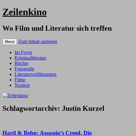
Zeilenkino
Wo Film und Literatur sich treffen
Zum Inhalt springen
Menü
Im Foyer
Kriminalliteratur
Bücher
Fotografie
Literaturverfilmungen
Filme
Neulich
Schlagwortarchiv:
Justin Kurzel
Hartl & Behn: Assassin’s Creed, Die