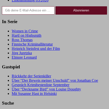
Linksammlung 03/2026
Gib deine E-Mail-Adresse ein ...
Abonnieren
In Serie
Women in Crime
Hartl on Highsmith
Ross Thomas
Finnische Kriminalliteratur
Heinrich Steinfest und der Film
Jörg Juretzka
Elmore Leonard
Gastspiel
Rückkehr der Serienkiller
Über “Der Beweis meiner Unschuld” von Jonathan Coe
Gespräch Krimibestenliste September
Über “Deckname Bird” von Louise Doughty
Mit Susanne Hast in Helsinki
Suche