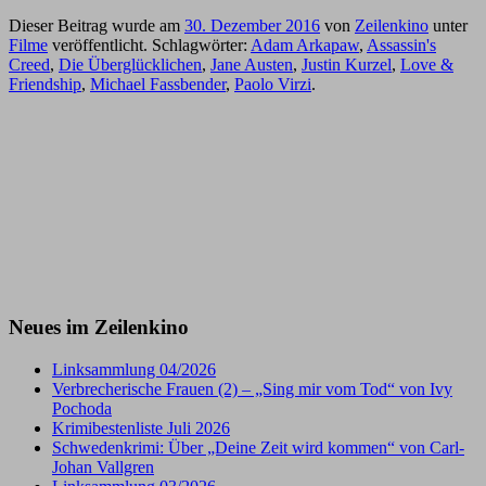
Dieser Beitrag wurde am
30. Dezember 2016
von
Zeilenkino
unter
Filme
veröffentlicht. Schlagwörter:
Adam Arkapaw
,
Assassin's
Creed
,
Die Überglücklichen
,
Jane Austen
,
Justin Kurzel
,
Love &
Friendship
,
Michael Fassbender
,
Paolo Virzi
.
Neues im Zeilenkino
Linksammlung 04/2026
Verbrecherische Frauen (2) – „Sing mir vom Tod“ von Ivy
Pochoda
Krimibestenliste Juli 2026
Schwedenkrimi: Über „Deine Zeit wird kommen“ von Carl-
Johan Vallgren