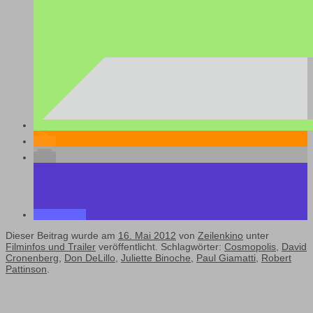
Dieser Beitrag wurde am
16. Mai 2012
von
Zeilenkino
unter
Filminfos und Trailer
veröffentlicht. Schlagwörter:
Cosmopolis
,
David
Cronenberg
,
Don DeLillo
,
Juliette Binoche
,
Paul Giamatti
,
Robert
Pattinson
.