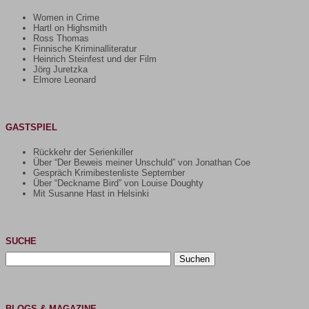
Women in Crime
Hartl on Highsmith
Ross Thomas
Finnische Kriminalliteratur
Heinrich Steinfest und der Film
Jörg Juretzka
Elmore Leonard
GASTSPIEL
Rückkehr der Serienkiller
Über “Der Beweis meiner Unschuld” von Jonathan Coe
Gespräch Krimibestenliste September
Über “Deckname Bird” von Louise Doughty
Mit Susanne Hast in Helsinki
SUCHE
Suchen
nach:
BLOGS & MAGAZINE